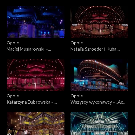
63. KFPP: „Kiedy mnie już nie
KFPP: „Kiedy mnie już nie
będzie...”. Koncert w hołdzie
będzie...”. Koncert w hołdzie
Magdzie Umer i Agnieszce
Magdzie Umer i Agnieszce
Osieckiej
Osieckiej
Opole
Opole
Maciej Musiałowski –
Natalia Szroeder i Kuba
„Portofino”. 63. KFPP:
Badach – „W żółtych
„Kiedy mnie już nie będzie...”.
płomieniach liści”. 63. KFPP:
Koncert w hołdzie Magdzie
„Kiedy mnie już nie będzie...”.
Umer i Agnieszce Osieckiej
Koncert w hołdzie Magdzie
Umer i Agnieszce Osieckiej
Opole
Opole
Katarzyna Dąbrowska –
Wszyscy wykonawcy – „Ach
„Niech żyje bal”. 63. KFPP:
panie, panowie”. 63. KFPP:
„Kiedy mnie już nie będzie...”.
„Kiedy mnie już nie będzie...”.
Koncert w hołdzie Magdzie
Koncert w hołdzie Magdzie
Umer i Agnieszce Osieckiej
Umer i Agnieszce Osieckiej