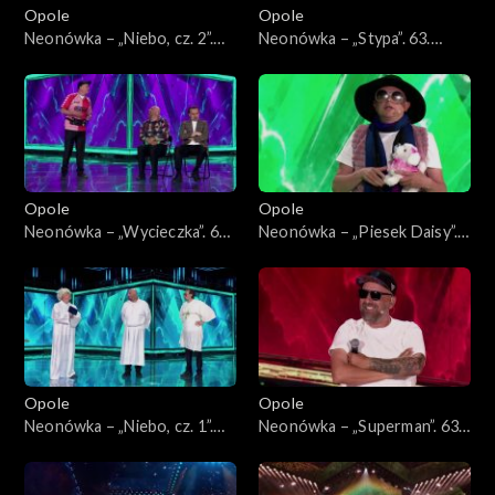
Opole
Opole
Neonówka – „Niebo, cz. 2”.
Neonówka – „Stypa”. 63.
63. KFPP: 26 lat kabaretu
KFPP: 26 lat kabaretu Neo-
Neo-Nówka
Nówka
Opole
Opole
Neonówka – „Wycieczka”. 63.
Neonówka – „Piesek Daisy”.
KFPP: 26 lat kabaretu Neo-
63. KFPP: 26 lat kabaretu
Nówka
Neo-Nówka
Opole
Opole
Neonówka – „Niebo, cz. 1”.
Neonówka – „Superman”. 63.
63. KFPP: 26 lat kabaretu
KFPP: 26 lat kabaretu Neo-
Neo-Nówka
Nówka