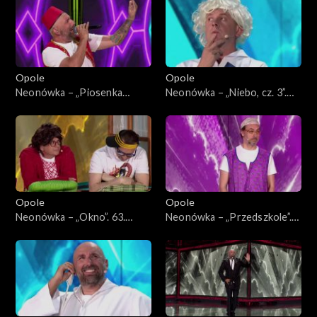
Opole
Opole
Neonówka – „Piosenka
Neonówka – „Niebo, cz. 3”.
turecka”. 63. KFPP: 26 lat
63. KFPP: 26 lat kabaretu
kabaretu Neo-Nówka
Neo-Nówka
Opole
Opole
Neonówka – „Okno”. 63.
Neonówka – „Przedszkole”.
KFPP: 26 lat kabaretu Neo-
63. KFPP: 26 lat kabaretu
Nówka
Neo-Nówka