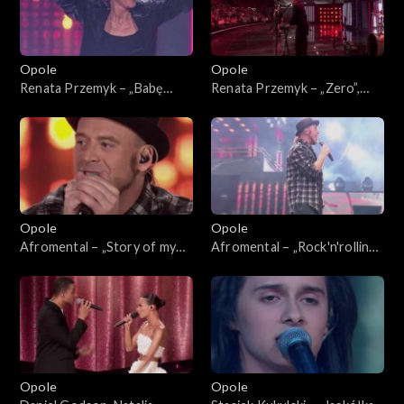
Opole
Opole
Renata Przemyk – „Babę
Renata Przemyk – „Zero”,
zesłał Bóg”. 63. KFPP:
„Kochana”. 63. KFPP:
Koncert „SuperJedynki”
Koncert „SuperJedynki”
Opole
Opole
Afromental – „Story of my
Afromental – „Rock'n'rolling
life”. 63. KFPP: Koncert
love”. 63. KFPP: Koncert
„SuperJedynki”
„SuperJedynki”
Opole
Opole