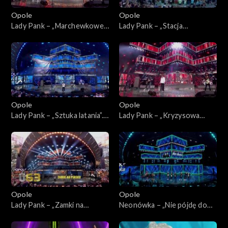
Opole
Opole
Lady Pank – „Marchewkowe
Lady Pank – „Stacja
pole”. 63. KFPP: Jubileusz 45-
Warszawa”. 63. KFPP:
lecia zespołu Lady Pank
Jubileusz 45-lecia zespołu
Lady Pank
Opole
Opole
Lady Pank – „Sztuka latania”.
Lady Pank – „Kryzysowa
63. KFPP: Jubileusz 45-lecia
narzeczona”. 63. KFPP:
zespołu Lady Pank
Jubileusz 45-lecia zespołu
Lady Pank
Opole
Opole
Lady Pank – „Zamki na
Neonówka – „Nie pójdę do
piasku”. 63. KFPP: Jubileusz
nieba”. 63. KFPP: 26 lat
45-lecia zespołu Lady Pank
kabaretu Neo-Nówka