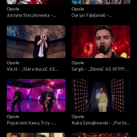
Opole
Opole
Justyna Steczkowska –
Darya i Fabijański –
„Dziewczyna szamana”, „Za
„Nieidealna”. 63. KFPP:
karę”, Oko za oko”, „Stu
Koncert „Premiery”
policjantów”. 63. KFPP:
Koncert „Premiery”
Opole
Opole
Vix.N – „Stara dusza”. 63.
Sargis – „Ziemia”. 63. KFPP:
KFPP: Koncert „Premiery”
Koncert „Premiery”
Opole
Opole
Poparzeni Kawą Trzy –
Kuba Szmajkowski – „Porto”.
„Twoje oczy”. 63. KFPP:
63. KFPP: Koncert
Koncert „Premiery”
„Premiery”