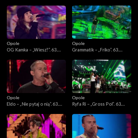
„Powrót”. 63. KFPP: Koncert
„Wiedziałem, że tak będzie”.
„Hip-hop. Jedno podwórko
63. KFPP: Koncert „Hip-hop.
2”
Jedno podwórko 2”
Opole
Opole
OG Kamka – „Wiesz?”. 63.
Grammatik – „Friko”. 63.
KFPP: Koncert „Hip-hop.
KFPP: Koncert „Hip-hop.
Jedno podwórko 2”
Jedno podwórko 2”
Opole
Opole
Eldo – „Nie pytaj o nią”. 63.
Ryfa Ri – „Gross Pol”. 63.
KFPP: Koncert „Hip-hop.
KFPP: Koncert „Hip-hop.
Jedno podwórko 2”
Jedno podwórko 2”