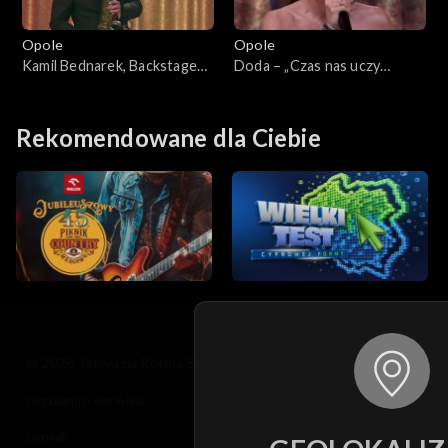
Opole
Opole
Kamil Bednarek, Backstage
Doda – „Czas nas uczy
Brassband – „Dzisiaj, jutro,
pogody”. 63. KFPP: Koncert
zawsze”. 63. KFPP: Koncert
„Debiuty”
„Debiuty”
Rekomendowane dla Ciebie
© 2026 Telewizja Polska S.A. w likwidacji
regulamin serwisu
cennik