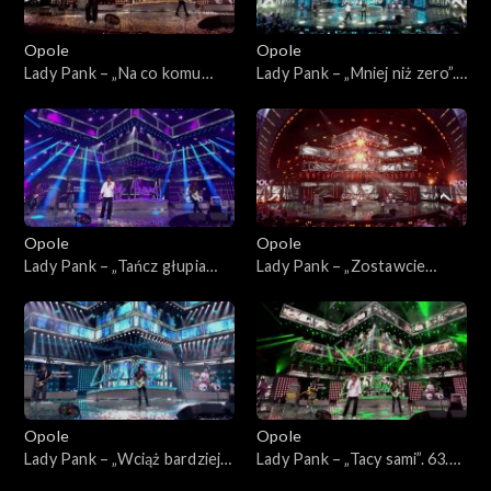
Opole
Opole
Lady Pank – „Na co komu
Lady Pank – „Mniej niż zero”.
dziś”. 63. KFPP: Jubileusz 45-
63. KFPP: Jubileusz 45-lecia
lecia zespołu Lady Pank
zespołu Lady Pank
Opole
Opole
Lady Pank – „Tańcz głupia
Lady Pank – „Zostawcie
tańcz”. 63. KFPP: Jubileusz
Titanica”. 63. KFPP: Jubileusz
45-lecia zespołu Lady Pank
45-lecia zespołu Lady Pank
Opole
Opole
Lady Pank – „Wciąż bardziej
Lady Pank – „Tacy sami”. 63.
obcy”. 63. KFPP: Jubileusz
KFPP: Jubileusz 45-lecia