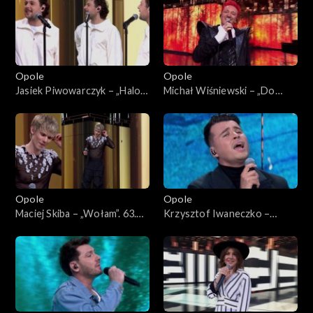
Opole
Opole
Jasiek Piwowarczyk – „Halo
Michał Wiśniewski – „Do
Houston”. 63. KFPP: Koncert
moich dzieci”. 63. KFPP:
„Premiery”
Koncert „Premiery”
Opole
Opole
Maciej Skiba – „Wołam”. 63.
Krzysztof Iwaneczko –
KFPP: Koncert „Premiery”
„Zatrzymaj się”. 63. KFPP:
Koncert „Premiery”