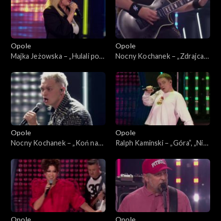
„SuperJedynki”
Opole
Opole
Majka Jeżowska – „Hulali po
Nocny Kochanek – „Zdrajca
polu”. 63. KFPP: Koncert
metalu”. 63. KFPP: Koncert
„SuperJedynki”
„SuperJedynki”
Opole
Opole
Nocny Kochanek – „Koń na
Ralph Kaminski – „Góra”, „Nie
białym rycerzu”. 63. KFPP:
bój się na zapas”, „Bal u
Koncert „SuperJedynki”
Rafała”. 63. KFPP: Koncert
„SuperJedynki”
Opole
Opole