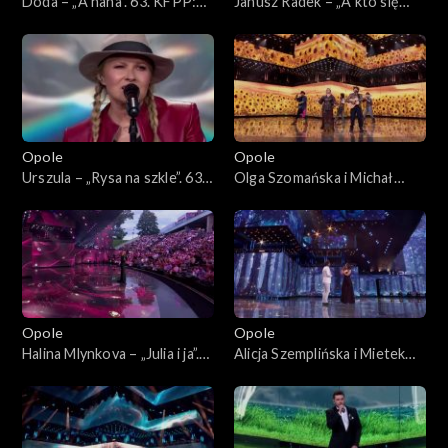
Doda – „A nana”. 63. KFPP:
Janusz Radek – „A kto się
Koncert „Autobiografia.
kocha w Tobie”. 63. KFPP:
Jubileusz Bogdana Olewicza”
Koncert „Autobiografia.
Jubileusz Bogdana Olewicza”
Opole
Opole
Urszula – „Rysa na szkle”. 63.
Olga Szomańska i Michał
KFPP: Koncert
Lech – „Żegnaj lato na rok”.
„Autobiografia. Jubileusz
63. KFPP: Koncert
Bogdana Olewicza”
„Autobiografia. Jubileusz
Bogdana Olewicza”
Opole
Opole
Halina Mlynkova – „Julia i ja”.
Alicja Szemplińska i Mietek
63. KFPP: Koncert
Szcześniak – „Moje jedyne
„Autobiografia. Jubileusz
marzenie”. 63. KFPP:
Bogdana Olewicza”
Koncert „Autobiografia.
Jubileusz Bogdana Olewicza”