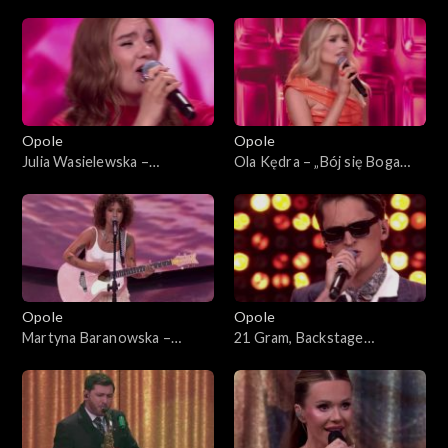
63. KFPP: Koncert „Debiuty”
planem”. 63. KFPP: Koncert
„Debiuty”
Opole
Opole
Julia Wasielewska –
Ola Kędra – „Bój się Boga
„Chciałabym Ci powiedzieć”.
dziewczyno”. 63. KFPP:
63. KFPP: Koncert „Debiuty”
Koncert „Debiuty”
Opole
Opole
Martyna Baranowska –
21 Gram, Backstage
„Serce”. 63. KFPP: Koncert
Brassband – „Może tak miało
„Debiuty”
być”. 63. KFPP: Koncert
„Debiuty”