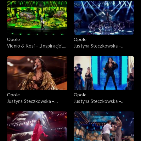
Jedno podwórko 2”
„Hip-hop. Jedno podwórko
2”
Opole
Opole
Vienio & Kosi – „Inspiracje”.
Justyna Steczkowska –
63. KFPP: Koncert „Hip-hop.
„Gaja”. 63. KFPP: Koncert
Jedno podwórko 2”
„Premiery”
Opole
Opole
Justyna Steczkowska –
Justyna Steczkowska –
„Nieznany raj”, „Poznam
„Witch Tarohoro”, „Ty
siebie”, „Domek z kart”. 63.
lustrem świata”, „Każda fala
KFPP: Koncert „Premiery”
znajdzie brzeg”. 63. KFPP:
Koncert „Premiery”