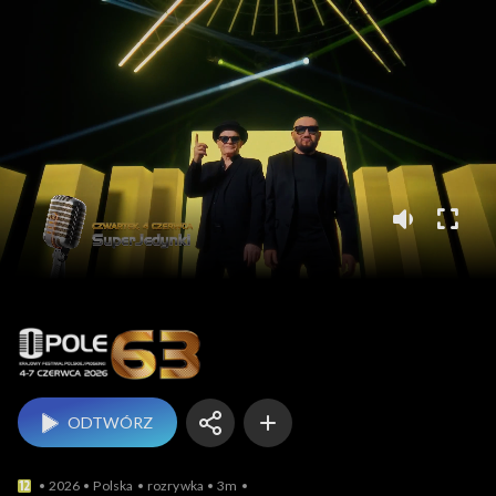
Opole
ODTWÓRZ
2026
Polska
rozrywka
3m