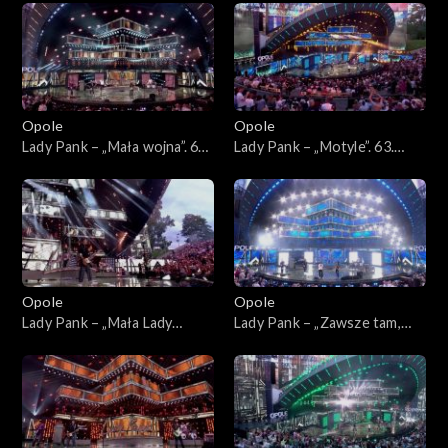
45-lecia zespołu Lady Pank
zespołu Lady Pank
Opole
Opole
Lady Pank – „Mała wojna”. 63.
Lady Pank – „Motyle”. 63.
KFPP: Jubileusz 45-lecia
KFPP: Jubileusz 45-lecia
zespołu Lady Pank
zespołu Lady Pank
Opole
Opole
Lady Pank – „Mała Lady
Lady Pank – „Zawsze tam,
Punk”. 63. KFPP: Jubileusz
gdzie Ty”. 63. KFPP:
45-lecia zespołu Lady Pank
Jubileusz 45-lecia zespołu
Lady Pank