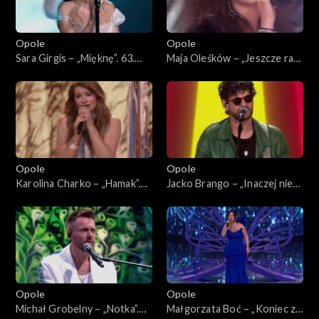
Opole
Opole
Sara Girgis – „Mięknę”. 63.
Maja Oleśków – „Jeszcze raz”.
KFPP: Koncert „Debiuty”
63. KFPP: Koncert „Debiuty”
Opole
Opole
Karolina Charko – „Hamak”.
Jacko Brango – „Inaczej nie
63. KFPP: Koncert „Debiuty”
umiem”. 63. KFPP: Koncert
„Debiuty”
Opole
Opole
Michał Grobelny – „Notka”.
Małgorzata Boć – „Koniec z