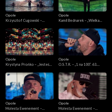
Opole
Opole
Krzysztof Cugowski –
Kamil Bednarek – „Wielka
„Ratujmy co się da”. 63. KFPP:
miłość”. 63. KFPP: Koncert
Koncert „Autobiografia.
„Autobiografia. Jubileusz
Jubileusz Bogdana Olewicza”
Bogdana Olewicza”
Opole
Opole
Krystyna Prońko – „Jesteś
O.S.T.R. – „1 na 100”. 63.
lekiem na całe zło”. 63. KFPP:
KFPP: Koncert „Hip-hop.
Koncert „Autobiografia.
Jedno podwórko 2”
Jubileusz Bogdana Olewicza”
Opole
Opole
Molesta Ewenement –
Molesta Ewenement –