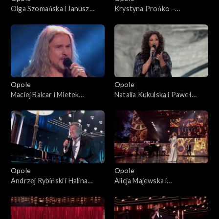
Olga Szomańska i Janusz
Krystyna Prońko –
Radek– „Kołysanka dla
„Modlitwa o miłość
nieznajomej”. 63. KFPP:
prawdziwą”. 63. KFPP:
Koncert „Autobiografia.
Koncert „Autobiografia.
Jubileusz Bogdana Olewicza”
Jubileusz Bogdana Olewicza”
Opole
Opole
Maciej Balcar i Mietek
Natalia Kukulska i Paweł
Szcześniak – „Niepokonani”.
Tomaszewski – „Tylko mnie
63. KFPP: Koncert
poproś do tańca”. 63. KFPP:
„Autobiografia. Jubileusz
Koncert „Autobiografia.
Bogdana Olewicza”
Jubileusz Bogdana Olewicza”
Opole
Opole
Andrzej Rybiński i Halina
Alicja Majewska i
Mlynkova – „Czas relaksu”.
Włodzimierz Korcz – „Na
63. KFPP: Koncert
przekór wszystkim będę
„Autobiografia. Jubileusz
spać”. 63. KFPP: Koncert