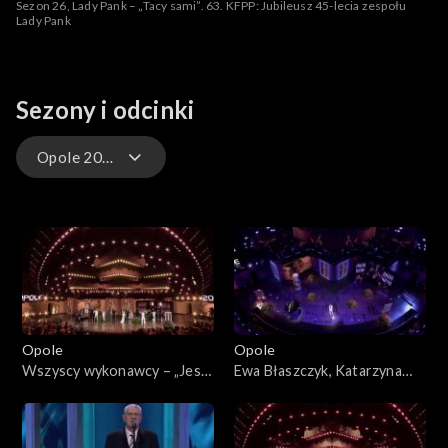
Sezon 26, Lady Pank – „Tacy sami”. 63. KFPP: Jubileusz 45-lecia zespołu
Lady Pank
Sezony i odcinki
Opole 2026 – występy
Opole 2026
Opole 2026 – występy
Opole 2025
Opole
Opole
Opole 2025 – występy
Wszyscy wykonawcy – „Jest
Ewa Błaszczyk, Katarzyna
cudnie”. 63. KFPP: „Kiedy
Dąbrowska, Olga Bończyk –
Opole 2024
mnie już nie będzie...”.
„Kiedy mnie już nie będzie”.
Koncert w hołdzie Magdzie
63. KFPP: „Kiedy mnie już nie