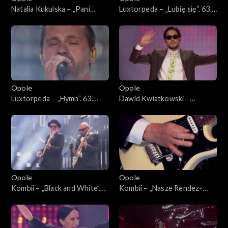
Natalia Kukulska – „Pani
Luxtorpeda – „Lubię się”. 63.
Perfect”, „Decymy”, „Im
KFPP: Koncert
więcej Ciebie tym mniej”,
„SuperJedynki”
„Kobieta”, „W biegu”,
„Dobrostan”, „Światło”, „Sexi
flexi”. 63. KFPP: Koncert
„SuperJedynki”
Opole
Opole
Luxtorpeda – „Hymn”. 63.
Dawid Kwiatkowski –
KFPP: Koncert
„Proszę tańcz”, „Pali się
„SuperJedynki”
niebo”, „Proste”. 63. KFPP:
Koncert „SuperJedynki”
Opole
Opole
Kombii – „Black and White”.
Kombii – „Nasze Rendez-
63. KFPP: Koncert
vous”. 63. KFPP: Koncert
„SuperJedynki”
„SuperJedynki”