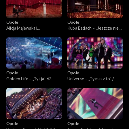
Bogdana Olewicza”
„Autobiografia. Jubileusz
Bogdana Olewicza”
Opole
Opole
Alicja Majewska i
Kuba Badach – „Jeszcze nie
Włodzimierz Korcz –
czas”. 63. KFPP: Koncert
„Pamiętam Ciebie z tamtych
„Autobiografia. Jubileusz
lat”. 63. KFPP: Koncert
Bogdana Olewicza”
„Autobiografia. Jubileusz
Bogdana Olewicza”
Opole
Opole
Golden Life – „Ty i ja”. 63.
Universe – „Ty masz to” /
KFPP: Koncert
„Głupia żaba”. 63. KFPP:
„Autobiografia. Jubileusz
Koncert „Autobiografia.
Bogdana Olewicza”
Jubileusz Bogdana Olewicza”
Opole
Opole