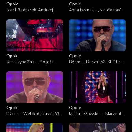
Opole
Opole
Kamil Bednarek, Andrzej
Anna Iwanek – „Nie dla nas”.
Krzywy i Patrycja Markowska
63. KFPP: Koncert
– „Fale”. 63. KFPP: Koncert
„Premiery”
„Premiery”
Opole
Opole
Katarzyna Żak – „Bo jeśli
Dżem – „Dusza”. 63. KFPP:
miłość ma kres”. 63. KFPP:
Koncert „SuperJedynki”
Koncert „Premiery”
Opole
Opole
Dżem – „Wehikuł czasu”. 63.
Majka Jeżowska – „Marzenia
KFPP: Koncert
się spełniają”, „A wolę moją
„SuperJedynki”
mamę”. 63. KFPP: Koncert