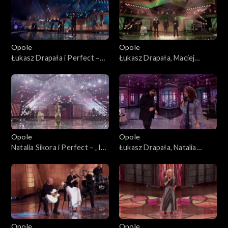
Opole
Opole
Łukasz Drapała i Perfect –
Łukasz Drapała, Maciej
„Nie płacz Ewka”. 63. KFPP:
Balcar, Kuba Badach i Perfect
Koncert „Autobiografia.
– „Autobiografia”. 63. KFPP:
Jubileusz Bogdana Olewicza”
Koncert „Autobiografia.
Jubileusz Bogdana Olewicza”
Opole
Opole
Natalia Sikora i Perfect – „Idź
Łukasz Drapała, Natalia
precz”. 63. KFPP: Koncert
Kukulska i Perfect –
„Autobiografia. Jubileusz
„Niewiele ci mogę dać”. 63.
Bogdana Olewicza”
KFPP: Koncert
„Autobiografia. Jubileusz
Bogdana Olewicza”
Opole
Opole