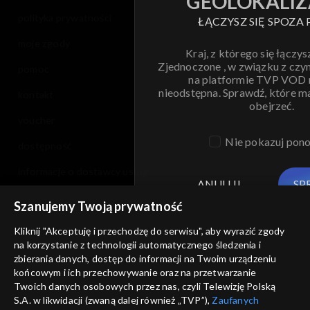
GEOLOKALIZ
polityka prywatności
ŁĄCZYSZ SIĘ SPOZA 
moje zgody
Kraj, z którego się łączys
Zjednoczone , w związku z czy
pomoc
na platformie TVP VOD
nieodstępna. Sprawdź, które m
kontakt
obejrzeć.
voucher
Nie pokazuj pon
dostępność
informacje o dostawcy usług
ANULUJ
SP
Szanujemy Twoją prywatność
Kliknij "Akceptuję i przechodzę do serwisu", aby wyrazić zgody
na korzystanie z technologii automatycznego śledzenia i
zbierania danych, dostęp do informacji na Twoim urządzeniu
końcowym i ich przechowywanie oraz na przetwarzanie
Twoich danych osobowych przez nas, czyli Telewizję Polską
S.A. w likwidacji (zwaną dalej również „TVP”),
Zaufanych