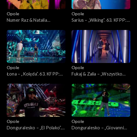
Opole
Opole
Numer Raz & Natalia
Sarius – „Wiking”. 63. KFPP:
Kukulska – „Szczęście”. 63.
Koncert „Hip-hop. Jedno
KFPP: Koncert „Hip-hop.
podwórko 2”
Jedno podwórko 2”
Opole
Opole
Łona – „Kolęda”. 63. KFPP:
Fukaj & Zalia – „Wszystko
Koncert „Hip-hop. Jedno
znika przy tobie”. 63. KFPP:
podwórko 2”
Koncert „Hip-hop. Jedno
podwórko 2”
Opole
Opole
Donguralesko – „El Polako”.
Donguralesko – „Giovanni
63. KFPP: Koncert „Hip-hop.
dziadzia”. 63. KFPP: Koncert