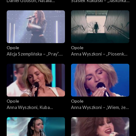
Daniel Godson, Natalia
Stasiek Kukulski – „Jaskółka”.
Szroeder – „Spójrz”. 63.
63. KFPP: Koncert „Debiuty”
KFPP: Koncert „Debiuty”
Opole
Opole
Alicja Szemplińska – „Pray”.
Anna Wyszkoni – „Piosenka
63. KFPP: Koncert „Debiuty”
młodych spadochroniarzy”.
63. KFPP: Koncert „Debiuty”
Opole
Opole
Anna Wyszkoni, Kuba
Anna Wyszkoni – „Wiem, że
Badach – „Czy ten pan i pani”.
jesteś tam”. 63. KFPP:
63. KFPP: Koncert „Debiuty”
Koncert „Debiuty”