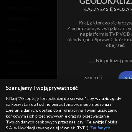
GEOLOKALIZ
polityka prywatności
ŁĄCZYSZ SIĘ SPOZA 
moje zgody
Kraj, z którego się łączys
Zjednoczone , w związku z czy
pomoc
na platformie TVP VOD
nieodstępna. Sprawdź, które m
kontakt
obejrzeć.
voucher
Nie pokazuj pon
dostępność
informacje o dostawcy usług
ANULUJ
SP
Szanujemy Twoją prywatność
Kliknij "Akceptuję i przechodzę do serwisu", aby wyrazić zgody
na korzystanie z technologii automatycznego śledzenia i
zbierania danych, dostęp do informacji na Twoim urządzeniu
końcowym i ich przechowywanie oraz na przetwarzanie
Twoich danych osobowych przez nas, czyli Telewizję Polską
S.A. w likwidacji (zwaną dalej również „TVP”),
Zaufanych