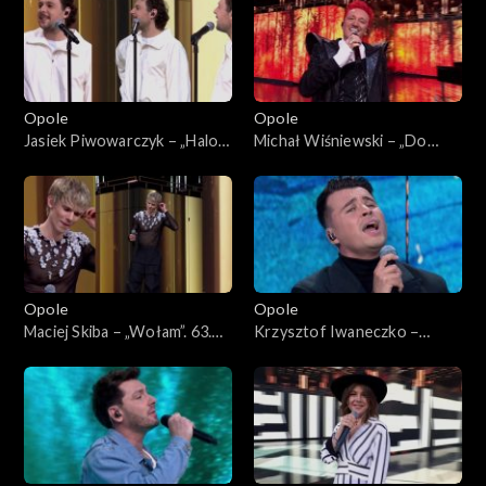
Opole
Opole
Jasiek Piwowarczyk – „Halo
Michał Wiśniewski – „Do
Houston”. 63. KFPP: Koncert
moich dzieci”. 63. KFPP:
„Premiery”
Koncert „Premiery”
Opole
Opole
Maciej Skiba – „Wołam”. 63.
Krzysztof Iwaneczko –
KFPP: Koncert „Premiery”
„Zatrzymaj się”. 63. KFPP:
Koncert „Premiery”