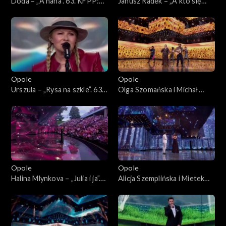
Doda – „A nana”. 63. KFPP:
Janusz Radek – „A kto się
Koncert „Autobiografia.
kocha w Tobie”. 63. KFPP:
Jubileusz Bogdana Olewicza”
Koncert „Autobiografia.
Jubileusz Bogdana Olewicza”
Opole
Opole
Urszula – „Rysa na szkle”. 63.
Olga Szomańska i Michał
KFPP: Koncert
Lech – „Żegnaj lato na rok”.
„Autobiografia. Jubileusz
63. KFPP: Koncert
Bogdana Olewicza”
„Autobiografia. Jubileusz
Bogdana Olewicza”
Opole
Opole
Halina Mlynkova – „Julia i ja”.
Alicja Szemplińska i Mietek
63. KFPP: Koncert
Szcześniak – „Moje jedyne
„Autobiografia. Jubileusz
marzenie”. 63. KFPP:
Bogdana Olewicza”
Koncert „Autobiografia.
Jubileusz Bogdana Olewicza”