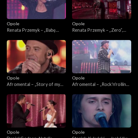
Opole
Opole
Renata Przemyk – „Babę
Renata Przemyk – „Zero”,
zesłał Bóg”. 63. KFPP:
„Kochana”. 63. KFPP:
Koncert „SuperJedynki”
Koncert „SuperJedynki”
Opole
Opole
Afromental – „Story of my
Afromental – „Rock'n'rolling
life”. 63. KFPP: Koncert
love”. 63. KFPP: Koncert
„SuperJedynki”
„SuperJedynki”
Opole
Opole