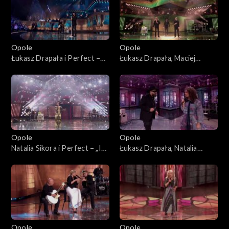
Opole
Opole
Łukasz Drapała i Perfect –
Łukasz Drapała, Maciej
„Nie płacz Ewka”. 63. KFPP:
Balcar, Kuba Badach i Perfect
Koncert „Autobiografia.
– „Autobiografia”. 63. KFPP:
Jubileusz Bogdana Olewicza”
Koncert „Autobiografia.
Jubileusz Bogdana Olewicza”
Opole
Opole
Natalia Sikora i Perfect – „Idź
Łukasz Drapała, Natalia
precz”. 63. KFPP: Koncert
Kukulska i Perfect –
„Autobiografia. Jubileusz
„Niewiele ci mogę dać”. 63.
Bogdana Olewicza”
KFPP: Koncert
„Autobiografia. Jubileusz
Bogdana Olewicza”
Opole
Opole