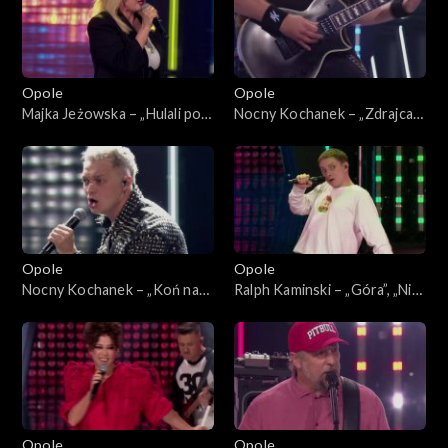
„SuperJedynki”
Opole
Opole
Majka Jeżowska – „Hulali po
Nocny Kochanek – „Zdrajca
polu”. 63. KFPP: Koncert
metalu”. 63. KFPP: Koncert
„SuperJedynki”
„SuperJedynki”
Opole
Opole
Nocny Kochanek – „Koń na
Ralph Kaminski – „Góra”, „Nie
białym rycerzu”. 63. KFPP:
bój się na zapas”, „Bal u
Koncert „SuperJedynki”
Rafała”. 63. KFPP: Koncert
„SuperJedynki”
Opole
Opole