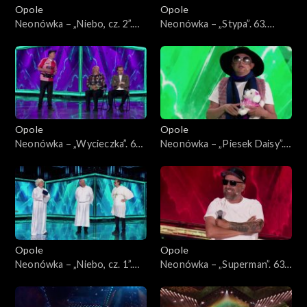
Opole
Opole
Neonówka – „Niebo, cz. 2”.
Neonówka – „Stypa”. 63.
63. KFPP: 26 lat kabaretu
KFPP: 26 lat kabaretu Neo-
Neo-Nówka
Nówka
Opole
Opole
Neonówka – „Wycieczka”. 63.
Neonówka – „Piesek Daisy”.
KFPP: 26 lat kabaretu Neo-
63. KFPP: 26 lat kabaretu
Nówka
Neo-Nówka
Opole
Opole
Neonówka – „Niebo, cz. 1”.
Neonówka – „Superman”. 63.
63. KFPP: 26 lat kabaretu
KFPP: 26 lat kabaretu Neo-
Neo-Nówka
Nówka