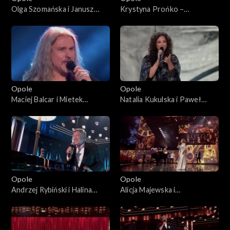
Olga Szomańska i Janusz
Krystyna Prońko –
Radek– „Kołysanka dla
„Modlitwa o miłość
nieznajomej”. 63. KFPP:
prawdziwą”. 63. KFPP:
Koncert „Autobiografia.
Koncert „Autobiografia.
Jubileusz Bogdana Olewicza”
Jubileusz Bogdana Olewicza”
Opole
Opole
Maciej Balcar i Mietek
Natalia Kukulska i Paweł
Szcześniak – „Niepokonani”.
Tomaszewski – „Tylko mnie
63. KFPP: Koncert
poproś do tańca”. 63. KFPP:
„Autobiografia. Jubileusz
Koncert „Autobiografia.
Bogdana Olewicza”
Jubileusz Bogdana Olewicza”
Opole
Opole
Andrzej Rybiński i Halina
Alicja Majewska i
Mlynkova – „Czas relaksu”.
Włodzimierz Korcz – „Na
63. KFPP: Koncert
przekór wszystkim będę
„Autobiografia. Jubileusz
spać”. 63. KFPP: Koncert