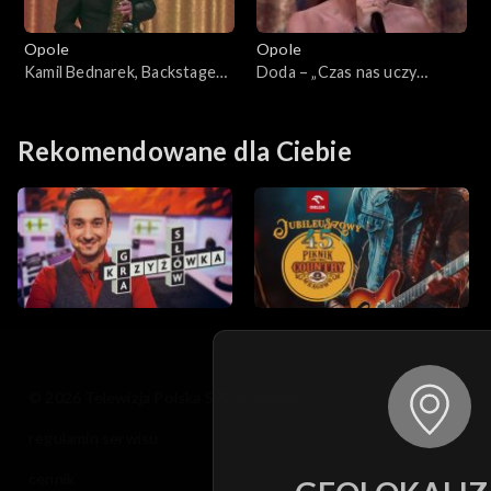
Opole
Opole
Kamil Bednarek, Backstage
Doda – „Czas nas uczy
Brassband – „Dzisiaj, jutro,
pogody”. 63. KFPP: Koncert
zawsze”. 63. KFPP: Koncert
„Debiuty”
„Debiuty”
Rekomendowane dla Ciebie
© 2026 Telewizja Polska S.A. w likwidacji
regulamin serwisu
cennik