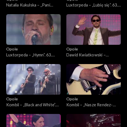
Natalia Kukulska – „Pani
Luxtorpeda – „Lubię się”. 63.
Perfect”, „Decymy”, „Im
KFPP: Koncert
więcej Ciebie tym mniej”,
„SuperJedynki”
„Kobieta”, „W biegu”,
„Dobrostan”, „Światło”, „Sexi
flexi”. 63. KFPP: Koncert
„SuperJedynki”
Opole
Opole
Luxtorpeda – „Hymn”. 63.
Dawid Kwiatkowski –
KFPP: Koncert
„Proszę tańcz”, „Pali się
„SuperJedynki”
niebo”, „Proste”. 63. KFPP:
Koncert „SuperJedynki”
Opole
Opole
Kombii – „Black and White”.
Kombii – „Nasze Rendez-
63. KFPP: Koncert
vous”. 63. KFPP: Koncert
„SuperJedynki”
„SuperJedynki”