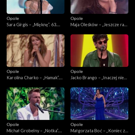
Opole
Opole
Sara Girgis – „Mięknę”. 63.
Maja Oleśków – „Jeszcze raz”.
KFPP: Koncert „Debiuty”
63. KFPP: Koncert „Debiuty”
Opole
Opole
Karolina Charko – „Hamak”.
Jacko Brango – „Inaczej nie
63. KFPP: Koncert „Debiuty”
umiem”. 63. KFPP: Koncert
„Debiuty”
Opole
Opole
Michał Grobelny – „Notka”.
Małgorzata Boć – „Koniec z