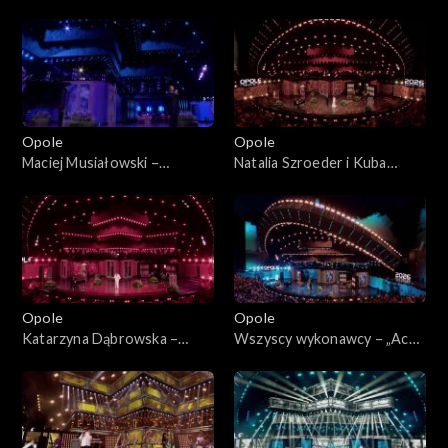
63. KFPP: „Kiedy mnie już nie
KFPP: „Kiedy mnie już nie
będzie...”. Koncert w hołdzie
będzie...”. Koncert w hołdzie
Magdzie Umer i Agnieszce
Magdzie Umer i Agnieszce
Osieckiej
Osieckiej
Opole
Opole
Maciej Musiałowski –
Natalia Szroeder i Kuba
„Portofino”. 63. KFPP:
Badach – „W żółtych
„Kiedy mnie już nie będzie...”.
płomieniach liści”. 63. KFPP:
Koncert w hołdzie Magdzie
„Kiedy mnie już nie będzie...”.
Umer i Agnieszce Osieckiej
Koncert w hołdzie Magdzie
Umer i Agnieszce Osieckiej
Opole
Opole
Katarzyna Dąbrowska –
Wszyscy wykonawcy – „Ach
„Niech żyje bal”. 63. KFPP:
panie, panowie”. 63. KFPP:
„Kiedy mnie już nie będzie...”.
„Kiedy mnie już nie będzie...”.
Koncert w hołdzie Magdzie
Koncert w hołdzie Magdzie
Umer i Agnieszce Osieckiej
Umer i Agnieszce Osieckiej