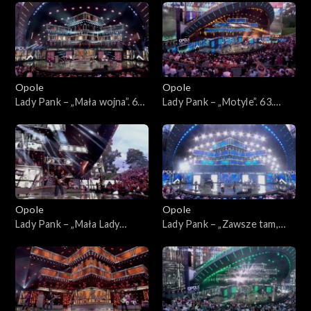
45-lecia zespołu Lady Pank
zespołu Lady Pank
Opole
Opole
Lady Pank – „Mała wojna”. 63.
Lady Pank – „Motyle”. 63.
KFPP: Jubileusz 45-lecia
KFPP: Jubileusz 45-lecia
zespołu Lady Pank
zespołu Lady Pank
Opole
Opole
Lady Pank – „Mała Lady
Lady Pank – „Zawsze tam,
Punk”. 63. KFPP: Jubileusz
gdzie Ty”. 63. KFPP:
45-lecia zespołu Lady Pank
Jubileusz 45-lecia zespołu
Lady Pank