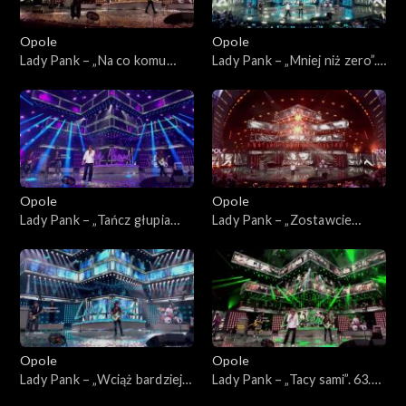
Opole
Opole
Lady Pank – „Na co komu
Lady Pank – „Mniej niż zero”.
dziś”. 63. KFPP: Jubileusz 45-
63. KFPP: Jubileusz 45-lecia
lecia zespołu Lady Pank
zespołu Lady Pank
Opole
Opole
Lady Pank – „Tańcz głupia
Lady Pank – „Zostawcie
tańcz”. 63. KFPP: Jubileusz
Titanica”. 63. KFPP: Jubileusz
45-lecia zespołu Lady Pank
45-lecia zespołu Lady Pank
Opole
Opole
Lady Pank – „Wciąż bardziej
Lady Pank – „Tacy sami”. 63.
obcy”. 63. KFPP: Jubileusz
KFPP: Jubileusz 45-lecia