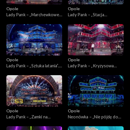
Opole
Opole
Lady Pank – „Marchewkowe
Lady Pank – „Stacja
pole”. 63. KFPP: Jubileusz 45-
Warszawa”. 63. KFPP:
lecia zespołu Lady Pank
Jubileusz 45-lecia zespołu
Lady Pank
Opole
Opole
Lady Pank – „Sztuka latania”.
Lady Pank – „Kryzysowa
63. KFPP: Jubileusz 45-lecia
narzeczona”. 63. KFPP:
zespołu Lady Pank
Jubileusz 45-lecia zespołu
Lady Pank
Opole
Opole
Lady Pank – „Zamki na
Neonówka – „Nie pójdę do
piasku”. 63. KFPP: Jubileusz
nieba”. 63. KFPP: 26 lat
45-lecia zespołu Lady Pank
kabaretu Neo-Nówka