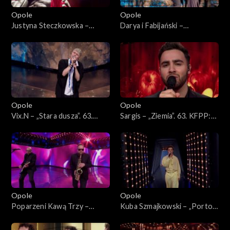
Opole
Opole
Justyna Steczkowska –
Darya i Fabijański –
„Dziewczyna szamana”, „Za
„Nieidealna”. 63. KFPP:
karę”, Oko za oko”, „Stu
Koncert „Premiery”
policjantów”. 63. KFPP:
Koncert „Premiery”
Opole
Opole
Vix.N – „Stara dusza”. 63.
Sargis – „Ziemia”. 63. KFPP:
KFPP: Koncert „Premiery”
Koncert „Premiery”
Opole
Opole
Poparzeni Kawą Trzy –
Kuba Szmajkowski – „Porto”.
„Twoje oczy”. 63. KFPP:
63. KFPP: Koncert
Koncert „Premiery”
„Premiery”