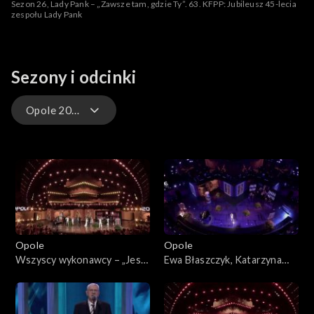
Sezon 26, Lady Pank – „Zawsze tam, gdzie Ty”. 63. KFPP: Jubileusz 45-lecia
zespołu Lady Pank
Sezony i odcinki
Opole 2026 – występy
Opole 2026
Opole 2026 – występy
Opole 2025
Opole
Opole
Opole 2025 – występy
Wszyscy wykonawcy – „Jest
Ewa Błaszczyk, Katarzyna
cudnie”. 63. KFPP: „Kiedy
Dąbrowska, Olga Bończyk –
Opole 2024
mnie już nie będzie...”.
„Kiedy mnie już nie będzie”.
Koncert w hołdzie Magdzie
63. KFPP: „Kiedy mnie już nie