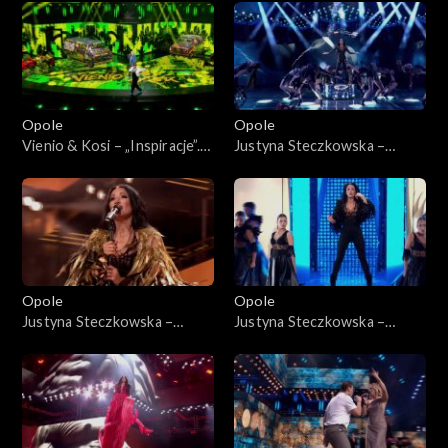
Jedno podwórko 2”
„Hip-hop. Jedno podwórko
2”
Opole
Opole
Vienio & Kosi – „Inspiracje”.
Justyna Steczkowska –
63. KFPP: Koncert „Hip-hop.
„Gaja”. 63. KFPP: Koncert
Jedno podwórko 2”
„Premiery”
Opole
Opole
Justyna Steczkowska –
Justyna Steczkowska –
„Nieznany raj”, „Poznam
„Witch Tarohoro”, „Ty
siebie”, „Domek z kart”. 63.
lustrem świata”, „Każda fala
KFPP: Koncert „Premiery”
znajdzie brzeg”. 63. KFPP:
Koncert „Premiery”