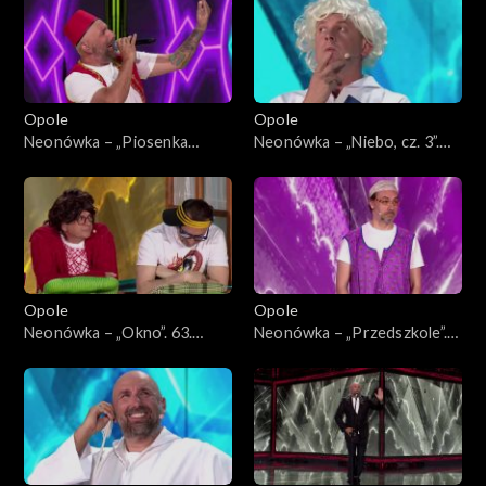
Opole
Opole
Neonówka – „Piosenka
Neonówka – „Niebo, cz. 3”.
turecka”. 63. KFPP: 26 lat
63. KFPP: 26 lat kabaretu
kabaretu Neo-Nówka
Neo-Nówka
Opole
Opole
Neonówka – „Okno”. 63.
Neonówka – „Przedszkole”.
KFPP: 26 lat kabaretu Neo-
63. KFPP: 26 lat kabaretu
Nówka
Neo-Nówka