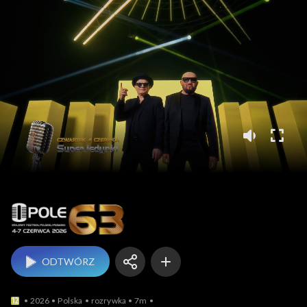
Opole
ODTWÓRZ
2026
Polska
rozrywka
7m