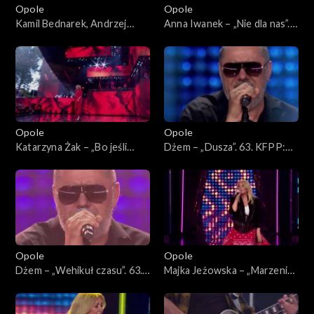
Opole
Opole
Kamil Bednarek, Andrzej
Anna Iwanek – „Nie dla nas”.
Krzywy i Patrycja Markowska
63. KFPP: Koncert
– „Fale”. 63. KFPP: Koncert
„Premiery”
„Premiery”
Opole
Opole
Katarzyna Żak – „Bo jeśli
Dżem – „Dusza”. 63. KFPP:
miłość ma kres”. 63. KFPP:
Koncert „SuperJedynki”
Koncert „Premiery”
Opole
Opole
Dżem – „Wehikuł czasu”. 63.
Majka Jeżowska – „Marzenia
KFPP: Koncert
się spełniają”, „A wolę moją
„SuperJedynki”
mamę”. 63. KFPP: Koncert