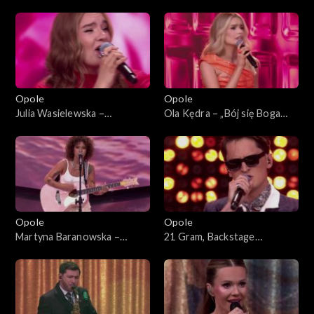
63. KFPP: Koncert „Debiuty”
planem”. 63. KFPP: Koncert
„Debiuty”
Opole
Opole
Julia Wasielewska –
Ola Kędra – „Bój się Boga
„Chciałabym Ci powiedzieć”.
dziewczyno”. 63. KFPP:
63. KFPP: Koncert „Debiuty”
Koncert „Debiuty”
Opole
Opole
Martyna Baranowska –
21 Gram, Backstage
„Serce”. 63. KFPP: Koncert
Brassband – „Może tak miało
„Debiuty”
być”. 63. KFPP: Koncert
„Debiuty”