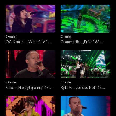
„Powrót”. 63. KFPP: Koncert
„Wiedziałem, że tak będzie”.
„Hip-hop. Jedno podwórko
63. KFPP: Koncert „Hip-hop.
2”
Jedno podwórko 2”
Opole
Opole
OG Kamka – „Wiesz?”. 63.
Grammatik – „Friko”. 63.
KFPP: Koncert „Hip-hop.
KFPP: Koncert „Hip-hop.
Jedno podwórko 2”
Jedno podwórko 2”
Opole
Opole
Eldo – „Nie pytaj o nią”. 63.
Ryfa Ri – „Gross Pol”. 63.
KFPP: Koncert „Hip-hop.
KFPP: Koncert „Hip-hop.
Jedno podwórko 2”
Jedno podwórko 2”