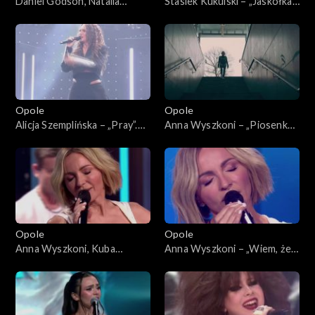
Daniel Godson, Natalia
Stasiek Kukulski – „Jaskółka”.
Szroeder – „Spójrz”. 63.
63. KFPP: Koncert „Debiuty”
KFPP: Koncert „Debiuty”
Opole
Opole
Alicja Szemplińska – „Pray”.
Anna Wyszkoni – „Piosenka
63. KFPP: Koncert „Debiuty”
młodych spadochroniarzy”.
63. KFPP: Koncert „Debiuty”
Opole
Opole
Anna Wyszkoni, Kuba
Anna Wyszkoni – „Wiem, że
Badach – „Czy ten pan i pani”.
jesteś tam”. 63. KFPP:
63. KFPP: Koncert „Debiuty”
Koncert „Debiuty”