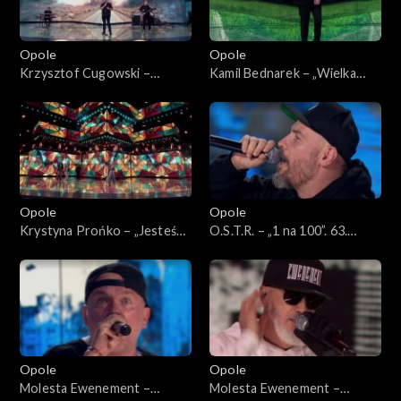
Opole
Opole
Krzysztof Cugowski –
Kamil Bednarek – „Wielka
„Ratujmy co się da”. 63. KFPP:
miłość”. 63. KFPP: Koncert
Koncert „Autobiografia.
„Autobiografia. Jubileusz
Jubileusz Bogdana Olewicza”
Bogdana Olewicza”
Opole
Opole
Krystyna Prońko – „Jesteś
O.S.T.R. – „1 na 100”. 63.
lekiem na całe zło”. 63. KFPP:
KFPP: Koncert „Hip-hop.
Koncert „Autobiografia.
Jedno podwórko 2”
Jubileusz Bogdana Olewicza”
Opole
Opole
Molesta Ewenement –
Molesta Ewenement –