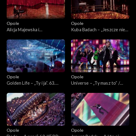
Bogdana Olewicza”
„Autobiografia. Jubileusz
Bogdana Olewicza”
Opole
Opole
Alicja Majewska i
Kuba Badach – „Jeszcze nie
Włodzimierz Korcz –
czas”. 63. KFPP: Koncert
„Pamiętam Ciebie z tamtych
„Autobiografia. Jubileusz
lat”. 63. KFPP: Koncert
Bogdana Olewicza”
„Autobiografia. Jubileusz
Bogdana Olewicza”
Opole
Opole
Golden Life – „Ty i ja”. 63.
Universe – „Ty masz to” /
KFPP: Koncert
„Głupia żaba”. 63. KFPP:
„Autobiografia. Jubileusz
Koncert „Autobiografia.
Bogdana Olewicza”
Jubileusz Bogdana Olewicza”
Opole
Opole