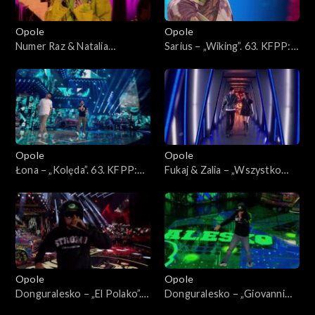
Opole
Opole
Numer Raz & Natalia
Sarius – „Wiking”. 63. KFPP:
Kukulska – „Szczęście”. 63.
Koncert „Hip-hop. Jedno
KFPP: Koncert „Hip-hop.
podwórko 2”
Jedno podwórko 2”
Opole
Opole
Łona – „Kolęda”. 63. KFPP:
Fukaj & Zalia – „Wszystko
Koncert „Hip-hop. Jedno
znika przy tobie”. 63. KFPP:
podwórko 2”
Koncert „Hip-hop. Jedno
podwórko 2”
Opole
Opole
Donguralesko – „El Polako”.
Donguralesko – „Giovanni
63. KFPP: Koncert „Hip-hop.
dziadzia”. 63. KFPP: Koncert