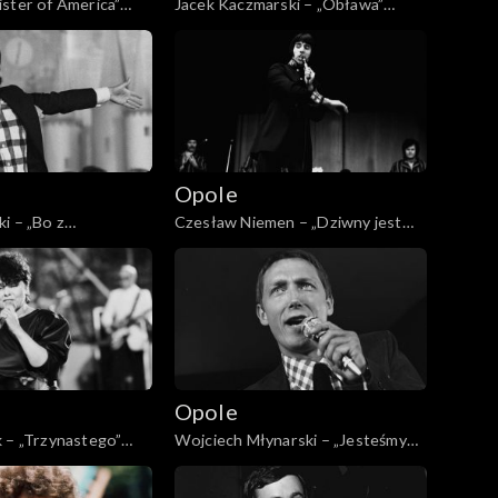
ster of America”
Jacek Kaczmarski – „Obława”
(1980)
Opole
i – „Bo z
Czesław Niemen – „Dziwny jest
 (1974)
ten świat” (1967)
Opole
 – „Trzynastego”
Wojciech Młynarski – „Jesteśmy
na wczasach” (1977)