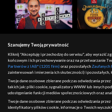
Opolskie archiwu
Opole 2003
Szanujemy Twoją prywatność
© 2026 Telewizja Polska S.A. w likwidacji
Kliknij "Akceptuję i przechodzę do serwisu", aby wyrazić z
końcowym i ich przechowywanie oraz na przetwarzanie Twoic
regulamin serwisu
cennik
polityka prywatności
Partnerów z IAB* (1201 firm)
oraz pozostałych
Zaufanych 
GEOLOKALIZA
zainteresowań i mierzenia ich skuteczności) i pozostałych,
ŁĄCZYSZ SIĘ SPOZA PO
Twoje dane osobowe zbierane podczas odwiedzania przez 
takich jak: pliki cookie, sygnalizatory WWW lub innych po
Kraj, z którego się łączysz, to Stan
w związku z czym część tytułów na
udostępnianie funkcji mediów społecznościowych oraz anal
VOD może być nieodstępna. Spr
Twoje dane osobowe zbierane podczas odwiedzania przez
materiały możesz obejr
identyfikatory plików cookie, informacje o Twoich wyszuk