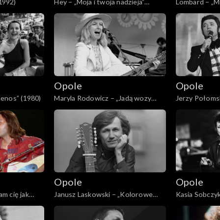
(1992)
Hey – „Moja i twoja nadzieja”
Lombard – „Mi
(1994)
(1990)
Opole
Opole
enos” (1980)
Maryla Rodowicz – „Jadą wozy
Jerzy Połomsk
kolorowe” (1979)
dziewczynami”
Opole
Opole
m cię jak
Janusz Laskowski – „Kolorowe
Kasia Sobczyk
jarmarki” (1977)
(1974)