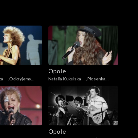
Opole
ka – „Odkryjemy
Natalia Kukulska – „Piosenka
ną” (1993)
światłoczuła” (1997)
Opole