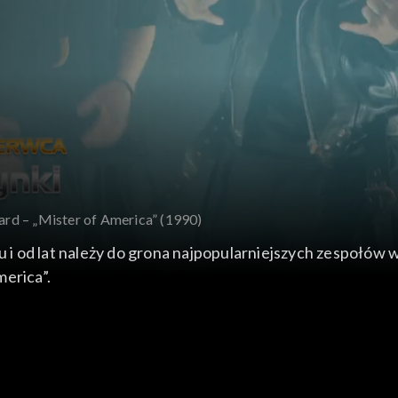
rd – „Mister of America” (1990)
i od lat należy do grona najpopularniejszych zespołów w
merica”.