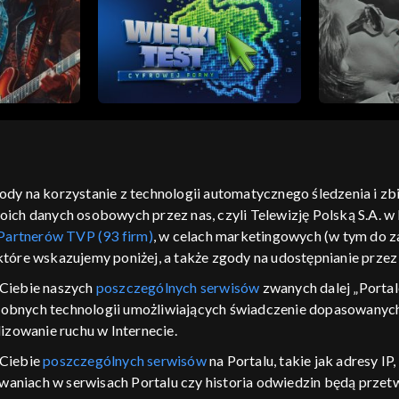
m
gody na korzystanie z technologii automatycznego śledzenia i z
h danych osobowych przez nas, czyli Telewizję Polską S.A. w l
moje zgody
pomoc
kontakt
voucher
dostępno
Partnerów TVP (93 firm)
, w celach marketingowych (w tym do
CJA
 które wskazujemy poniżej, a także zgody na udostępnianie prze
LSKI
Ciebie naszych
poszczególnych serwisów
zwanych dalej „Portal
dobnych technologii umożliwiających świadczenie dopasowanych i
y Zjednoczone ,
 platformie TVP
izowanie ruchu w Internecie.
awdź, które
 Ciebie
poszczególnych serwisów
na Portalu, takie jak adresy I
zeć.
iwaniach w serwisach Portalu czy historia odwiedzin będą prze