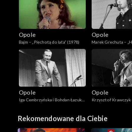
Opole 2011
Opole 2010
Opole
Opole
Opole 2009
Bajm – „Piechotą do lata” (1978)
Marek Grechuta – „H
piwa” (1977)
Opole 2008
Opole 2007
Opole 2006
Opole
Opole
Iga Cembrzyńska i Bohdan Łazuka
Krzysztof Krawczyk 
Opole 2005
– „W siną dal” (1979)
„Parostatek” (1978)
Opole 2004
Rekomendowane dla Ciebie
Majewska & Korcz okrąg