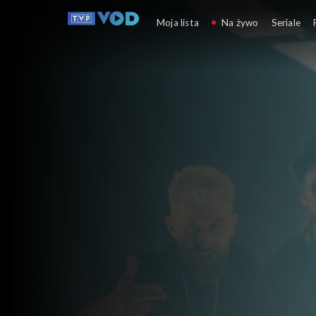
Opole
Moja lista
Na żywo
Seriale