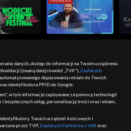
PREMIERA
bierania danych, dostęp do informacji na Twoim urządzeniu
ikwidacji (zwaną dalej również „TVP”),
Zaufanych
ść
informacje o dostawcy usług
 zautomatyzowanego dopasowania reklam do Twoich
z nas identyfikatora PPID do Google.
em”, w tym informacje zapisywane za pomocą technologii
 bezpiecznych usług, personalizację treści oraz reklam,
P, identyfikatory Twoich urządzeń końcowych i
twarzane przez TVP,
Zaufanych Partnerów z IAB
oraz