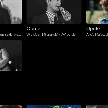
Opole
Opole
op szklankę
Wojciech Młynarski – „W co się
Alicja Majews
bawić” (1977)
dni” (1975)
–
łe 45!