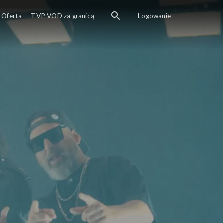
Oferta
TVP VOD za granicą
Logowanie