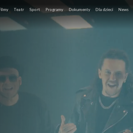
Filmy
Teatr
Sport
Programy
Dokumenty
Dla dzieci
News