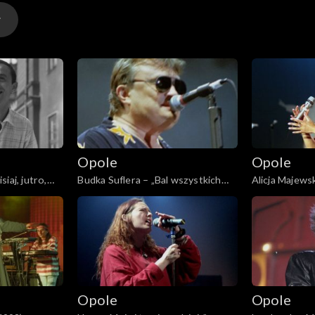
y
Opole
Opole
y
iaj, jutro,
Budka Suflera – „Bal wszystkich
Alicja Majews
świętych” (2000)
miłość niezna
y
Opole
Opole