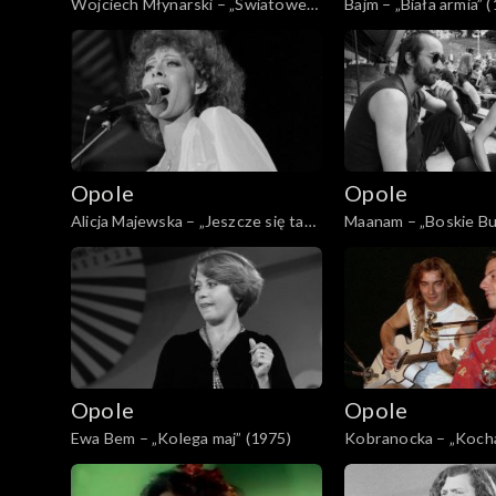
Wojciech Młynarski – „Światowe
Bajm – „Biała armia” 
życie” (1993)
Opole 2021
Opole 2020
Opole 2019
Opole
Opole
Opole 2018
Alicja Majewska – „Jeszcze się tam
Maanam – „Boskie Bu
żagiel bieli” (1980)
Opole 2017
Opole 2015
Opole 2014
Opole
Opole
Opole 2013
Ewa Bem – „Kolega maj” (1975)
Kobranocka – „Kocha
Irlandię” (1990)
Opole 2012