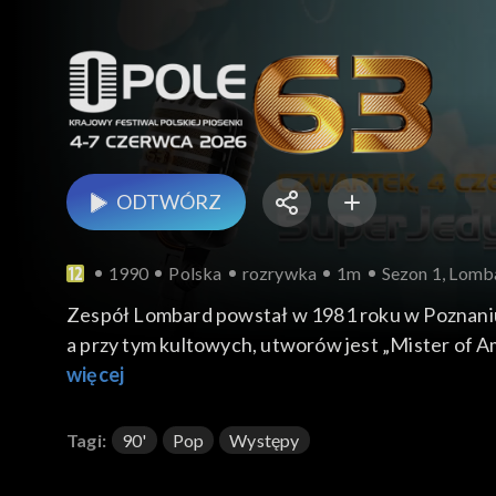
ODTWÓRZ
1990
Polska
rozrywka
1m
Sezon 1, Lomba
Zespół Lombard powstał w 1981 roku w Poznaniu 
a przy tym kultowych, utworów jest „Mister of A
więcej
Tagi:
90'
Pop
Występy