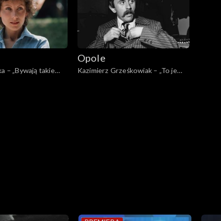
Opole
ka – „Bywają takie
Kazimierz Grześkowiak – „To je
moje” (1970)