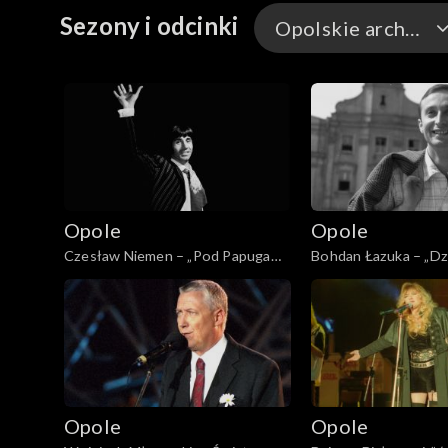
Sezony i odcinki
Opolskie archiwum
Opole 2026
Opole 2026 – występ
Opole 2025
Opole
Opole
Opole 2025 – występ
Czesław Niemen – „Pod Papugami”
Bohdan Łazuka – „Dzis
(1963)
zawsze” (1963)
Opole 2024
Opole 2024 – występ
Opole 2023
Opole
Opole
Opole 2022