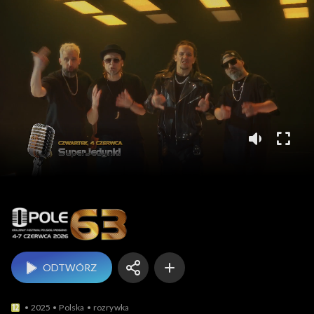
Opole
ODTWÓRZ
2025
Polska
rozrywka