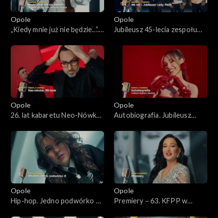
Opole 2025
Opole
Opole
Opole 2025 – występy
„Kiedy mnie już nie będzie...”.
Jubileusz 45-lecia zespołu
Koncert w hołdzie Magdzie
Lady Pank – 63. KFPP w
Opole 2024
Umer i Agnieszce Osieckiej –
Opolu
63. KFPP w Opolu
Opole 2024 – występy
Opole 2023
Opole
Opole
26. lat kabaretu Neo-Nówka
Autobiografia. Jubileusz
Opole 2022
– 63. KFPP w Opolu
Bogdana Olewicza – 63.
KFPP w Opolu
Opole 2021
Opole 2020
Opole
Opole
Opole 2019
Hip-hop. Jedno podwórko 2
Premiery – 63. KFPP w
– 63. KFPP w Opolu
Opolu