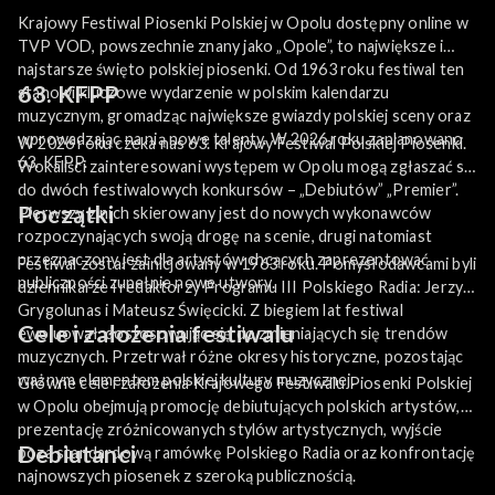
Krajowy Festiwal Piosenki Polskiej w Opolu dostępny online w
TVP VOD, powszechnie znany jako „Opole”, to największe i
najstarsze święto polskiej piosenki. Od 1963 roku festiwal ten
63. KFPP
stanowi kluczowe wydarzenie w polskim kalendarzu
muzycznym, gromadząc największe gwiazdy polskiej sceny oraz
wprowadzając na nią nowe talenty. W 2026 roku zaplanowano
W 2026 roku czeka nas 63. Krajowy Festiwal Polskiej Piosenki.
63. KFPP.
Wokaliści zainteresowani występem w Opolu mogą zgłaszać się
do dwóch festiwalowych konkursów – „Debiutów” „Premier”.
Początki
Pierwszy z nich skierowany jest do nowych wykonawców
rozpoczynających swoją drogę na scenie, drugi natomiast
przeznaczony jest dla artystów chcących zaprezentować
Festiwal został zainicjowany w 1963 roku. Pomysłodawcami byli
publiczności zupełnie nowe utwory.
dziennikarze i redaktorzy Programu III Polskiego Radia: Jerzy
Grygolunas i Mateusz Święcicki. Z biegiem lat festiwal
Cele i założenia festiwalu
ewoluował, dostosowując się do zmieniających się trendów
muzycznych. Przetrwał różne okresy historyczne, pozostając
ważnym elementem polskiej kultury muzycznej.
Główne cele i założenia Krajowego Festiwalu Piosenki Polskiej
w Opolu obejmują promocję debiutujących polskich artystów,
prezentację zróżnicowanych stylów artystycznych, wyjście
Debiutanci
poza standardową ramówkę Polskiego Radia oraz konfrontację
najnowszych piosenek z szeroką publicznością.