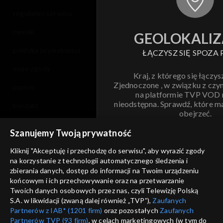
Opole 2008
regulamin serwisu
Opole 2007
cennik
GEOLOKALIZ
polityka prywatności
ŁĄCZYSZ SIĘ SPOZA 
Opole 2006
moje zgody
Kraj, z którego się łączys
Opole 2005
Zjednoczone , w związku z czy
pomoc
na platformie TVP VOD
Opole 2004
nieodstępna. Sprawdź, które m
kontakt
obejrzeć.
voucher
Majewska & Korcz okrągłe 45!
Szanujemy Twoją prywatność
Nie pokazuj pon
dostępność
Kliknij "Akceptuję i przechodzę do serwisu", aby wyrazić zgody
Opolskie archiwum
na korzystanie z technologii automatycznego śledzenia i
informacje o dostawcy usług
ANULUJ
SP
zbierania danych, dostęp do informacji na Twoim urządzeniu
Opole 2003
końcowym i ich przechowywanie oraz na przetwarzanie
Twoich danych osobowych przez nas, czyli Telewizję Polską
S.A. w likwidacji (zwaną dalej również „TVP”),
Zaufanych
Partnerów z IAB* (1201 firm)
oraz pozostałych
Zaufanych
Partnerów TVP (93 firm)
, w celach marketingowych (w tym do