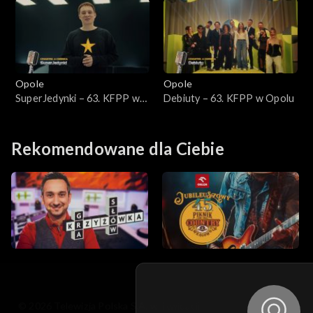
Opole 2018
Opole 2017
Opole 2015
Opole
Opole
SuperJedynki – 63. KFPP w
Debiuty – 63. KFPP w Opolu
Opole 2014
Opolu
Opole 2013
Rekomendowane dla Ciebie
Opole 2012
Opole 2011
Opole 2010
Opole 2009
© 2026 Telewizja Polska S.A. w likwidacji