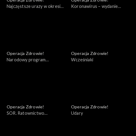
Najczęstsze urazy w okresie
Koronawirus – wydanie
jesienno - zimowym
specjalne
Operacja Zdrowie!
Operacja Zdrowie!
Narodowy program
Wcześniaki
szczepień
Operacja Zdrowie!
Operacja Zdrowie!
SOR. Ratownictwo
Udary
medyczne w dobie pandemii