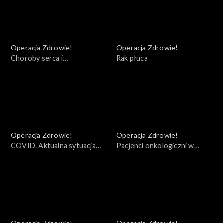
Operacja Zdrowie!
Operacja Zdrowie!
Choroby serca i
Rak płuca
kardiochirurgia
Operacja Zdrowie!
Operacja Zdrowie!
COVID. Aktualna sytuacja
Pacjenci onkologiczni w
epidemiczna
dobie COVID - 19
Operacja Zdrowie!
Operacja Zdrowie!