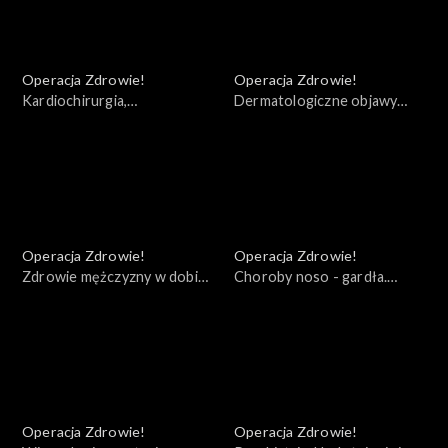
Operacja Zdrowie!
Operacja Zdrowie!
Kardiochirurgia,
Dermatologiczne objawy
Transplantologia Zabrze
COVID
Operacja Zdrowie!
Operacja Zdrowie!
Zdrowie mężczyzny w dobie
Choroby noso - gardła.
COVID - 19. Rak prostaty
Zakażenia koronawirusem
Operacja Zdrowie!
Operacja Zdrowie!