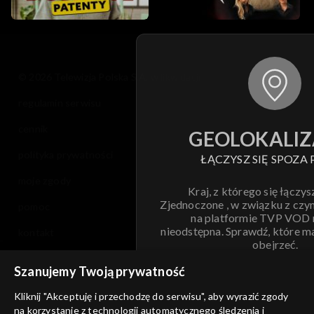
© 2026 Telewizja Polska S.A. w likwidacji
regulamin serwisu
cennik
GEOLOKALIZ
polityka prywatności
ŁĄCZYSZ SIĘ SPOZA 
moje zgody
Kraj, z którego się łączys
Zjednoczone , w związku z czy
pomoc
na platformie TVP VOD
nieodstępna. Sprawdź, które m
kontakt
obejrzeć.
voucher
Szanujemy Twoją prywatność
Nie pokazuj pon
dostępność
Kliknij "Akceptuję i przechodzę do serwisu", aby wyrazić zgody
na korzystanie z technologii automatycznego śledzenia i
informacje o dostawcy usług