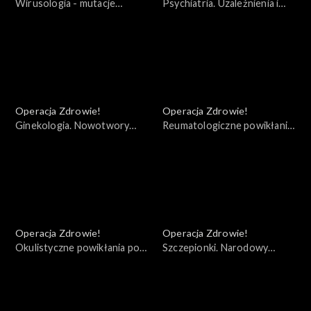
Wirusologia - mutacje
Psychiatria. Uzależnienia i
koronawirusa. Szczepionki i
depresje w czasie pandemii
ich skuteczność
Operacja Zdrowie!
Operacja Zdrowie!
Ginekologia. Nowotwory
Reumatologiczne powikłania
kobiece
pocovidowe
Operacja Zdrowie!
Operacja Zdrowie!
Okulistyczne powikłania po
Szczepionki. Narodowy
Covid - 19
Program Szczepień