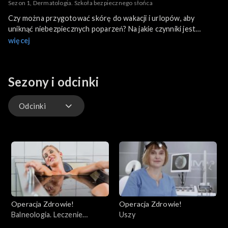
Sezon 1, Dermatologia. Szkoła bezpiecznego słońca
Czy można przygotować skórę do wakacji i urlopów, aby
uniknąć niebezpiecznych poparzeń? Na jakie czynniki jest
narażona latem i jakie zabiegi i kosmetyki wspomogą naszą
więcej
skórę? Mówimy także o diagnostyce i wczesnym wykrywaniu
czerniaka oraz monitorowaniu tego, co dzieje się na skórze.
Sezony i odcinki
Odcinki
Odcinki
Operacja Zdrowie!
Operacja Zdrowie!
Balneologia. Leczenie
Uszy
uzdrowiskowe