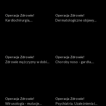
Operacja Zdrowie!
Operacja Zdrowie!
Kardiochirurgia,
Dermatologiczne objawy
Transplantologia Zabrze
COVID
Operacja Zdrowie!
Operacja Zdrowie!
Zdrowie mężczyzny w dobie
Choroby noso - gardła.
COVID - 19. Rak prostaty
Zakażenia koronawirusem
Operacja Zdrowie!
Operacja Zdrowie!
Wirusologia - mutacje
Psychiatria. Uzależnienia i