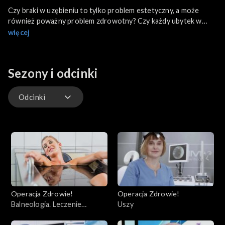
Czy braki w uzębieniu to tylko problem estetyczny, a może
również poważny problem zdrowotny? Czy każdy ubytek w
uzębieniu powinien być uzupełniony? Dlaczego ubytki w
więcej
uzębieniu mogą stać się poważnym problemem na starość? Na
te i wiele innych pytań odpowiemy w tym wydaniu programu.
Dowiemy się także, co to jest włoska i amerykańska droga do
Sezony i odcinki
pięknego uśmiechu. Poznamy najnowocześniejszą metodę
uzupełniania braków w uzębieniu, jaką jest implantologia.
Będziemy mieli także okazję zobaczyć, jak robi się licówki.
Odcinki
Odcinki
Operacja Zdrowie!
Operacja Zdrowie!
Balneologia. Leczenie
Uszy
uzdrowiskowe