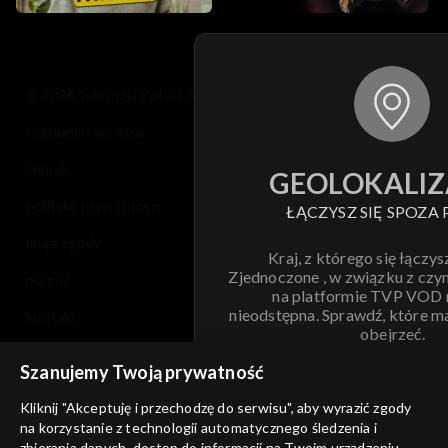
© 2026 Telewizja Polska S.A. w likwidacji
regulamin serwisu
cennik
GEOLOKALIZ
polityka prywatności
ŁĄCZYSZ SIĘ SPOZA 
moje zgody
Kraj, z którego się łączys
Zjednoczone , w związku z czy
pomoc
na platformie TVP VOD
nieodstępna. Sprawdź, które m
kontakt
obejrzeć.
voucher
Szanujemy Twoją prywatność
Nie pokazuj pon
dostępność
Kliknij "Akceptuję i przechodzę do serwisu", aby wyrazić zgody
na korzystanie z technologii automatycznego śledzenia i
informacje o dostawcy usług
ANULUJ
SP
zbierania danych, dostęp do informacji na Twoim urządzeniu