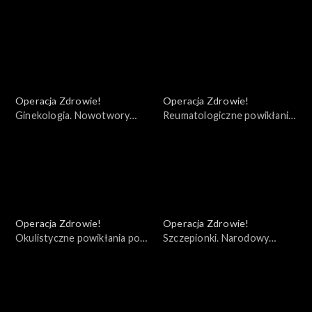
koronawirusa. Szczepionki i
depresje w czasie pandemii
ich skuteczność
Operacja Zdrowie!
Operacja Zdrowie!
Ginekologia. Nowotwory
Reumatologiczne powikłania
kobiece
pocovidowe
Operacja Zdrowie!
Operacja Zdrowie!
Okulistyczne powikłania po
Szczepionki. Narodowy
Covid - 19
Program Szczepień