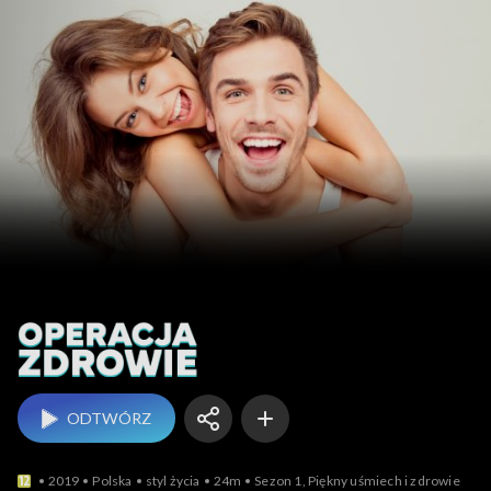
Operacja Zdrowie!
ODTWÓRZ
2019
Polska
styl życia
24m
Sezon 1, Piękny uśmiech i zdrowie