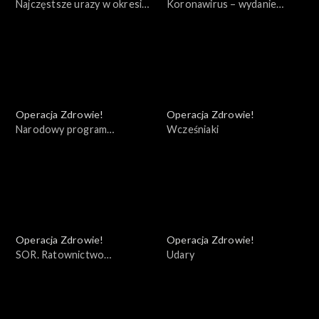
Najczęstsze urazy w okresie
Koronawirus – wydanie
jesienno - zimowym
specjalne
Operacja Zdrowie!
Operacja Zdrowie!
Narodowy program
Wcześniaki
szczepień
Operacja Zdrowie!
Operacja Zdrowie!
SOR. Ratownictwo
Udary
medyczne w dobie pandemii