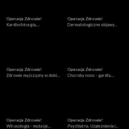
Operacja Zdrowie!
Operacja Zdrowie!
Kardiochirurgia,
Dermatologiczne objawy
Transplantologia Zabrze
COVID
Operacja Zdrowie!
Operacja Zdrowie!
Zdrowie mężczyzny w dobie
Choroby noso - gardła.
COVID - 19. Rak prostaty
Zakażenia koronawirusem
Operacja Zdrowie!
Operacja Zdrowie!
Wirusologia - mutacje
Psychiatria. Uzależnienia i