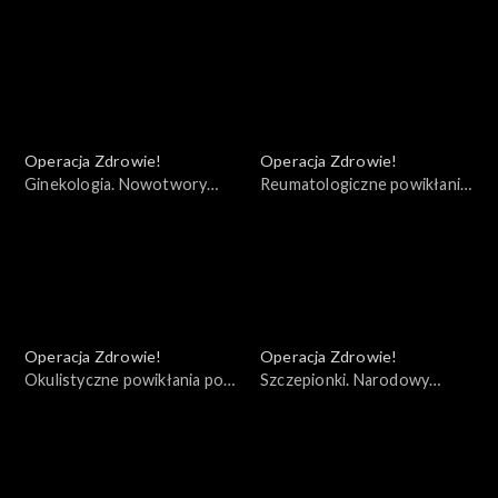
koronawirusa. Szczepionki i
depresje w czasie pandemii
ich skuteczność
Operacja Zdrowie!
Operacja Zdrowie!
Ginekologia. Nowotwory
Reumatologiczne powikłania
kobiece
pocovidowe
Operacja Zdrowie!
Operacja Zdrowie!
Okulistyczne powikłania po
Szczepionki. Narodowy
Covid - 19
Program Szczepień