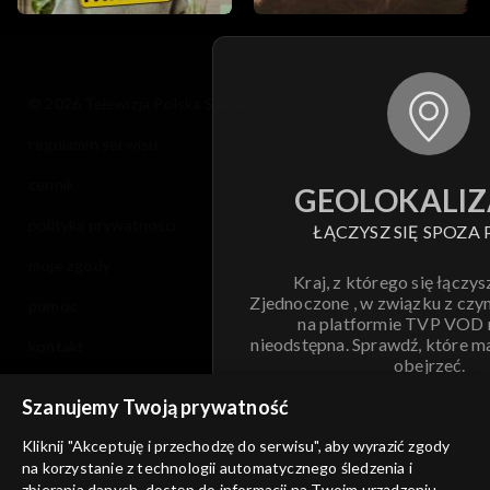
© 2026 Telewizja Polska S.A. w likwidacji
regulamin serwisu
cennik
GEOLOKALIZ
polityka prywatności
ŁĄCZYSZ SIĘ SPOZA 
moje zgody
Kraj, z którego się łączys
Zjednoczone , w związku z czy
pomoc
na platformie TVP VOD
nieodstępna. Sprawdź, które m
kontakt
obejrzeć.
voucher
Szanujemy Twoją prywatność
Nie pokazuj pon
dostępność
Kliknij "Akceptuję i przechodzę do serwisu", aby wyrazić zgody
na korzystanie z technologii automatycznego śledzenia i
informacje o dostawcy usług
ANULUJ
SP
zbierania danych, dostęp do informacji na Twoim urządzeniu