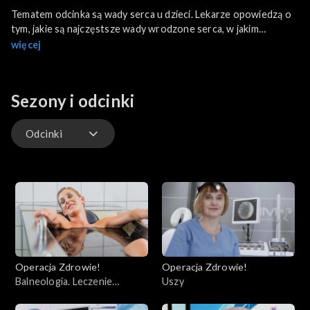
Tematem odcinka są wady serca u dzieci. Lekarze opowiedzą o
tym, jakie są najczęstsze wady wrodzone serca, w jakim
momencie mogą zostać zdiagnozowane oraz w jaki sposób
więcej
można je leczyć. Widzowie poznają także najnowsze metody
leczenia serca, często pozwalające uniknąć interwencji
chirurgicznej. Dowiemy się także, jakie kardiologiczne objawy
Sezony i odcinki
powinny zaniepokoić rodziców.
Odcinki
Odcinki
Operacja Zdrowie!
Operacja Zdrowie!
Balneologia. Leczenie
Uszy
uzdrowiskowe