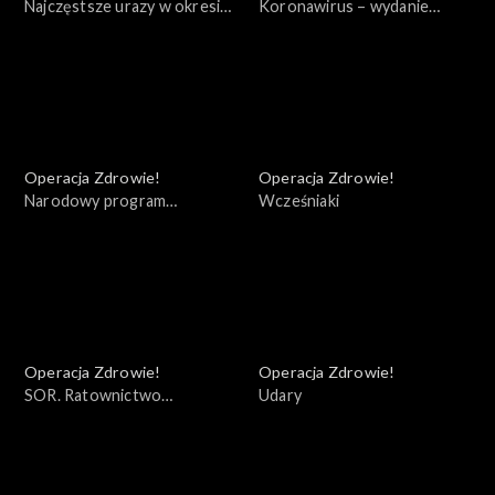
Najczęstsze urazy w okresie
Koronawirus – wydanie
jesienno - zimowym
specjalne
Operacja Zdrowie!
Operacja Zdrowie!
Narodowy program
Wcześniaki
szczepień
Operacja Zdrowie!
Operacja Zdrowie!
SOR. Ratownictwo
Udary
medyczne w dobie pandemii