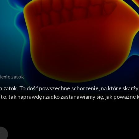
lenie zatok
zatok. To dość powszechne schorzenie, na które skarżymy
sto, tak naprawdę rzadko zastanawiamy się, jak poważn
również sprawy z tego, że chroniczne zapalenie zatok m