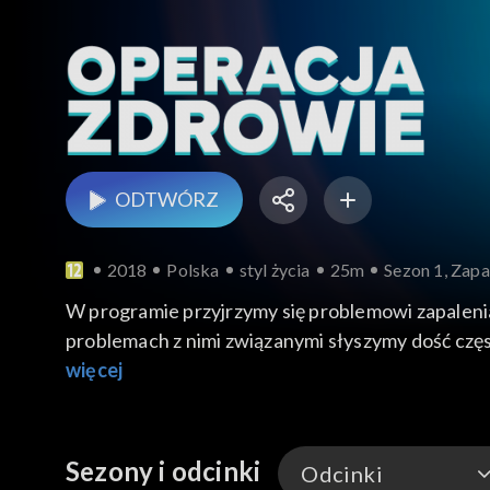
ODTWÓRZ
2018
Polska
styl życia
25m
Sezon 1, Zapa
W programie przyjrzymy się problemowi zapalenia 
problemach z nimi związanymi słyszymy dość czę
nieleczonych zapaleń zatok. Nie zdajemy sobie 
więcej
Sezony i odcinki
Odcinki