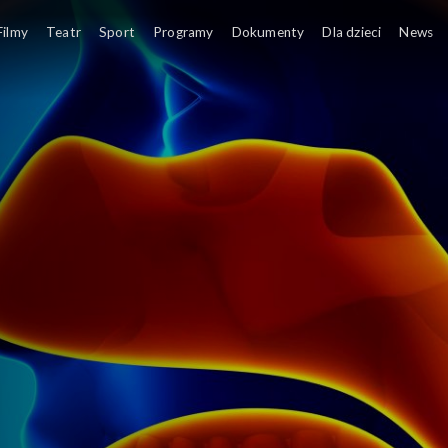
Filmy
Teatr
Sport
Programy
Dokumenty
Dla dzieci
News