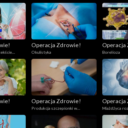
wie!
Operacja Zdrowie!
Operacja
ekście
Okulistyka
Borelioza
wie!
Operacja Zdrowie!
Operacja
Produkcja szczepionki w
Miażdżyca ro
kontekście koronawirusa