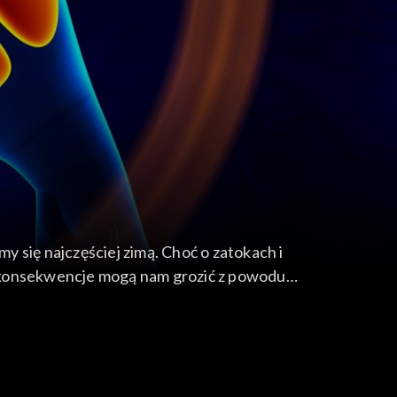
 się najczęściej zimą. Choć o zatokach i
e konsekwencje mogą nam grozić z powodu
oże powodować groźne niedotlenienie organizmu.