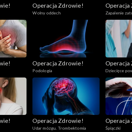
wie!
Operacja Zdrowie!
Operacja
Wolny oddech
Zapalenie zat
wie!
Operacja Zdrowie!
Operacja
Podologia
Dziecięce po
(PIMS)
wie!
Operacja Zdrowie!
Operacja
Udar mózgu. Trombektomia
Śpiączki