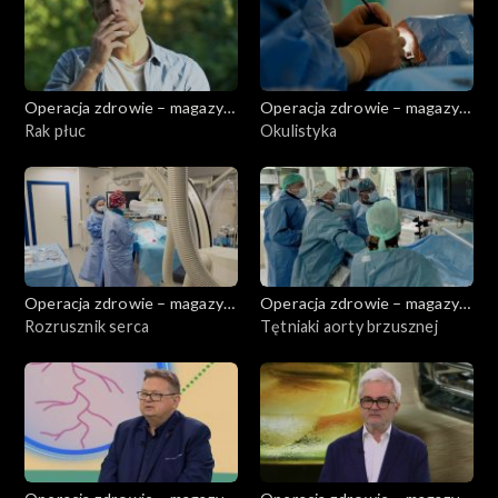
Operacja zdrowie – magazyn
Operacja zdrowie – magazyn
medyczny
Rak płuc
medyczny
Okulistyka
Operacja zdrowie – magazyn
Operacja zdrowie – magazyn
medyczny
Rozrusznik serca
medyczny
Tętniaki aorty brzusznej