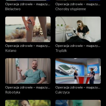
Operacja zdrowie – magazyn
Operacja zdrowie – magazyn
medyczny
Bielactwo
medyczny
Choroby otępienne
Operacja zdrowie – magazyn
Operacja zdrowie – magazyn
medyczny
Kolano
medyczny
Trądzik
Operacja zdrowie – magazyn
Operacja zdrowie – magazyn
medyczny
Robotyka
medyczny
Cukrzyca