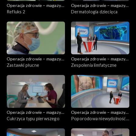
Operacja zdrowie – magazyn
Operacja zdrowie – magazyn
medyczny
Refluks 2
medyczny
Dermatologia dziecięca
Operacja zdrowie – magazyn
Operacja zdrowie – magazyn
medyczny
Zastawki płucne
medyczny
Zespolenia limfatyczne
Operacja zdrowie – magazyn
Operacja zdrowie – magazyn
medyczny
Cukrzyca typu pierwszego
medyczny
Poporodowa niewydolność
przedniej ściany brzucha