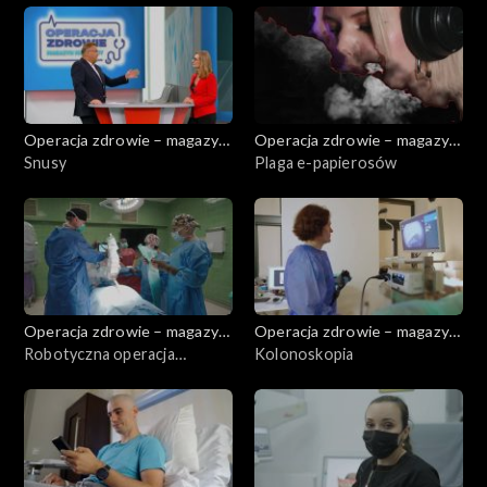
Operacja zdrowie – magazyn
Operacja zdrowie – magazyn
medyczny
Snusy
medyczny
Plaga e-papierosów
Operacja zdrowie – magazyn
Operacja zdrowie – magazyn
medyczny
Robotyczna operacja
medyczny
Kolonoskopia
kręgosłupa