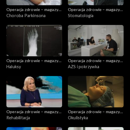
Operacja zdrowie – magazyn
Operacja zdrowie – magazyn
medyczny
Choroba Parkinsona
medyczny
Stomatologia
Operacja zdrowie – magazyn
Operacja zdrowie – magazyn
medyczny
Haluksy
medyczny
AZS i pokrzywka
Operacja zdrowie – magazyn
Operacja zdrowie – magazyn
medyczny
Rehabilitacja
medyczny
Okulistyka