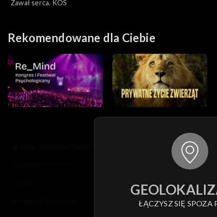
medyczny
Zawał serca. KOS
Rekomendowane dla Ciebie
© 2026 Telewizja Polska S.A. w likwidacji
regulamin serwisu
cennik
GEOLOKALIZ
polityka prywatności
ŁĄCZYSZ SIĘ SPOZA 