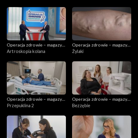
Operacja zdrowie – magazyn
Operacja zdrowie – magazyn
medyczny
Artroskopia kolana
medyczny
Żylaki
Operacja zdrowie – magazyn
Operacja zdrowie – magazyn
medyczny
Przepuklina 2
medyczny
Bezzębie