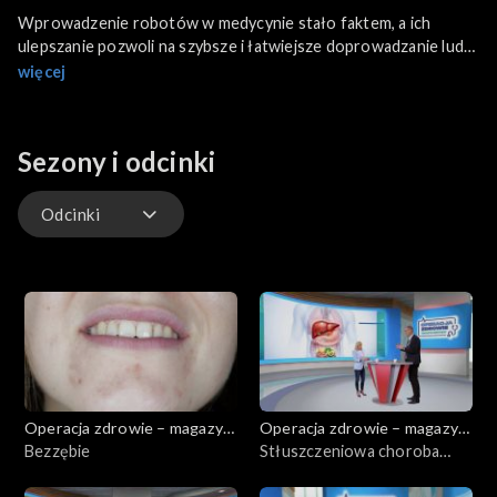
Wprowadzenie robotów w medycynie stało faktem, a ich
ulepszanie pozwoli na szybsze i łatwiejsze doprowadzanie ludzi
do zdrowia. Precyzja robotów chirurgicznych, ale przede
więcej
wszystkim doświadczenie chirurgów pozwalają na coraz to
lepsze i mniej inwazyjne przeprowadzanie operacji, dzięki czemu
chorzy szybciej i łatwiej wracają do sprawności, a czas ich
Sezony i odcinki
rekonwalescencji jest krótszy.
Odcinki
Odcinki
Operacja zdrowie – magazyn
Operacja zdrowie – magazyn
medyczny
Bezzębie
medyczny
Stłuszczeniowa choroba
wątroby