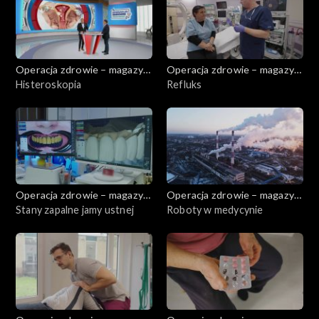
Operacja zdrowie – magazyn
Operacja zdrowie – magazyn
medyczny
Histeroskopia
medyczny
Refluks
Operacja zdrowie – magazyn
Operacja zdrowie – magazyn
medyczny
Stany zapalne jamy ustnej
medyczny
Roboty w medycynie