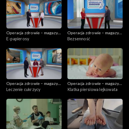
Operacja zdrowie – magazyn
Operacja zdrowie – magazyn
medyczny
E-papierosy
medyczny
Bezsenność
Operacja zdrowie – magazyn
Operacja zdrowie – magazyn
medyczny
Leczenie cukrzycy
medyczny
Klatka piersiowa lejkowata