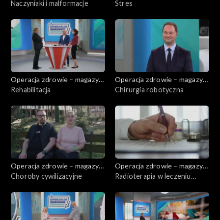
medyczny
Naczyniaki i malformacje
medyczny
Stres
Operacja zdrowie – magazyn
Operacja zdrowie – magazyn
medyczny
Rehabilitacja
medyczny
Chirurgia robotyczna
Operacja zdrowie – magazyn
Operacja zdrowie – magazyn
medyczny
Choroby cywilizacyjne
medyczny
Radioterapia w leczeniu
chorób skóry