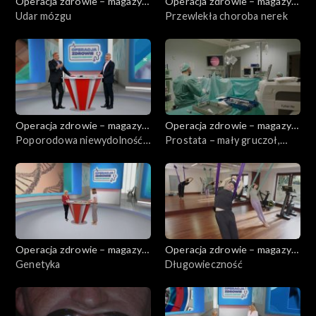
Operacja zdrowie – magazyn
Operacja zdrowie – magazyn
medyczny
Udar mózgu
medyczny
Przewlekła choroba nerek
Operacja zdrowie – magazyn
Operacja zdrowie – magazyn
medyczny
Poporodowa niewydolność
medyczny
Prostata – mały gruczoł,
przedniej ściany brzucha
czasami duży problem
Operacja zdrowie – magazyn
Operacja zdrowie – magazyn
medyczny
Genetyka
medyczny
Długowieczność