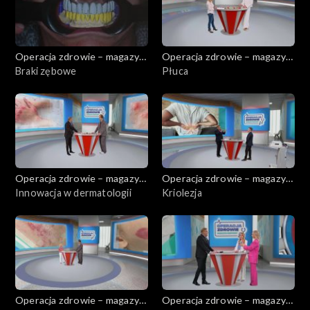
Operacja zdrowie – magazyn
Operacja zdrowie – magazyn
medyczny
Braki zębowe
medyczny
Płuca
Operacja zdrowie – magazyn
Operacja zdrowie – magazyn
medyczny
Innowacja w dermatologii
medyczny
Kriolezja
Operacja zdrowie – magazyn
Operacja zdrowie – magazyn