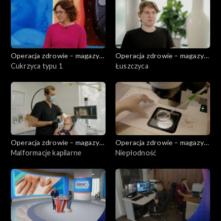
Operacja zdrowie – magazyn
Operacja zdrowie – magazyn
medyczny
Cukrzyca typu 1
medyczny
Łuszczyca
Operacja zdrowie – magazyn
Operacja zdrowie – magazyn
medyczny
Malformacje kapilarne
medyczny
Niepłodność