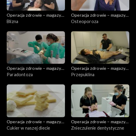
Operacja zdrowie – magazyn
Operacja zdrowie – magazyn
medyczny
Blizna
medyczny
Osteoporoza
Operacja zdrowie – magazyn
Operacja zdrowie – magazyn
medyczny
Paradontoza
medyczny
Przepuklina
Operacja zdrowie – magazyn
Operacja zdrowie – magazyn
medyczny
Cukier w naszej diecie
medyczny
Znieczulenie dentystyczne