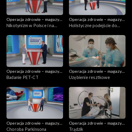
Operacja zdrowie – magazyn
Operacja zdrowie – magazyn
medyczny
Nikotynizm w Polsce i na
medyczny
Holistyczne podejście do
świecie
zdrowia
Operacja zdrowie – magazyn
Operacja zdrowie – magazyn
medyczny
Badanie PET-CT
medyczny
Uzębienie resztkowe
Operacja zdrowie – magazyn
Operacja zdrowie – magazyn
medyczny
Choroba Parkinsona
medyczny
Trądzik