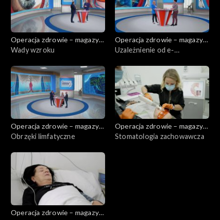
Operacja zdrowie – magazyn
Operacja zdrowie – magazyn
medyczny
Wady wzroku
medyczny
Uzależnienie od e-
papierosów.
Operacja zdrowie – magazyn
Operacja zdrowie – magazyn
medyczny
Obrzęki limfatyczne
medyczny
Stomatologia zachowawcza
Operacja zdrowie – magazyn