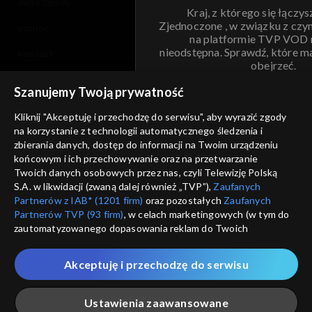
moje zgody
Kraj, z którego się łączys
Zjednoczone , w związku z czy
pomoc
na platformie TVP VOD
nieodstępna. Sprawdź, które m
kontakt
obejrzeć.
voucher
Szanujemy Twoją prywatność
Nie pokazuj pon
dostępność
Kliknij "Akceptuję i przechodzę do serwisu", aby wyrazić zgody
na korzystanie z technologii automatycznego śledzenia i
informacje o dostawcy usług
ANULUJ
SP
zbierania danych, dostęp do informacji na Twoim urządzeniu
końcowym i ich przechowywanie oraz na przetwarzanie
Twoich danych osobowych przez nas, czyli Telewizję Polską
S.A. w likwidacji (zwaną dalej również „TVP”),
Zaufanych
Partnerów z IAB* (1201 firm)
oraz pozostałych
Zaufanych
Partnerów TVP (93 firm)
, w celach marketingowych (w tym do
zautomatyzowanego dopasowania reklam do Twoich
zainteresowań i mierzenia ich skuteczności) i pozostałych,
które wskazujemy poniżej, a także zgody na udostępnianie
Akceptuję i przechodzę do serwisu
przez nas identyfikatora PPID do Google.
Twoje dane osobowe zbierane podczas odwiedzania przez
Ustawienia zaawansowane
Ciebie naszych
poszczególnych serwisów
zwanych dalej