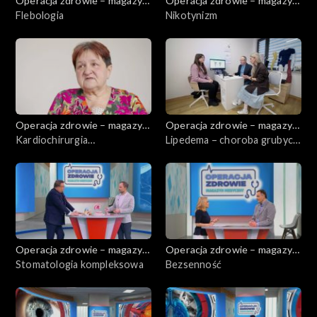
Operacja zdrowie – magazyn
Operacja zdrowie – magazyn
medyczny
Flebologia
medyczny
Nikotynizm
Operacja zdrowie – magazyn
Operacja zdrowie – magazyn
medyczny
Kardiochirurgia
medyczny
Lipedema – choroba grubych
małoinwazyjna
nóg
Operacja zdrowie – magazyn
Operacja zdrowie – magazyn
medyczny
Stomatologia kompleksowa
medyczny
Bezsenność