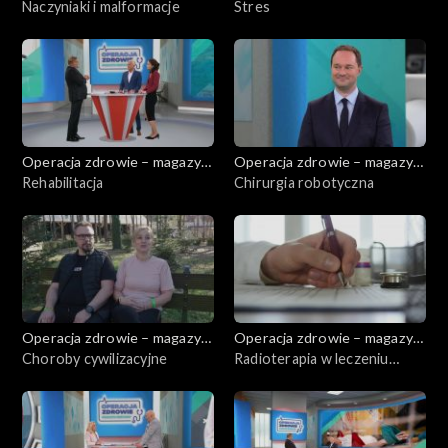
medyczny
Naczyniaki i malformacje
medyczny
Stres
Operacja zdrowie – magazyn
Operacja zdrowie – magazyn
medyczny
Rehabilitacja
medyczny
Chirurgia robotyczna
Operacja zdrowie – magazyn
Operacja zdrowie – magazyn
medyczny
Choroby cywilizacyjne
medyczny
Radioterapia w leczeniu
chorób skóry