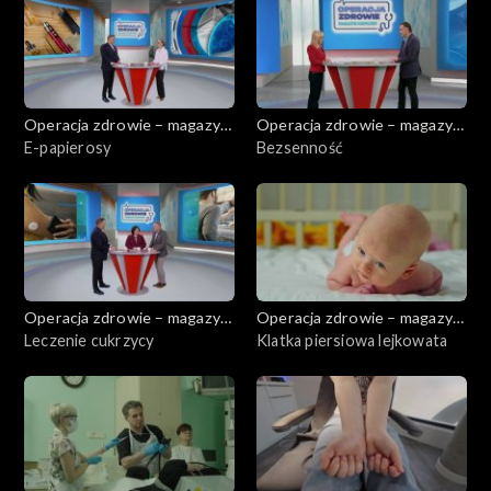
Operacja zdrowie – magazyn
Operacja zdrowie – magazyn
medyczny
E-papierosy
medyczny
Bezsenność
Operacja zdrowie – magazyn
Operacja zdrowie – magazyn
medyczny
Leczenie cukrzycy
medyczny
Klatka piersiowa lejkowata