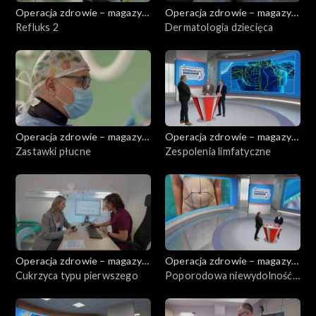
Operacja zdrowie – magazyn
Operacja zdrowie – magazyn
medyczny
Refluks 2
medyczny
Dermatologia dziecięca
Operacja zdrowie – magazyn
Operacja zdrowie – magazyn
medyczny
Zastawki płucne
medyczny
Zespolenia limfatyczne
Operacja zdrowie – magazyn
Operacja zdrowie – magazyn
medyczny
Cukrzyca typu pierwszego
medyczny
Poporodowa niewydolność
przedniej ściany brzucha