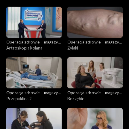
Operacja zdrowie – magazyn
Operacja zdrowie – magazyn
medyczny
Artroskopia kolana
medyczny
Żylaki
Operacja zdrowie – magazyn
Operacja zdrowie – magazyn
medyczny
Przepuklina 2
medyczny
Bezzębie