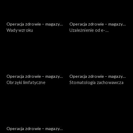
Operacja zdrowie – magazyn
Operacja zdrowie – magazyn
medyczny
Wady wzroku
medyczny
Uzależnienie od e-
papierosów.
Operacja zdrowie – magazyn
Operacja zdrowie – magazyn
medyczny
Obrzęki limfatyczne
medyczny
Stomatologia zachowawcza
Operacja zdrowie – magazyn