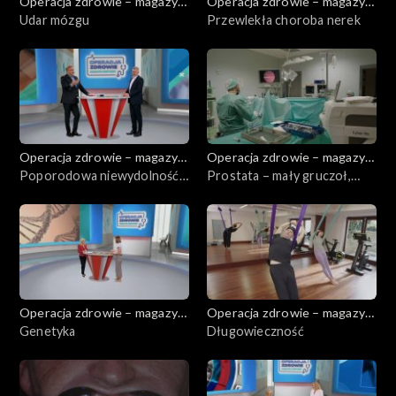
Operacja zdrowie – magazyn
Operacja zdrowie – magazyn
medyczny
Udar mózgu
medyczny
Przewlekła choroba nerek
Operacja zdrowie – magazyn
Operacja zdrowie – magazyn
medyczny
Poporodowa niewydolność
medyczny
Prostata – mały gruczoł,
przedniej ściany brzucha
czasami duży problem
Operacja zdrowie – magazyn
Operacja zdrowie – magazyn
medyczny
Genetyka
medyczny
Długowieczność