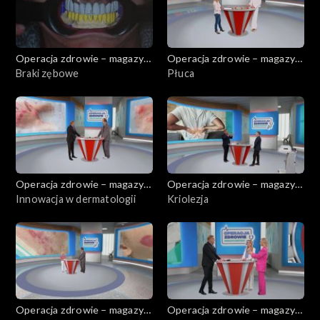
Operacja zdrowie – magazyn
Operacja zdrowie – magazyn
medyczny
Braki zębowe
medyczny
Płuca
Operacja zdrowie – magazyn
Operacja zdrowie – magazyn
medyczny
Innowacja w dermatologii
medyczny
Kriolezja
Operacja zdrowie – magazyn
Operacja zdrowie – magazyn