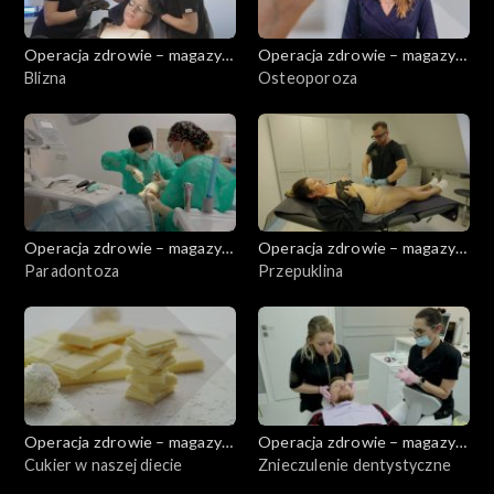
Operacja zdrowie – magazyn
Operacja zdrowie – magazyn
medyczny
Blizna
medyczny
Osteoporoza
Operacja zdrowie – magazyn
Operacja zdrowie – magazyn
medyczny
Paradontoza
medyczny
Przepuklina
Operacja zdrowie – magazyn
Operacja zdrowie – magazyn
medyczny
Cukier w naszej diecie
medyczny
Znieczulenie dentystyczne