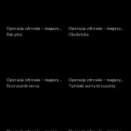
Operacja zdrowie – magazyn
Operacja zdrowie – magazyn
medyczny
Rak płuc
medyczny
Okulistyka
Operacja zdrowie – magazyn
Operacja zdrowie – magazyn
medyczny
Rozrusznik serca
medyczny
Tętniaki aorty brzusznej