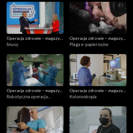
Operacja zdrowie – magazyn
Operacja zdrowie – magazyn
medyczny
Snusy
medyczny
Plaga e-papierosów
Operacja zdrowie – magazyn
Operacja zdrowie – magazyn
medyczny
Robotyczna operacja
medyczny
Kolonoskopia
kręgosłupa