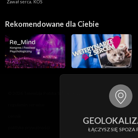
medyczny
Zawał serca. KOS
Rekomendowane dla Ciebie
© 2026 Telewizja Polska S.A. w likwidacji
regulamin serwisu
cennik
GEOLOKALIZ
polityka prywatności
ŁĄCZYSZ SIĘ SPOZA 