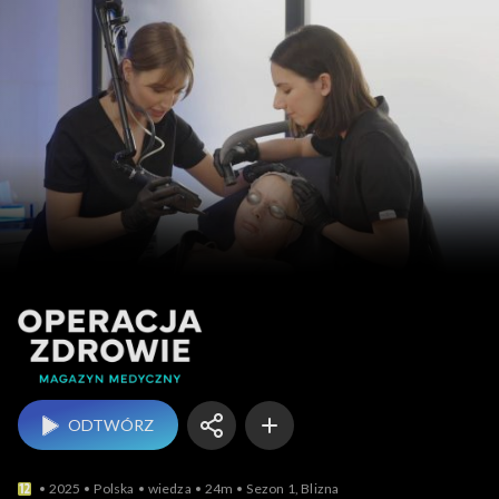
Operacja
ODTWÓRZ
2025
Polska
wiedza
24m
Sezon 1, Blizna