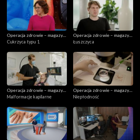
Operacja zdrowie – magazyn
Operacja zdrowie – magazyn
medyczny
Cukrzyca typu 1
medyczny
Łuszczyca
Operacja zdrowie – magazyn
Operacja zdrowie – magazyn
medyczny
Malformacje kapilarne
medyczny
Niepłodność