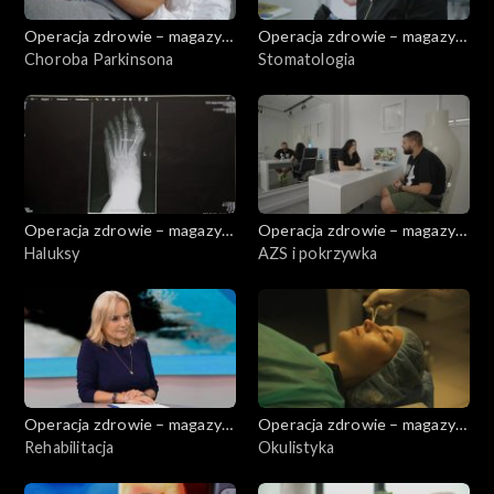
Operacja zdrowie – magazyn
Operacja zdrowie – magazyn
medyczny
Choroba Parkinsona
medyczny
Stomatologia
Operacja zdrowie – magazyn
Operacja zdrowie – magazyn
medyczny
Haluksy
medyczny
AZS i pokrzywka
Operacja zdrowie – magazyn
Operacja zdrowie – magazyn
medyczny
Rehabilitacja
medyczny
Okulistyka