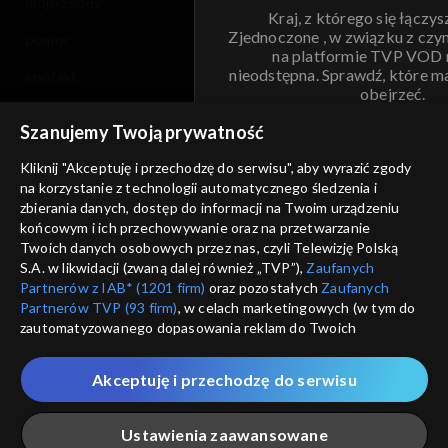
moje zgody
Kraj, z którego się łączys
Zjednoczone , w związku z czy
pomoc
na platformie TVP VOD
nieodstępna. Sprawdź, które m
kontakt
obejrzeć.
voucher
Szanujemy Twoją prywatność
Nie pokazuj pon
dostępność
Kliknij "Akceptuję i przechodzę do serwisu", aby wyrazić zgody
na korzystanie z technologii automatycznego śledzenia i
informacje o dostawcy usług
ANULUJ
SP
zbierania danych, dostęp do informacji na Twoim urządzeniu
końcowym i ich przechowywanie oraz na przetwarzanie
Twoich danych osobowych przez nas, czyli Telewizję Polską
S.A. w likwidacji (zwaną dalej również „TVP”),
Zaufanych
Partnerów z IAB* (1201 firm)
oraz pozostałych
Zaufanych
Partnerów TVP (93 firm)
, w celach marketingowych (w tym do
zautomatyzowanego dopasowania reklam do Twoich
zainteresowań i mierzenia ich skuteczności) i pozostałych,
które wskazujemy poniżej, a także zgody na udostępnianie
Akceptuję i przechodzę do serwisu
przez nas identyfikatora PPID do Google.
Twoje dane osobowe zbierane podczas odwiedzania przez
Ustawienia zaawansowane
Ciebie naszych
poszczególnych serwisów
zwanych dalej