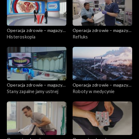
Operacja zdrowie – magazyn
Operacja zdrowie – magazyn
medyczny
Histeroskopia
medyczny
Refluks
Operacja zdrowie – magazyn
Operacja zdrowie – magazyn
medyczny
Stany zapalne jamy ustnej
medyczny
Roboty w medycynie