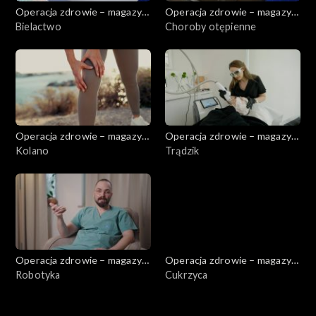
Operacja zdrowie – magazyn
Operacja zdrowie – magazyn
medyczny
Bielactwo
medyczny
Choroby otępienne
Operacja zdrowie – magazyn
Operacja zdrowie – magazyn
medyczny
Kolano
medyczny
Trądzik
Operacja zdrowie – magazyn
Operacja zdrowie – magazyn
medyczny
Robotyka
medyczny
Cukrzyca