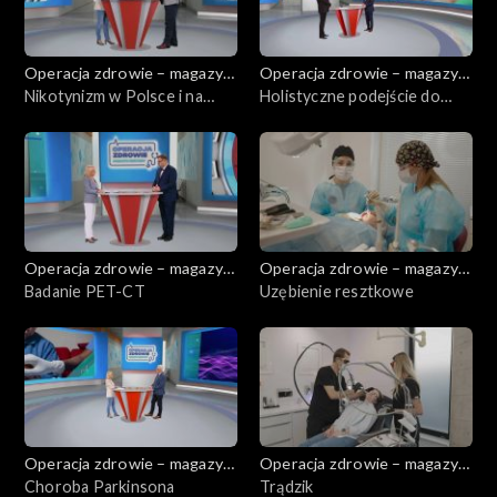
Operacja zdrowie – magazyn
Operacja zdrowie – magazyn
medyczny
Nikotynizm w Polsce i na
medyczny
Holistyczne podejście do
świecie
zdrowia
Operacja zdrowie – magazyn
Operacja zdrowie – magazyn
medyczny
Badanie PET-CT
medyczny
Uzębienie resztkowe
Operacja zdrowie – magazyn
Operacja zdrowie – magazyn
medyczny
Choroba Parkinsona
medyczny
Trądzik