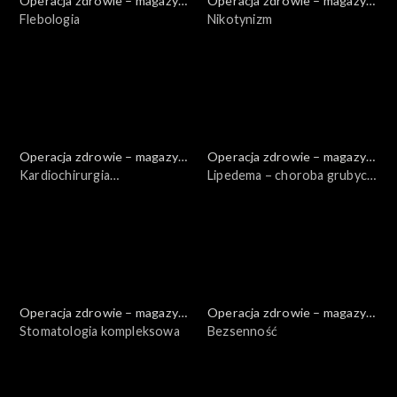
Operacja zdrowie – magazyn
Operacja zdrowie – magazyn
medyczny
Flebologia
medyczny
Nikotynizm
Operacja zdrowie – magazyn
Operacja zdrowie – magazyn
medyczny
Kardiochirurgia
medyczny
Lipedema – choroba grubych
małoinwazyjna
nóg
Operacja zdrowie – magazyn
Operacja zdrowie – magazyn
medyczny
Stomatologia kompleksowa
medyczny
Bezsenność