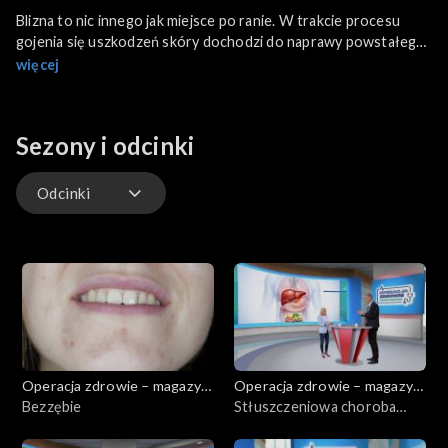
Blizna to nic innego jak miejsce po ranie. W trakcie procesu
gojenia się uszkodzeń skóry dochodzi do naprawy powstałego
ubytku, którego efektem jest właśnie blizna. Jednym z
więcej
poważniejszych uszkodzeń skóry skutkujących rozległymi
bliznami jest poparzenie. O nowoczesnych metodach leczenia i
niwelowania blizn pooparzeniowych, ale także blizn po
Sezony i odcinki
trądzikowych, które dla wielu osób mogą stanowić ogromny
problem, opowiedzą specjaliści Kliniki Ambroziak Dermatologia
dr Aleksandra Rosiak-Buller oraz dr Julia Sieczych.
Odcinki
Odcinki
Operacja zdrowie – magazyn
Operacja zdrowie – magazyn
medyczny
Bezzębie
medyczny
Stłuszczeniowa choroba
wątroby