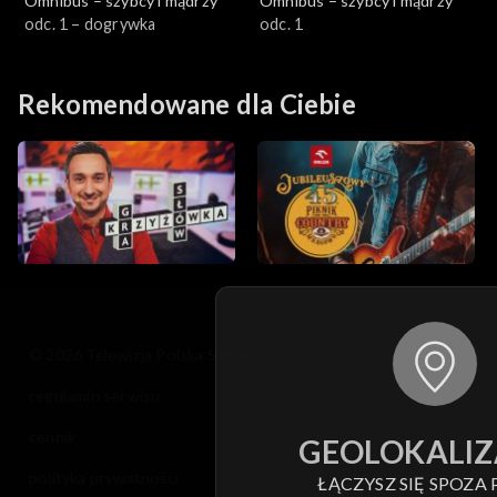
Omnibus – szybcy i mądrzy
Omnibus – szybcy i mądrzy
odc. 1 – dogrywka
odc. 1
Rekomendowane dla Ciebie
© 2026 Telewizja Polska S.A. w likwidacji
regulamin serwisu
cennik
GEOLOKALIZ
polityka prywatności
ŁĄCZYSZ SIĘ SPOZA 