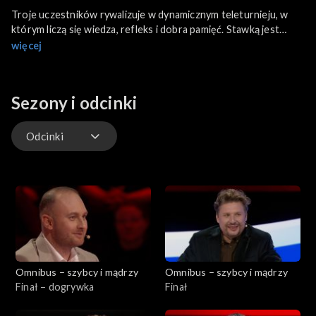
Troje uczestników rywalizuje w dynamicznym teleturnieju, w
którym liczą się wiedza, refleks i dobra pamięć. Stawką jest
awans do kolejnego odcinka i walka o tytuł Omnibusa.
więcej
Sezony i odcinki
Odcinki
Odcinki
Omnibus – szybcy i mądrzy
Omnibus – szybcy i mądrzy
Finał – dogrywka
Finał