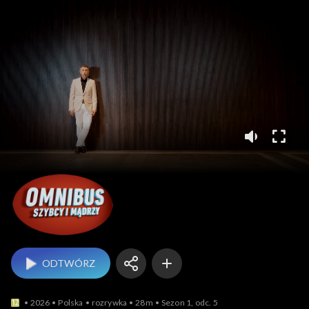
Omnibus – szybcy i m
ODTWÓRZ
2026
Polska
rozrywka
28m
Sezon 1, odc. 5