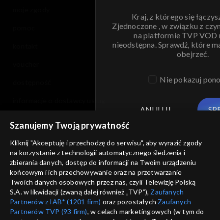
moje zgody
Kraj, z którego się łączys
Zjednoczone , w związku z czy
pomoc
na platformie TVP VOD
nieodstępna. Sprawdź, które m
kontakt
obejrzeć.
voucher
Nie pokazuj pon
dostępność
informacje o dostawcy usług
ANULUJ
SP
Szanujemy Twoją prywatność
Kliknij "Akceptuję i przechodzę do serwisu", aby wyrazić zgody
na korzystanie z technologii automatycznego śledzenia i
zbierania danych, dostęp do informacji na Twoim urządzeniu
końcowym i ich przechowywanie oraz na przetwarzanie
Twoich danych osobowych przez nas, czyli Telewizję Polską
S.A. w likwidacji (zwaną dalej również „TVP”),
Zaufanych
Partnerów z IAB* (1201 firm)
oraz pozostałych
Zaufanych
Partnerów TVP (93 firm)
, w celach marketingowych (w tym do