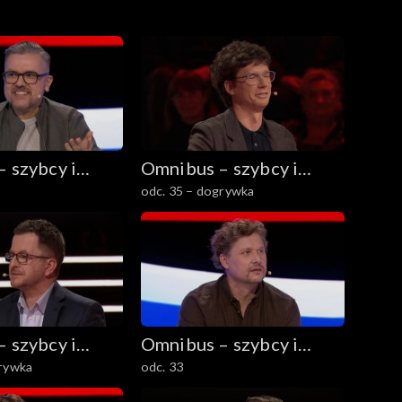
 szybcy i
Omnibus – szybcy i
odc. 35 – dogrywka
mądrzy
 szybcy i
Omnibus – szybcy i
grywka
odc. 33
mądrzy