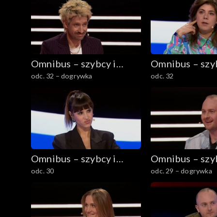
Omnibus – szybcy i
Omnibus – szyb
odc. 32 – dogrywka
odc. 32
mądrzy
mądrzy
Omnibus – szybcy i
Omnibus – szyb
odc. 30
odc. 29 – dogrywka
mądrzy
mądrzy