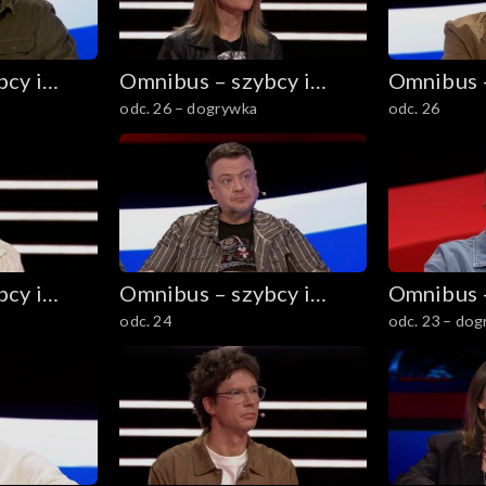
cy i
Omnibus – szybcy i
Omnibus –
odc. 26 – dogrywka
odc. 26
mądrzy
mądrzy
cy i
Omnibus – szybcy i
Omnibus –
odc. 24
odc. 23 – do
mądrzy
mądrzy