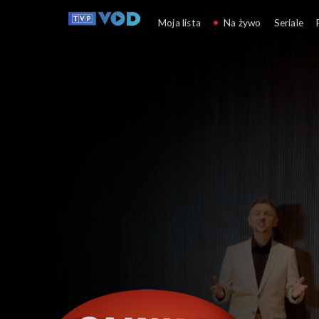
Omnibus – szybcy i m
Moja lista
Na żywo
Seriale