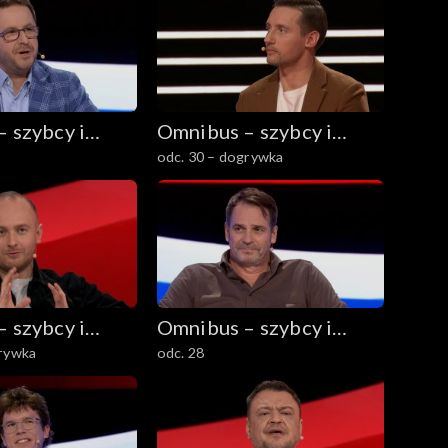
 szybcy i
Omnibus – szybcy i
odc. 30 – dogrywka
mądrzy
 szybcy i
Omnibus – szybcy i
grywka
odc. 28
mądrzy