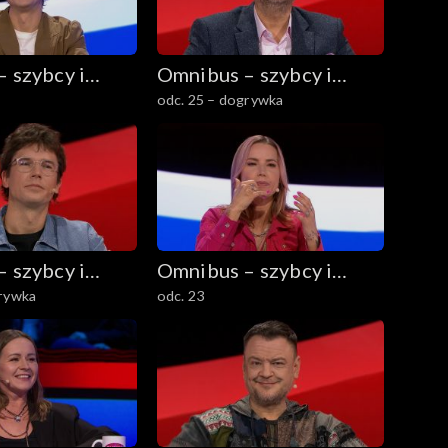
 szybcy i
Omnibus – szybcy i
odc. 25 – dogrywka
mądrzy
 szybcy i
Omnibus – szybcy i
grywka
odc. 23
mądrzy