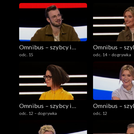
Omnibus – szybcy i
Omnibus – szyb
odc. 15
odc. 14 – dogrywka
mądrzy
mądrzy
Omnibus – szybcy i
Omnibus – szyb
odc. 12 – dogrywka
odc. 12
mądrzy
mądrzy