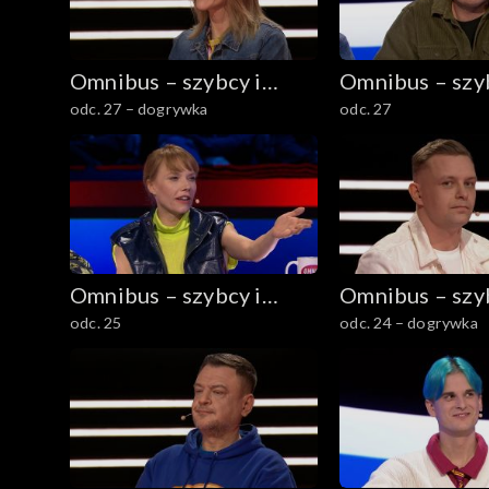
Omnibus – szybcy i
Omnibus – szyb
odc. 27 – dogrywka
odc. 27
mądrzy
mądrzy
Omnibus – szybcy i
Omnibus – szyb
odc. 25
odc. 24 – dogrywka
mądrzy
mądrzy