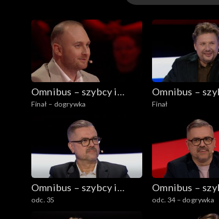
Odcinki
Omnibus – szybcy i
Omnibus – szyb
Finał – dogrywka
Finał
mądrzy
mądrzy
Omnibus – szybcy i
Omnibus – szyb
odc. 35
odc. 34 – dogrywka
mądrzy
mądrzy