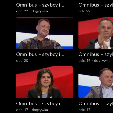
Omnibus – szybcy i
Omnibus – szyb
odc. 22 – dogrywka
odc. 22
mądrzy
mądrzy
Omnibus – szybcy i
Omnibus – szyb
odc. 20
odc. 19 – dogrywka
mądrzy
mądrzy
Omnibus – szybcy i
Omnibus – szyb
odc. 17 – dogrywka
odc. 17
mądrzy
mądrzy