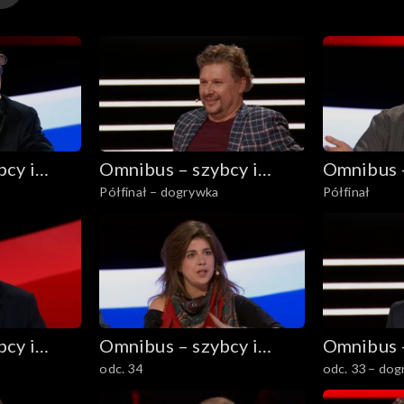
cy i
Omnibus – szybcy i
Omnibus –
Półfinał – dogrywka
Półfinał
mądrzy
mądrzy
cy i
Omnibus – szybcy i
Omnibus –
odc. 34
odc. 33 – do
mądrzy
mądrzy