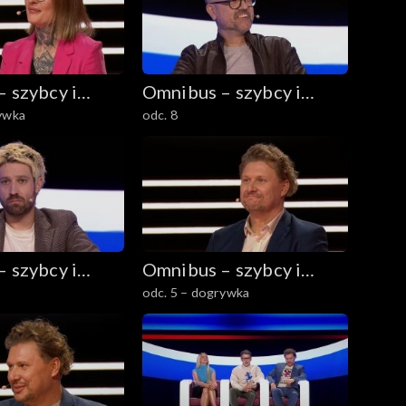
 szybcy i
Omnibus – szybcy i
rywka
odc. 8
mądrzy
 szybcy i
Omnibus – szybcy i
odc. 5 – dogrywka
mądrzy