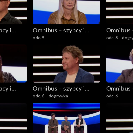
cy i
Omnibus – szybcy i
Omnibus –
odc. 9
odc. 8 – dog
mądrzy
mądrzy
cy i
Omnibus – szybcy i
Omnibus –
odc. 6 – dogrywka
odc. 6
mądrzy
mądrzy