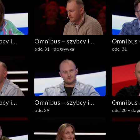
cy i
Omnibus – szybcy i
Omnibus –
odc. 31 – dogrywka
odc. 31
mądrzy
mądrzy
cy i
Omnibus – szybcy i
Omnibus –
odc. 29
odc. 28 – do
mądrzy
mądrzy