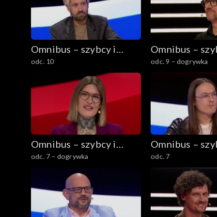
Omnibus – szybcy i
Omnibus – szyb
odc. 10
odc. 9 – dogrywka
mądrzy
mądrzy
Omnibus – szybcy i
Omnibus – szyb
odc. 7 – dogrywka
odc. 7
mądrzy
mądrzy