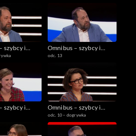
 szybcy i
Omnibus – szybcy i
grywka
odc. 13
mądrzy
 szybcy i
Omnibus – szybcy i
odc. 10 – dogrywka
mądrzy