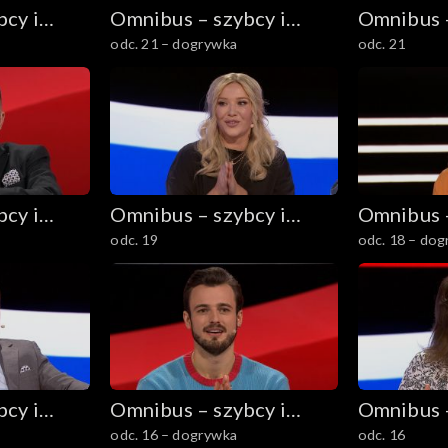
cy i
Omnibus – szybcy i
Omnibus –
odc. 21 – dogrywka
odc. 21
mądrzy
mądrzy
cy i
Omnibus – szybcy i
Omnibus –
odc. 19
odc. 18 – do
mądrzy
mądrzy
cy i
Omnibus – szybcy i
Omnibus –
odc. 16 – dogrywka
odc. 16
mądrzy
mądrzy