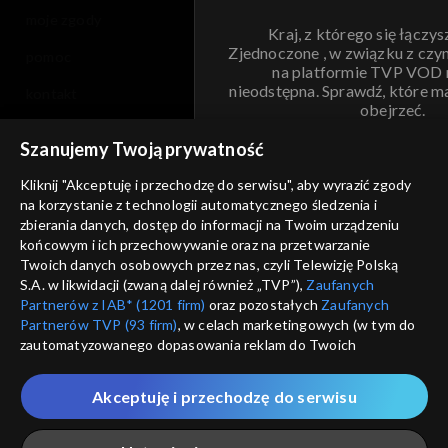
moje zgody
Kraj, z którego się łączys
Zjednoczone , w związku z czy
pomoc
na platformie TVP VOD
nieodstępna. Sprawdź, które m
kontakt
obejrzeć.
voucher
Szanujemy Twoją prywatność
Nie pokazuj pon
dostępność
Kliknij "Akceptuję i przechodzę do serwisu", aby wyrazić zgody
informacje o dostawcy usług
na korzystanie z technologii automatycznego śledzenia i
ANULUJ
SP
zbierania danych, dostęp do informacji na Twoim urządzeniu
końcowym i ich przechowywanie oraz na przetwarzanie
Twoich danych osobowych przez nas, czyli Telewizję Polską
S.A. w likwidacji (zwaną dalej również „TVP”),
Zaufanych
Partnerów z IAB* (1201 firm)
oraz pozostałych
Zaufanych
Partnerów TVP (93 firm)
, w celach marketingowych (w tym do
zautomatyzowanego dopasowania reklam do Twoich
zainteresowań i mierzenia ich skuteczności) i pozostałych,
które wskazujemy poniżej, a także zgody na udostępnianie
Akceptuję i przechodzę do serwisu
przez nas identyfikatora PPID do Google.
Twoje dane osobowe zbierane podczas odwiedzania przez