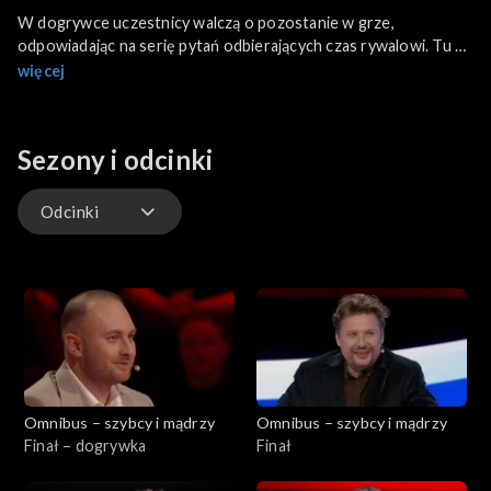
W dogrywce uczestnicy walczą o pozostanie w grze,
odpowiadając na serię pytań odbierających czas rywalowi. Tu o
zwycięstwie decydują szybkość reakcji, precyzja i stalowe
więcej
nerwy.
Sezony i odcinki
Odcinki
Odcinki
Omnibus – szybcy i mądrzy
Omnibus – szybcy i mądrzy
Finał – dogrywka
Finał