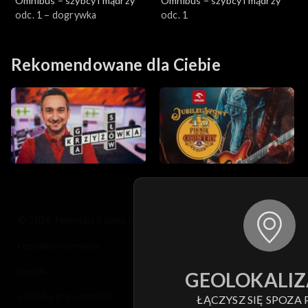
Omnibus – szybcy i mądrzy
Omnibus – szybcy i mądrzy
odc. 1 – dogrywka
odc. 1
Rekomendowane dla Ciebie
© 2026 Telewizja Polska S.A. w likwidacji
regulamin serwisu
cennik
GEOLOKALIZ
polityka prywatności
ŁĄCZYSZ SIĘ SPOZA 