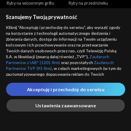
Ryby na wiosennym grillu
Ryby na przednówku
Szanujemy Twoją prywatność
Kliknij "Akceptuję i przechodzę do serwisu", aby wyrazić zgody
na korzystanie z technologii automatycznego śledzenia i
zbierania danych, dostęp do informacji na Twoim urządzeniu
końcowym i ich przechowywanie oraz na przetwarzanie
Okrasa łamie przepisy
Okrasa łamie przepisy
Twoich danych osobowych przez nas, czyli Telewizję Polską
Wszystko o tatarze
Na polskim transatlantyku
S.A. w likwidacji (zwaną dalej również „TVP”),
Zaufanych
Partnerów z IAB* (1201 firm)
oraz pozostałych
Zaufanych
Partnerów TVP (93 firm)
, w celach marketingowych (w tym do
zautomatyzowanego dopasowania reklam do Twoich
zainteresowań i mierzenia ich skuteczności) i pozostałych,
które wskazujemy poniżej, a także zgody na udostępnianie
Akceptuję i przechodzę do serwisu
przez nas identyfikatora PPID do Google.
Okrasa łamie przepisy
Okrasa łamie przepisy
Twoje dane osobowe zbierane podczas odwiedzania przez
Ustawienia zaawansowane
Ciasta z ognia
Golonka inaczej
Ciebie naszych
poszczególnych serwisów
zwanych dalej
„Portalem”, w tym informacje zapisywane za pomocą
technologii takich jak: pliki cookie, sygnalizatory WWW lub
innych podobnych technologii umożliwiających świadczenie
Główna
Szukaj
Moja lista
Na żywo
Więcej
dopasowanych i bezpiecznych usług, personalizację treści