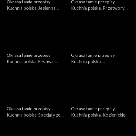
Okrasa łamie przepisy
Okrasa łamie przepisy
Kuchnia polska. Jesienna
Kuchnia polska. Przetwory
dynia
ze śliwki węgierki
Okrasa łamie przepisy
Okrasa łamie przepisy
Kuchnia polska. Festiwal
Kuchnia polska.
ziemniaka
Niecodzienna kukurydza
Okrasa łamie przepisy
Okrasa łamie przepisy
Kuchnia polska. Specjały ze
Kuchnia polska. Kozienickie
Wzgórz Dylewskich
przysmaki