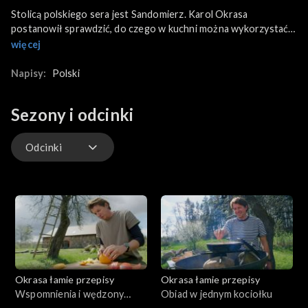
Stolicą polskiego sera jest Sandomierz. Karol Okrasa
postanowił sprawdzić, do czego w kuchni można wykorzystać
wspaniałe polskie sery dojrzewające.
więcej
Napisy:
Polski
Sezony i odcinki
Odcinki
Odcinki
Okrasa łamie przepisy
Okrasa łamie przepisy
Wspomnienia i wędzony
Obiad w jednym kociołku