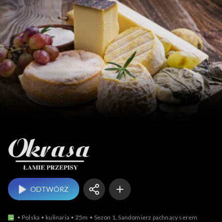
Okrasa łamie przepisy
ODTWÓRZ
Polska
kulinaria
25m
Sezon 1, Sandomierz pachnący serem