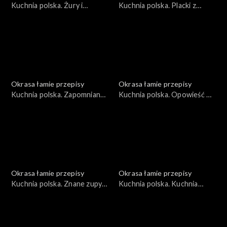
Kuchnia polska. Żury i
Kuchnia polska. Placki z
zakwasy
krzycy
Okrasa łamie przepisy
Okrasa łamie przepisy
Kuchnia polska. Zapomniany
Kuchnia polska. Opowieść o
lędźwian
naleśnikach
Okrasa łamie przepisy
Okrasa łamie przepisy
Kuchnia polska. Znane zupy
Kuchnia polska. Kuchnia
w wersji rybnej
płynąca maślanką