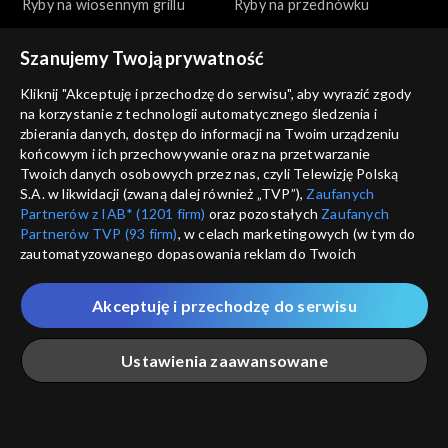
Ryby na wiosennym grillu
Ryby na przednówku
Szanujemy Twoją prywatność
Kliknij "Akceptuję i przechodzę do serwisu", aby wyrazić zgody
na korzystanie z technologii automatycznego śledzenia i
zbierania danych, dostęp do informacji na Twoim urządzeniu
końcowym i ich przechowywanie oraz na przetwarzanie
Okrasa łamie przepisy
Okrasa łamie przepisy
Twoich danych osobowych przez nas, czyli Telewizję Polską
Wszystko o tatarze
Na polskim transatlantyku
S.A. w likwidacji (zwaną dalej również „TVP”),
Zaufanych
Partnerów z IAB* (1201 firm)
oraz pozostałych
Zaufanych
Partnerów TVP (93 firm)
, w celach marketingowych (w tym do
zautomatyzowanego dopasowania reklam do Twoich
zainteresowań i mierzenia ich skuteczności) i pozostałych,
które wskazujemy poniżej, a także zgody na udostępnianie
Akceptuję i przechodzę do serwisu
przez nas identyfikatora PPID do Google.
Okrasa łamie przepisy
Okrasa łamie przepisy
Twoje dane osobowe zbierane podczas odwiedzania przez
Ciasta z ognia
Golonka inaczej
Ustawienia zaawansowane
Ciebie naszych
poszczególnych serwisów
zwanych dalej
„Portalem”, w tym informacje zapisywane za pomocą
technologii takich jak: pliki cookie, sygnalizatory WWW lub
innych podobnych technologii umożliwiających świadczenie
Główna
Szukaj
Moja lista
Na żywo
Więcej
dopasowanych i bezpiecznych usług, personalizację treści