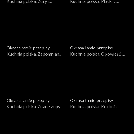
Kuchnia polska. Żury i
Kuchnia polska. Placki z
zakwasy
krzycy
Okrasa łamie przepisy
Okrasa łamie przepisy
Kuchnia polska. Zapomniany
Kuchnia polska. Opowieść o
lędźwian
naleśnikach
Okrasa łamie przepisy
Okrasa łamie przepisy
Kuchnia polska. Znane zupy
Kuchnia polska. Kuchnia
w wersji rybnej
płynąca maślanką