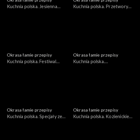
Kuchnia polska. Jesienna
Kuchnia polska. Przetwory
dynia
ze śliwki węgierki
Okrasa łamie przepisy
Okrasa łamie przepisy
Kuchnia polska. Festiwal
Kuchnia polska.
ziemniaka
Niecodzienna kukurydza
Okrasa łamie przepisy
Okrasa łamie przepisy
Kuchnia polska. Specjały ze
Kuchnia polska. Kozienickie
Wzgórz Dylewskich
przysmaki