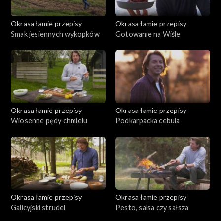
Okrasa łamie przepisy
Okrasa łamie przepisy
Smak jesiennych wykopków
Gotowanie na Wiśle
Okrasa łamie przepisy
Okrasa łamie przepisy
Wiosenne pędy chmielu
Podkarpacka cebula
Okrasa łamie przepisy
Okrasa łamie przepisy
Galicyjski strudel
Pesto, salsa czy sałsza