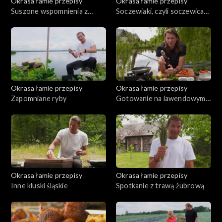
Okrasa łamie przepisy
Okrasa łamie przepisy
Suszone wspomnienia z
Soczewiaki, czyli soczewica
Borów Tucholskich
na talerzu
Okrasa łamie przepisy
Okrasa łamie przepisy
Zapomniane ryby
Gotowanie na lawendowym
wzgórzu
Okrasa łamie przepisy
Okrasa łamie przepisy
Inne kluski śląskie
Spotkanie z trawą żubrową