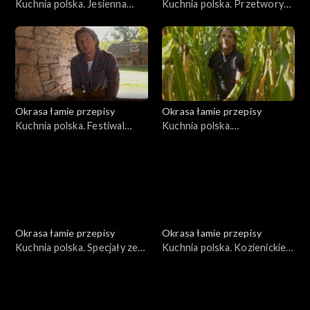
Kuchnia polska. Jesienna
Kuchnia polska. Przetwory
dynia
ze śliwki węgierki
Okrasa łamie przepisy
Okrasa łamie przepisy
Kuchnia polska. Festiwal
Kuchnia polska.
ziemniaka
Niecodzienna kukurydza
Okrasa łamie przepisy
Okrasa łamie przepisy
Kuchnia polska. Specjały ze
Kuchnia polska. Kozienickie
Wzgórz Dylewskich
przysmaki