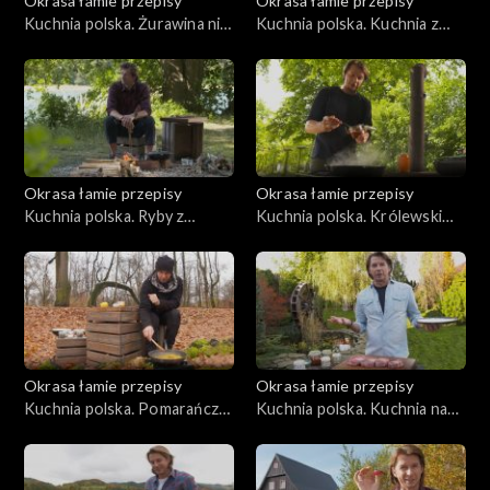
Okrasa łamie przepisy
Okrasa łamie przepisy
Kuchnia polska. Żurawina nie
Kuchnia polska. Kuchnia z
tylko dla głuszca
leśnych nasion
Okrasa łamie przepisy
Okrasa łamie przepisy
Kuchnia polska. Ryby z
Kuchnia polska. Królewski
jeziora Wdzydze
bażant
Okrasa łamie przepisy
Okrasa łamie przepisy
Kuchnia polska. Pomarańcze
Kuchnia polska. Kuchnia na
i mandarynki
kościach