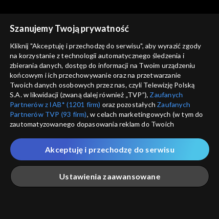
Szanujemy Twoją prywatność
Kliknij "Akceptuję i przechodzę do serwisu", aby wyrazić zgody
na korzystanie z technologii automatycznego śledzenia i
zbierania danych, dostęp do informacji na Twoim urządzeniu
Okrasa łamie przepisy
Okrasa łamie przepisy
końcowym i ich przechowywanie oraz na przetwarzanie
Wszystko o tatarze
Na polskim transatlantyku
Twoich danych osobowych przez nas, czyli Telewizję Polską
S.A. w likwidacji (zwaną dalej również „TVP”),
Zaufanych
Partnerów z IAB* (1201 firm)
oraz pozostałych
Zaufanych
Partnerów TVP (93 firm)
, w celach marketingowych (w tym do
zautomatyzowanego dopasowania reklam do Twoich
zainteresowań i mierzenia ich skuteczności) i pozostałych,
które wskazujemy poniżej, a także zgody na udostępnianie
Akceptuję i przechodzę do serwisu
przez nas identyfikatora PPID do Google.
Okrasa łamie przepisy
Okrasa łamie przepisy
Ciasta z ognia
Golonka inaczej
Twoje dane osobowe zbierane podczas odwiedzania przez
Ustawienia zaawansowane
Ciebie naszych
poszczególnych serwisów
zwanych dalej
„Portalem”, w tym informacje zapisywane za pomocą
technologii takich jak: pliki cookie, sygnalizatory WWW lub
innych podobnych technologii umożliwiających świadczenie
Główna
Szukaj
Moja lista
Na żywo
Więcej
dopasowanych i bezpiecznych usług, personalizację treści