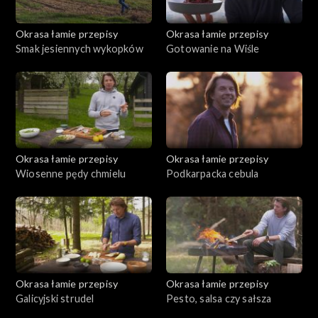
Okrasa łamie przepisy
Okrasa łamie przepisy
Smak jesiennych wykopków
Gotowanie na Wiśle
Okrasa łamie przepisy
Okrasa łamie przepisy
Wiosenne pędy chmielu
Podkarpacka cebula
Okrasa łamie przepisy
Okrasa łamie przepisy
Galicyjski strudel
Pesto, salsa czy sałsza