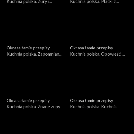
Kuchnia polska. Żury i
Kuchnia polska. Placki z
zakwasy
krzycy
Okrasa łamie przepisy
Okrasa łamie przepisy
Kuchnia polska. Zapomniany
Kuchnia polska. Opowieść o
lędźwian
naleśnikach
Okrasa łamie przepisy
Okrasa łamie przepisy
Kuchnia polska. Znane zupy
Kuchnia polska. Kuchnia
w wersji rybnej
płynąca maślanką