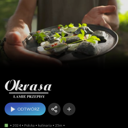
Okrasa łamie przepisy
ODTWÓRZ
2024
Polska
kulinaria
25m