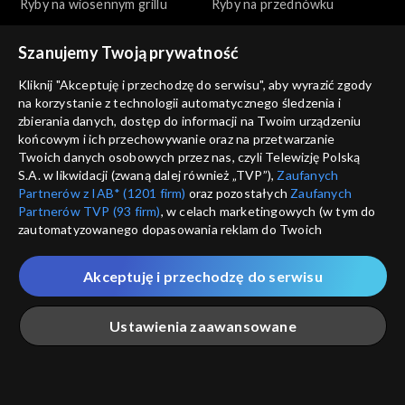
Ryby na wiosennym grillu
Ryby na przednówku
Szanujemy Twoją prywatność
Kliknij "Akceptuję i przechodzę do serwisu", aby wyrazić zgody
na korzystanie z technologii automatycznego śledzenia i
zbierania danych, dostęp do informacji na Twoim urządzeniu
końcowym i ich przechowywanie oraz na przetwarzanie
Okrasa łamie przepisy
Okrasa łamie przepisy
Twoich danych osobowych przez nas, czyli Telewizję Polską
Wszystko o tatarze
Na polskim transatlantyku
S.A. w likwidacji (zwaną dalej również „TVP”),
Zaufanych
Partnerów z IAB* (1201 firm)
oraz pozostałych
Zaufanych
Partnerów TVP (93 firm)
, w celach marketingowych (w tym do
zautomatyzowanego dopasowania reklam do Twoich
zainteresowań i mierzenia ich skuteczności) i pozostałych,
które wskazujemy poniżej, a także zgody na udostępnianie
Akceptuję i przechodzę do serwisu
przez nas identyfikatora PPID do Google.
Okrasa łamie przepisy
Okrasa łamie przepisy
Twoje dane osobowe zbierane podczas odwiedzania przez
Ciasta z ognia
Golonka inaczej
Ustawienia zaawansowane
Ciebie naszych
poszczególnych serwisów
zwanych dalej
„Portalem”, w tym informacje zapisywane za pomocą
technologii takich jak: pliki cookie, sygnalizatory WWW lub
innych podobnych technologii umożliwiających świadczenie
Główna
Szukaj
Moja lista
Na żywo
Więcej
dopasowanych i bezpiecznych usług, personalizację treści