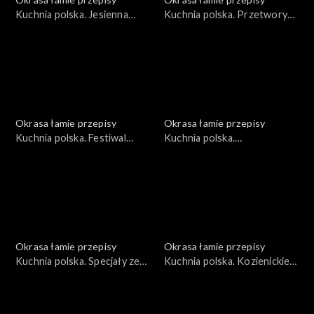
Kuchnia polska. Jesienna
Kuchnia polska. Przetwory
dynia
ze śliwki węgierki
Okrasa łamie przepisy
Okrasa łamie przepisy
Kuchnia polska. Festiwal
Kuchnia polska.
ziemniaka
Niecodzienna kukurydza
Okrasa łamie przepisy
Okrasa łamie przepisy
Kuchnia polska. Specjały ze
Kuchnia polska. Kozienickie
Wzgórz Dylewskich
przysmaki