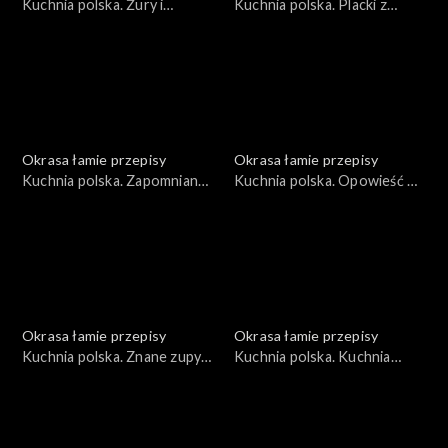
Kuchnia polska. Żury i
Kuchnia polska. Placki z
zakwasy
krzycy
Okrasa łamie przepisy
Okrasa łamie przepisy
Kuchnia polska. Zapomniany
Kuchnia polska. Opowieść o
lędźwian
naleśnikach
Okrasa łamie przepisy
Okrasa łamie przepisy
Kuchnia polska. Znane zupy
Kuchnia polska. Kuchnia
w wersji rybnej
płynąca maślanką