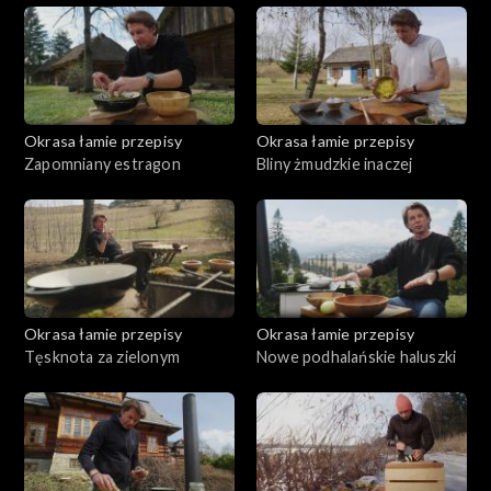
makaronu, kukurydzy i sera. A trzecią serniczki, czyli
kukurydziane racuszki z glazurowaną w maśle kukurydzą. Jak
będą wyglądać takie potrawy?
Okrasa łamie przepisy
Okrasa łamie przepisy
Zapomniany estragon
Bliny żmudzkie inaczej
Okrasa łamie przepisy
Okrasa łamie przepisy
Tęsknota za zielonym
Nowe podhalańskie haluszki