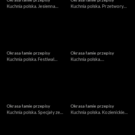
Kuchnia polska. Jesienna
Kuchnia polska. Przetwory
dynia
ze śliwki węgierki
Okrasa łamie przepisy
Okrasa łamie przepisy
Kuchnia polska. Festiwal
Kuchnia polska.
ziemniaka
Niecodzienna kukurydza
Okrasa łamie przepisy
Okrasa łamie przepisy
Kuchnia polska. Specjały ze
Kuchnia polska. Kozienickie
Wzgórz Dylewskich
przysmaki