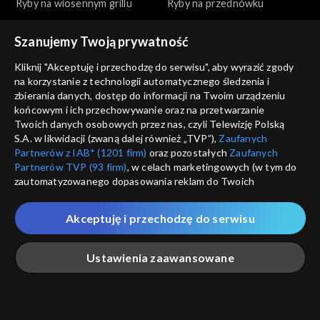
Ryby na wiosennym grillu
Ryby na przednówku
Szanujemy Twoją prywatność
Kliknij "Akceptuję i przechodzę do serwisu", aby wyrazić zgody
na korzystanie z technologii automatycznego śledzenia i
zbierania danych, dostęp do informacji na Twoim urządzeniu
końcowym i ich przechowywanie oraz na przetwarzanie
Okrasa łamie przepisy
Okrasa łamie przepisy
Twoich danych osobowych przez nas, czyli Telewizję Polską
Wszystko o tatarze
Na polskim transatlantyku
S.A. w likwidacji (zwaną dalej również „TVP”),
Zaufanych
Partnerów z IAB* (1201 firm)
oraz pozostałych
Zaufanych
Partnerów TVP (93 firm)
, w celach marketingowych (w tym do
zautomatyzowanego dopasowania reklam do Twoich
zainteresowań i mierzenia ich skuteczności) i pozostałych,
które wskazujemy poniżej, a także zgody na udostępnianie
Akceptuję i przechodzę do serwisu
przez nas identyfikatora PPID do Google.
Okrasa łamie przepisy
Okrasa łamie przepisy
Twoje dane osobowe zbierane podczas odwiedzania przez
Ciasta z ognia
Golonka inaczej
Ustawienia zaawansowane
Ciebie naszych
poszczególnych serwisów
zwanych dalej
„Portalem”, w tym informacje zapisywane za pomocą
technologii takich jak: pliki cookie, sygnalizatory WWW lub
innych podobnych technologii umożliwiających świadczenie
Główna
Szukaj
Moja lista
Na żywo
Więcej
dopasowanych i bezpiecznych usług, personalizację treści