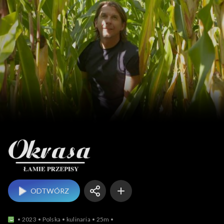
Okrasa łamie przepisy
ODTWÓRZ
2023
Polska
kulinaria
25m