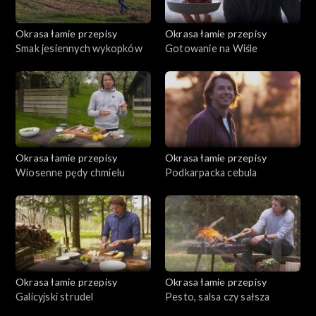
Okrasa łamie przepisy
Okrasa łamie przepisy
Smak jesiennych wykopków
Gotowanie na Wiśle
Okrasa łamie przepisy
Okrasa łamie przepisy
Wiosenne pędy chmielu
Podkarpacka cebula
Okrasa łamie przepisy
Okrasa łamie przepisy
Galicyjski strudel
Pesto, salsa czy sałsza