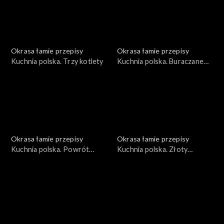
Okrasa łamie przepisy
Okrasa łamie przepisy
Kuchnia polska. Trzy kotlety
Kuchnia polska. Buraczane
trio
Okrasa łamie przepisy
Okrasa łamie przepisy
Kuchnia polska. Powrót
Kuchnia polska. Złoty
topinamburu na polski stół
rokitnik