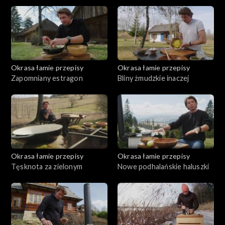
kurczak
boczkiem i natką pietruszki. Drugą będzie łosoś pacyficzny
marynowany w sfermentowanych jabłkach. A na koniec
zobaczymy szarlotkę z kruszonką i pestkami słonecznika pod
wędzoną nad ogniskiem bezą. Jak będą wyglądać takie potrawy?
Okrasa łamie przepisy
Okrasa łamie przepisy
Zapomniany estragon
Bliny żmudzkie inaczej
Okrasa łamie przepisy
Okrasa łamie przepisy
Tęsknota za zielonym
Nowe podhalańskie haluszki