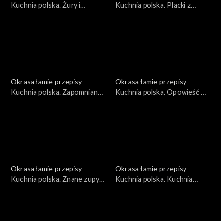
Kuchnia polska. Żury i
Kuchnia polska. Placki z
zakwasy
krzycy
Okrasa łamie przepisy
Okrasa łamie przepisy
Kuchnia polska. Zapomniany
Kuchnia polska. Opowieść o
lędźwian
naleśnikach
Okrasa łamie przepisy
Okrasa łamie przepisy
Kuchnia polska. Znane zupy
Kuchnia polska. Kuchnia
w wersji rybnej
płynąca maślanką