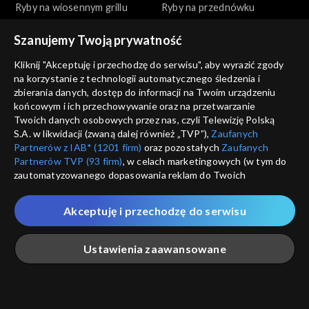
Ryby na wiosennym grillu
Ryby na przednówku
Szanujemy Twoją prywatność
Kliknij "Akceptuję i przechodzę do serwisu", aby wyrazić zgody
na korzystanie z technologii automatycznego śledzenia i
zbierania danych, dostęp do informacji na Twoim urządzeniu
końcowym i ich przechowywanie oraz na przetwarzanie
Okrasa łamie przepisy
Okrasa łamie przepisy
Twoich danych osobowych przez nas, czyli Telewizję Polską
Wszystko o tatarze
Na polskim transatlantyku
S.A. w likwidacji (zwaną dalej również „TVP”),
Zaufanych
Partnerów z IAB* (1201 firm)
oraz pozostałych
Zaufanych
Partnerów TVP (93 firm)
, w celach marketingowych (w tym do
zautomatyzowanego dopasowania reklam do Twoich
zainteresowań i mierzenia ich skuteczności) i pozostałych,
które wskazujemy poniżej, a także zgody na udostępnianie
Akceptuję i przechodzę do serwisu
przez nas identyfikatora PPID do Google.
Okrasa łamie przepisy
Okrasa łamie przepisy
Twoje dane osobowe zbierane podczas odwiedzania przez
Ustawienia zaawansowane
Ciasta z ognia
Golonka inaczej
Ciebie naszych
poszczególnych serwisów
zwanych dalej
„Portalem”, w tym informacje zapisywane za pomocą
technologii takich jak: pliki cookie, sygnalizatory WWW lub
innych podobnych technologii umożliwiających świadczenie
Główna
Szukaj
Moja lista
Na żywo
Więcej
dopasowanych i bezpiecznych usług, personalizację treści