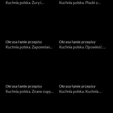
Kuchnia polska. Żury i
Kuchnia polska. Placki z
zakwasy
krzycy
Okrasa łamie przepisy
Okrasa łamie przepisy
Kuchnia polska. Zapomniany
Kuchnia polska. Opowieść o
lędźwian
naleśnikach
Okrasa łamie przepisy
Okrasa łamie przepisy
Kuchnia polska. Znane zupy
Kuchnia polska. Kuchnia
w wersji rybnej
płynąca maślanką