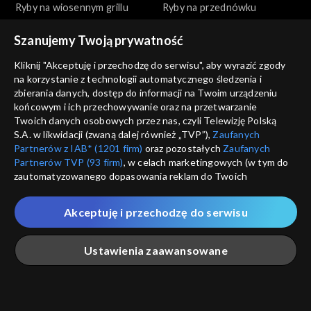
Ryby na wiosennym grillu
Ryby na przednówku
Szanujemy Twoją prywatność
Kliknij "Akceptuję i przechodzę do serwisu", aby wyrazić zgody
na korzystanie z technologii automatycznego śledzenia i
zbierania danych, dostęp do informacji na Twoim urządzeniu
końcowym i ich przechowywanie oraz na przetwarzanie
Okrasa łamie przepisy
Okrasa łamie przepisy
Twoich danych osobowych przez nas, czyli Telewizję Polską
Wszystko o tatarze
Na polskim transatlantyku
S.A. w likwidacji (zwaną dalej również „TVP”),
Zaufanych
Partnerów z IAB* (1201 firm)
oraz pozostałych
Zaufanych
Partnerów TVP (93 firm)
, w celach marketingowych (w tym do
zautomatyzowanego dopasowania reklam do Twoich
zainteresowań i mierzenia ich skuteczności) i pozostałych,
które wskazujemy poniżej, a także zgody na udostępnianie
Akceptuję i przechodzę do serwisu
przez nas identyfikatora PPID do Google.
Okrasa łamie przepisy
Okrasa łamie przepisy
Twoje dane osobowe zbierane podczas odwiedzania przez
Ustawienia zaawansowane
Ciasta z ognia
Golonka inaczej
Ciebie naszych
poszczególnych serwisów
zwanych dalej
„Portalem”, w tym informacje zapisywane za pomocą
technologii takich jak: pliki cookie, sygnalizatory WWW lub
innych podobnych technologii umożliwiających świadczenie
Główna
Szukaj
Moja lista
Na żywo
Więcej
dopasowanych i bezpiecznych usług, personalizację treści