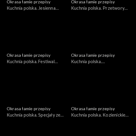
Okrasa łamie przepisy
Okrasa łamie przepisy
Kuchnia polska. Jesienna
Kuchnia polska. Przetwory
dynia
ze śliwki węgierki
Okrasa łamie przepisy
Okrasa łamie przepisy
Kuchnia polska. Festiwal
Kuchnia polska.
ziemniaka
Niecodzienna kukurydza
Okrasa łamie przepisy
Okrasa łamie przepisy
Kuchnia polska. Specjały ze
Kuchnia polska. Kozienickie
Wzgórz Dylewskich
przysmaki