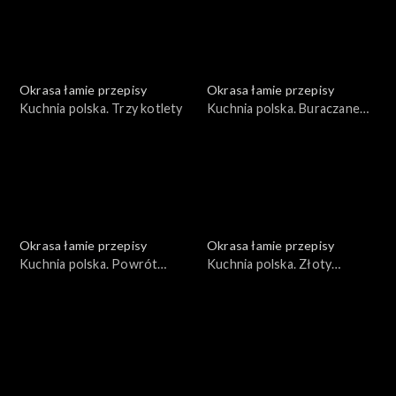
Okrasa łamie przepisy
Okrasa łamie przepisy
Kuchnia polska. Trzy kotlety
Kuchnia polska. Buraczane
trio
Okrasa łamie przepisy
Okrasa łamie przepisy
Kuchnia polska. Powrót
Kuchnia polska. Złoty
topinamburu na polski stół
rokitnik