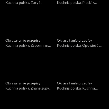
Kuchnia polska. Żury i
Kuchnia polska. Placki z
zakwasy
krzycy
Okrasa łamie przepisy
Okrasa łamie przepisy
Kuchnia polska. Zapomniany
Kuchnia polska. Opowieść o
lędźwian
naleśnikach
Okrasa łamie przepisy
Okrasa łamie przepisy
Kuchnia polska. Znane zupy
Kuchnia polska. Kuchnia
w wersji rybnej
płynąca maślanką