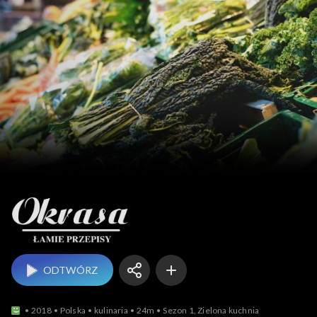
Okrasa łamie przepisy
ODTWÓRZ
2018
Polska
kulinaria
24m
Sezon 1, Zielona kuchnia