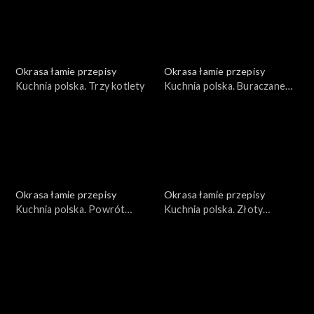
Okrasa łamie przepisy
Okrasa łamie przepisy
Kuchnia polska. Trzy kotlety
Kuchnia polska. Buraczane
trio
Okrasa łamie przepisy
Okrasa łamie przepisy
Kuchnia polska. Powrót
Kuchnia polska. Złoty
topinamburu na polski stół
rokitnik