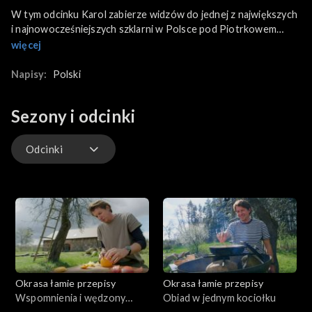
W tym odcinku Karol zabierze widzów do jednej z największych
i najnowocześniejszych szklarni w Polsce pod Piotrkowem
Trybunalskim, gdzie na kilku hektarach rosną różnego rodzaju
więcej
sałaty, zioła, nowalijki. Tu jest zielono przez cały rok.
W niezwykłej scenerii wielkiej, zielonej łąki pod szkłem Karol
Napisy:
Polski
przygotuje trzy potrawy z sałat i ziół. Pierwszą będzie sałata
rybna z podpieczonym łososiem. Druga propozycja to krokiety
Sezony i odcinki
z ciecierzycy w kremowym sosie śledziowym. A trzecia to
sałatka z gotowanego kurczaka ze świeżymi warzywami i
orientalnym sosem. Jak będą wyglądać takie potrawy?
Odcinki
Odcinki
Okrasa łamie przepisy
Okrasa łamie przepisy
Wspomnienia i wędzony
Obiad w jednym kociołku