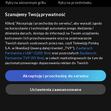
Ryby na wiosennym grillu
Ryby na przednówku
Szanujemy Twoją prywatność
Kliknij "Akceptuję i przechodzę do serwisu", aby wyrazić zgody
na korzystanie z technologii automatycznego śledzenia i
zbierania danych, dostęp do informacji na Twoim urządzeniu
końcowym i ich przechowywanie oraz na przetwarzanie
Okrasa łamie przepisy
Okrasa łamie przepisy
Twoich danych osobowych przez nas, czyli Telewizję Polską
Wszystko o tatarze
Na polskim transatlantyku
S.A. w likwidacji (zwaną dalej również „TVP”),
Zaufanych
Partnerów z IAB* (1201 firm)
oraz pozostałych
Zaufanych
Partnerów TVP (93 firm)
, w celach marketingowych (w tym do
zautomatyzowanego dopasowania reklam do Twoich
zainteresowań i mierzenia ich skuteczności) i pozostałych,
które wskazujemy poniżej, a także zgody na udostępnianie
Akceptuję i przechodzę do serwisu
przez nas identyfikatora PPID do Google.
Okrasa łamie przepisy
Okrasa łamie przepisy
Twoje dane osobowe zbierane podczas odwiedzania przez
Ustawienia zaawansowane
Ciasta z ognia
Golonka inaczej
Ciebie naszych
poszczególnych serwisów
zwanych dalej
„Portalem”, w tym informacje zapisywane za pomocą
technologii takich jak: pliki cookie, sygnalizatory WWW lub
innych podobnych technologii umożliwiających świadczenie
Główna
Szukaj
Moja lista
Na żywo
Więcej
dopasowanych i bezpiecznych usług, personalizację treści