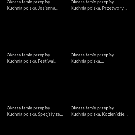
Okrasa łamie przepisy
Okrasa łamie przepisy
Kuchnia polska. Jesienna
Kuchnia polska. Przetwory
dynia
ze śliwki węgierki
Okrasa łamie przepisy
Okrasa łamie przepisy
Kuchnia polska. Festiwal
Kuchnia polska.
ziemniaka
Niecodzienna kukurydza
Okrasa łamie przepisy
Okrasa łamie przepisy
Kuchnia polska. Specjały ze
Kuchnia polska. Kozienickie
Wzgórz Dylewskich
przysmaki