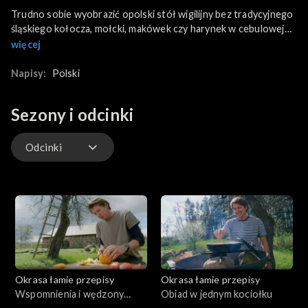
Trudno sobie wyobrazić opolski stół wigilijny bez tradycyjnego
śląskiego kołocza, mołcki, makówek czy harynek w cebulowej
zołzie. Po II wojnie światowej te śląskie specjały zostały
więcej
wzbogacone przez przybywających na te tereny
przesiedleńców ze Wschodu, o takie potrawy jak choćby kutia.
Napisy:
Polski
Karol Okrasa ruszy statkiem na przejażdżkę po Odrze i opowie
widzom o opolskich tradycjach wigilijnych.
Sezony i odcinki
Odcinki
Odcinki
Okrasa łamie przepisy
Okrasa łamie przepisy
Wspomnienia i wędzony
Obiad w jednym kociołku