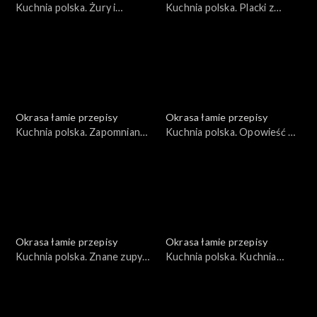
Kuchnia polska. Żury i
Kuchnia polska. Placki z
zakwasy
krzycy
Okrasa łamie przepisy
Okrasa łamie przepisy
Kuchnia polska. Zapomniany
Kuchnia polska. Opowieść o
lędźwian
naleśnikach
Okrasa łamie przepisy
Okrasa łamie przepisy
Kuchnia polska. Znane zupy
Kuchnia polska. Kuchnia
w wersji rybnej
płynąca maślanką