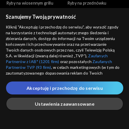
Ryby na wiosennym grillu
Ryby na przednówku
Szanujemy Twoją prywatność
Kliknij "Akceptuję i przechodzę do serwisu", aby wyrazić zgody
na korzystanie z technologii automatycznego śledzenia i
zbierania danych, dostęp do informacji na Twoim urządzeniu
końcowym i ich przechowywanie oraz na przetwarzanie
Okrasa łamie przepisy
Okrasa łamie przepisy
Twoich danych osobowych przez nas, czyli Telewizję Polską
Wszystko o tatarze
Na polskim transatlantyku
S.A. w likwidacji (zwaną dalej również „TVP”),
Zaufanych
Partnerów z IAB* (1201 firm)
oraz pozostałych
Zaufanych
Partnerów TVP (93 firm)
, w celach marketingowych (w tym do
zautomatyzowanego dopasowania reklam do Twoich
zainteresowań i mierzenia ich skuteczności) i pozostałych,
które wskazujemy poniżej, a także zgody na udostępnianie
Akceptuję i przechodzę do serwisu
przez nas identyfikatora PPID do Google.
Okrasa łamie przepisy
Okrasa łamie przepisy
Twoje dane osobowe zbierane podczas odwiedzania przez
Ustawienia zaawansowane
Ciasta z ognia
Golonka inaczej
Ciebie naszych
poszczególnych serwisów
zwanych dalej
„Portalem”, w tym informacje zapisywane za pomocą
technologii takich jak: pliki cookie, sygnalizatory WWW lub
innych podobnych technologii umożliwiających świadczenie
Główna
Szukaj
Moja lista
Na żywo
Więcej
dopasowanych i bezpiecznych usług, personalizację treści