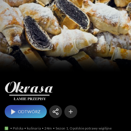
Okrasa łamie przepisy
ODTWÓRZ
Polska
kulinaria
24m
Sezon 1, Opolskie potrawy wigilijne