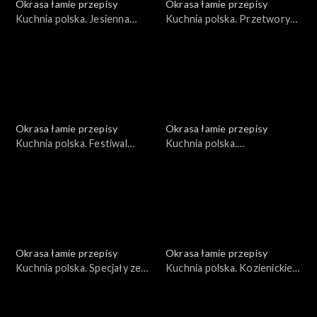
Okrasa łamie przepisy
Okrasa łamie przepisy
Kuchnia polska. Jesienna
Kuchnia polska. Przetwory
dynia
ze śliwki węgierki
Okrasa łamie przepisy
Okrasa łamie przepisy
Kuchnia polska. Festiwal
Kuchnia polska.
ziemniaka
Niecodzienna kukurydza
Okrasa łamie przepisy
Okrasa łamie przepisy
Kuchnia polska. Specjały ze
Kuchnia polska. Kozienickie
Wzgórz Dylewskich
przysmaki