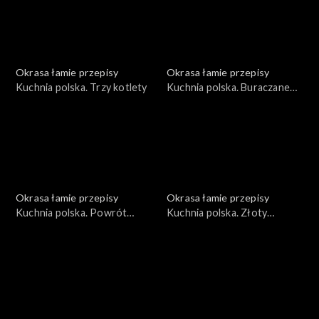
Okrasa łamie przepisy
Okrasa łamie przepisy
Kuchnia polska. Trzy kotlety
Kuchnia polska. Buraczane
trio
Okrasa łamie przepisy
Okrasa łamie przepisy
Kuchnia polska. Powrót
Kuchnia polska. Złoty
topinamburu na polski stół
rokitnik