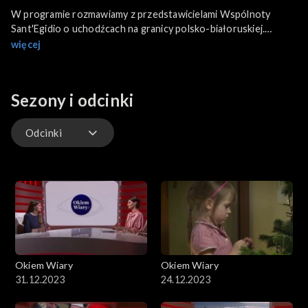
W programie rozmawiamy z przedstawicielami Wspólnoty
Sant'Egidio o uchodźcach na granicy polsko-białoruskiej.
Powiemy o wpływie klimatu na życie dzieci w najbiedniejszych
więcej
częściach świata, w nawiązaniu do encykliki „Laudato Si”.
Ponadto, będzie o symbolach ŚDM w Polsce, a także o
najważniejszych wydarzeniach z życia Kościoła w Polsce i na
Sezony i odcinki
świecie.
Odcinki
Odcinki
Okiem Wiary
Okiem Wiary
31.12.2023
24.12.2023