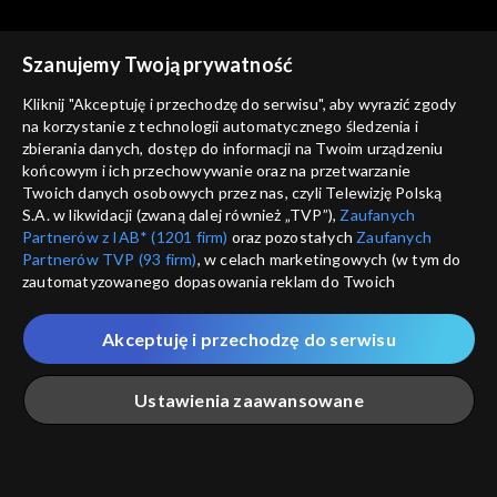
Szanujemy Twoją prywatność
Kliknij "Akceptuję i przechodzę do serwisu", aby wyrazić zgody
na korzystanie z technologii automatycznego śledzenia i
zbierania danych, dostęp do informacji na Twoim urządzeniu
Okiem Wiary
Okiem Wiary
końcowym i ich przechowywanie oraz na przetwarzanie
31.01.2021
24.01.2021
Twoich danych osobowych przez nas, czyli Telewizję Polską
S.A. w likwidacji (zwaną dalej również „TVP”),
Zaufanych
Partnerów z IAB* (1201 firm)
oraz pozostałych
Zaufanych
Partnerów TVP (93 firm)
, w celach marketingowych (w tym do
zautomatyzowanego dopasowania reklam do Twoich
zainteresowań i mierzenia ich skuteczności) i pozostałych,
które wskazujemy poniżej, a także zgody na udostępnianie
Akceptuję i przechodzę do serwisu
przez nas identyfikatora PPID do Google.
Okiem Wiary
Okiem Wiary
17.01.2021
10.01.2021
Twoje dane osobowe zbierane podczas odwiedzania przez
Ustawienia zaawansowane
Ciebie naszych
poszczególnych serwisów
zwanych dalej
„Portalem”, w tym informacje zapisywane za pomocą
technologii takich jak: pliki cookie, sygnalizatory WWW lub
innych podobnych technologii umożliwiających świadczenie
Główna
Szukaj
Moja lista
Na żywo
Więcej
dopasowanych i bezpiecznych usług, personalizację treści