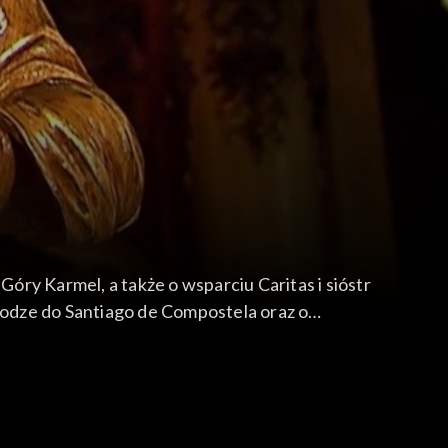
ry Karmel, a także o wsparciu Caritas i sióstr
odze do Santiago de Compostela oraz o
diach. Przedstawimy widzom również 28.
 w Polsce i na świecie.