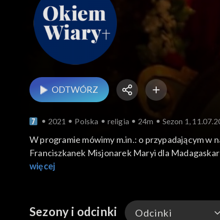
ODTWÓRZ
2021
Polska
religia
24m
Sezon 1, 11.07.
W programie mówimy m.in.: o przypadającym w naj
Franciszkanek Misjonarek Maryi dla Madagaskaru
założonym przez polskich duchownych i prowadz
więcej
Międzynarodowy Festiwal Organy Archikatedry ora
Sezony i odcinki
Odcinki