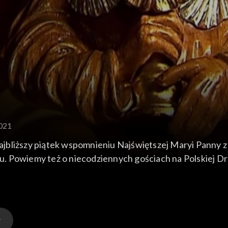
2021
bliższy piątek wspomnieniu Najświętszej Maryi Panny z Gó
. Powiemy też o niecodziennych gościach na Polskiej Dr
onym przez dr Helenę Pyz ośrodku dla trędowatych w In
z jak zawsze, najważniejsze wydarzenia z życia kościoła