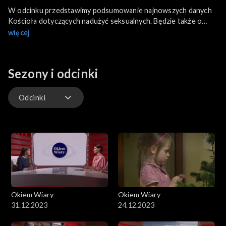
W odcinku przedstawimy podsumowanie najnowszych danych
Kościoła dotyczących nadużyć seksualnych. Będzie także o
Dniu Zawierzenia czyli modlitwie za Liban a także o wodzie i T-
więcej
shirtach dla biednych i potrzebujących. Przedstawimy sylwetkę
Ledóchowskiej czyli patronki Dzieła Współpracy Misyjnej. Poza
tym jak zawsze przedstawimy najważniejsze informacje z życia
Sezony i odcinki
Kościoła w Polsce i na świecie.
Odcinki
Odcinki
Okiem Wiary
Okiem Wiary
31.12.2023
24.12.2023