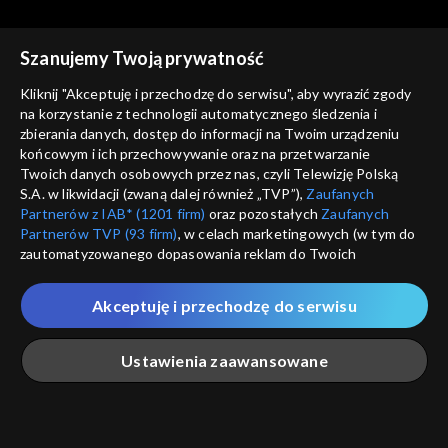
Szanujemy Twoją prywatność
Kliknij "Akceptuję i przechodzę do serwisu", aby wyrazić zgody
na korzystanie z technologii automatycznego śledzenia i
zbierania danych, dostęp do informacji na Twoim urządzeniu
Okiem Wiary
Okiem Wiary
końcowym i ich przechowywanie oraz na przetwarzanie
31.01.2021
24.01.2021
Twoich danych osobowych przez nas, czyli Telewizję Polską
S.A. w likwidacji (zwaną dalej również „TVP”),
Zaufanych
Partnerów z IAB* (1201 firm)
oraz pozostałych
Zaufanych
Partnerów TVP (93 firm)
, w celach marketingowych (w tym do
zautomatyzowanego dopasowania reklam do Twoich
zainteresowań i mierzenia ich skuteczności) i pozostałych,
które wskazujemy poniżej, a także zgody na udostępnianie
Akceptuję i przechodzę do serwisu
przez nas identyfikatora PPID do Google.
Okiem Wiary
Okiem Wiary
17.01.2021
10.01.2021
Twoje dane osobowe zbierane podczas odwiedzania przez
Ustawienia zaawansowane
Ciebie naszych
poszczególnych serwisów
zwanych dalej
„Portalem”, w tym informacje zapisywane za pomocą
technologii takich jak: pliki cookie, sygnalizatory WWW lub
innych podobnych technologii umożliwiających świadczenie
Główna
Szukaj
Moja lista
Na żywo
Więcej
dopasowanych i bezpiecznych usług, personalizację treści