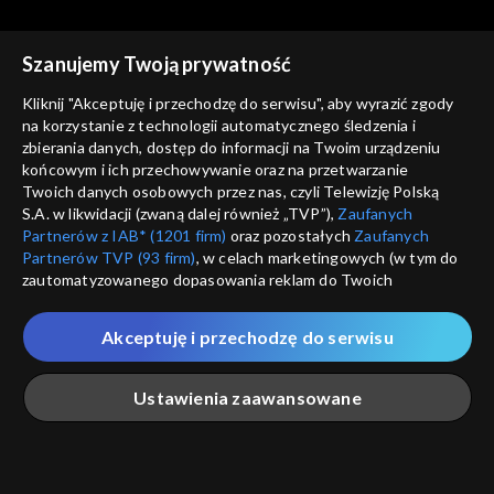
Szanujemy Twoją prywatność
Kliknij "Akceptuję i przechodzę do serwisu", aby wyrazić zgody
na korzystanie z technologii automatycznego śledzenia i
zbierania danych, dostęp do informacji na Twoim urządzeniu
Okiem Wiary
Okiem Wiary
końcowym i ich przechowywanie oraz na przetwarzanie
31.01.2021
24.01.2021
Twoich danych osobowych przez nas, czyli Telewizję Polską
S.A. w likwidacji (zwaną dalej również „TVP”),
Zaufanych
Partnerów z IAB* (1201 firm)
oraz pozostałych
Zaufanych
Partnerów TVP (93 firm)
, w celach marketingowych (w tym do
zautomatyzowanego dopasowania reklam do Twoich
zainteresowań i mierzenia ich skuteczności) i pozostałych,
które wskazujemy poniżej, a także zgody na udostępnianie
Akceptuję i przechodzę do serwisu
przez nas identyfikatora PPID do Google.
Okiem Wiary
Okiem Wiary
17.01.2021
10.01.2021
Twoje dane osobowe zbierane podczas odwiedzania przez
Ustawienia zaawansowane
Ciebie naszych
poszczególnych serwisów
zwanych dalej
„Portalem”, w tym informacje zapisywane za pomocą
technologii takich jak: pliki cookie, sygnalizatory WWW lub
innych podobnych technologii umożliwiających świadczenie
Główna
Szukaj
Moja lista
Na żywo
Więcej
dopasowanych i bezpiecznych usług, personalizację treści