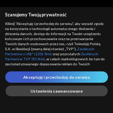
Szanujemy Twoją prywatność
Kliknij "Akceptuję i przechodzę do serwisu", aby wyrazić zgody
na korzystanie z technologii automatycznego śledzenia i
zbierania danych, dostęp do informacji na Twoim urządzeniu
Okiem Wiary
Okiem Wiary
końcowym i ich przechowywanie oraz na przetwarzanie
31.01.2021
24.01.2021
Twoich danych osobowych przez nas, czyli Telewizję Polską
S.A. w likwidacji (zwaną dalej również „TVP”),
Zaufanych
Partnerów z IAB* (1201 firm)
oraz pozostałych
Zaufanych
Partnerów TVP (93 firm)
, w celach marketingowych (w tym do
zautomatyzowanego dopasowania reklam do Twoich
zainteresowań i mierzenia ich skuteczności) i pozostałych,
które wskazujemy poniżej, a także zgody na udostępnianie
Akceptuję i przechodzę do serwisu
przez nas identyfikatora PPID do Google.
Okiem Wiary
Okiem Wiary
17.01.2021
10.01.2021
Twoje dane osobowe zbierane podczas odwiedzania przez
Ustawienia zaawansowane
Ciebie naszych
poszczególnych serwisów
zwanych dalej
„Portalem”, w tym informacje zapisywane za pomocą
technologii takich jak: pliki cookie, sygnalizatory WWW lub
innych podobnych technologii umożliwiających świadczenie
Główna
Szukaj
Moja lista
Na żywo
Więcej
dopasowanych i bezpiecznych usług, personalizację treści