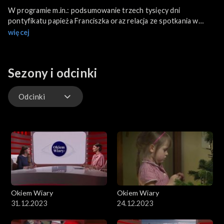
W programie m.in.: podsumowanie trzech tysięcy dni
pontyfikatu papieża Franciszka oraz relacja ze spotkania w
Lednicy. Będzie także wspomnienie pielgrzymki Jana Pawła II do
więcej
Polski – obchodzimy 30. rocznicę tego wydarzenia. Poza tym
jak zawsze przedstawiamy najważniejsze informacje z życia
Kościoła w Polsce i na świecie.
Sezony i odcinki
Odcinki
Odcinki
Okiem Wiary
Okiem Wiary
31.12.2023
24.12.2023