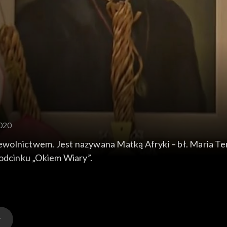
2020
 niewolnictwem. Jest nazywana Matką Afryki – bł. Maria T
 odcinku „Okiem Wiary”.