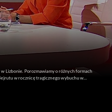
u w Lizbonie. Porozmawiamy o różnych formach
 Bejrutu w rocznicę tragicznego wybuchu w
sprawnością które pod opieką młodych z