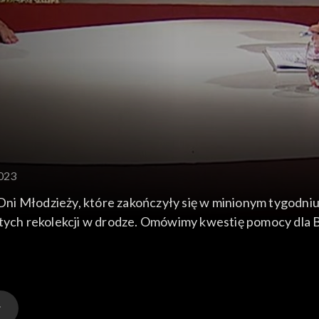
2023
ni Młodzieży, które zakończyły się w minionym tygodni
w tych rekolekcji w drodze. Omówimy kwestię pomocy dla
aci ks. Ignacego Skorupki. Odwiedzimy osoby z niepełno
swoje coroczne wczasorekolekcje w Gębicach.