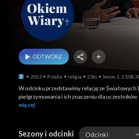
ODTWÓRZ
2023
Polska
religia
23m
Sezon 1, 13.08.
W odcinku przedstawimy relację ze Światowych D
pielgrzymowania i ich znaczeniu dla uczestnikó
porcie. Przypomnimy o Cudzie nad Wisłą i o post
więcej
duszpasterstwa akademickiego będą przezywać 
Sezony i odcinki
Odcinki