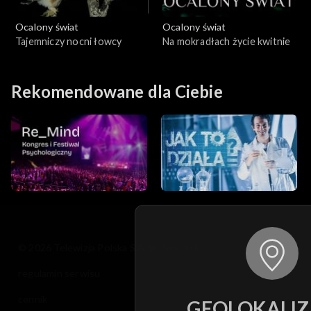
Ocalony świat
Ocalony świat
Tajemniczy nocni łowcy
Na mokradłach życie kwitnie
Rekomendowane dla Ciebie
© 2026 Telewizja Polska S.A. w likwidacji
regulamin serwisu
cennik
GEOLOKALIZ