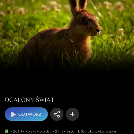
Ocalony świat
ODTWÓRZ
2014
Polska
wiedza
27m
Sezon 1, Szaraka szukaj w polu