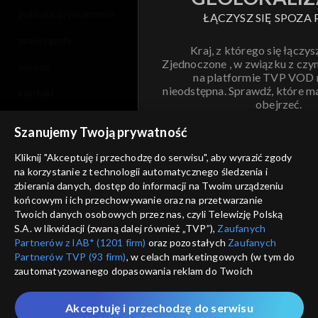
polityka prywatności
ŁĄCZYSZ SIĘ SPOZA 
moje zgody
Kraj, z którego się łączys
Zjednoczone , w związku z czy
pomoc
na platformie TVP VOD
nieodstępna. Sprawdź, które m
kontakt
obejrzeć.
voucher
Szanujemy Twoją prywatność
Nie pokazuj pon
dostępność
Kliknij "Akceptuję i przechodzę do serwisu", aby wyrazić zgody
na korzystanie z technologii automatycznego śledzenia i
informacje o dostawcy usług
ANULUJ
SP
zbierania danych, dostęp do informacji na Twoim urządzeniu
końcowym i ich przechowywanie oraz na przetwarzanie
Twoich danych osobowych przez nas, czyli Telewizję Polską
S.A. w likwidacji (zwaną dalej również „TVP”),
Zaufanych
Partnerów z IAB* (1201 firm)
oraz pozostałych
Zaufanych
Partnerów TVP (93 firm)
, w celach marketingowych (w tym do
zautomatyzowanego dopasowania reklam do Twoich
zainteresowań i mierzenia ich skuteczności) i pozostałych,
które wskazujemy poniżej, a także zgody na udostępnianie
Akceptuję i przechodzę do serwisu
przez nas identyfikatora PPID do Google.