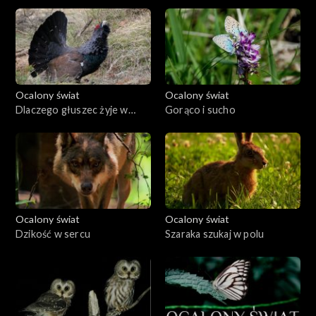
Ocalony świat
Ocalony świat
Dlaczego głuszec żyje w
Gorąco i sucho
głuszy?
Ocalony świat
Ocalony świat
Dzikość w sercu
Szaraka szukaj w polu