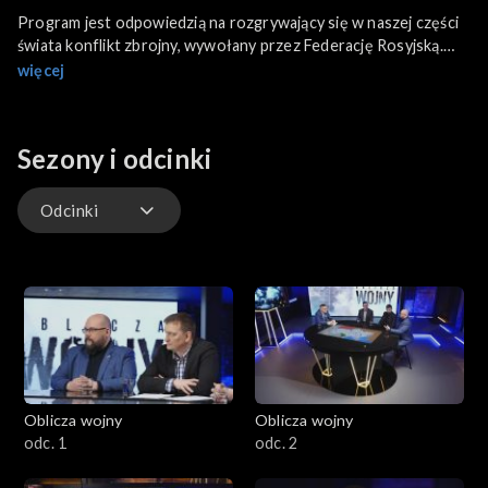
Program jest odpowiedzią na rozgrywający się w naszej części
świata konflikt zbrojny, wywołany przez Federację Rosyjską.
Poprzez nowoczesną formę i za pomocą pogłębionej analizy
więcej
wydarzeń, rozgrywających się na naszych oczach, postaramy
się zrozumieć logikę toczących się działań oraz osadzić ją w
szerokim kontekście: geopolitycznym, geostrategicznym,
Sezony i odcinki
socjologicznym, filozoficznym. Program realizowany z udziałem
ekspertów, składać się będzie z dwóch zasadniczych części.
Odcinki
Odcinki
Oblicza wojny
Oblicza wojny
odc. 1
odc. 2