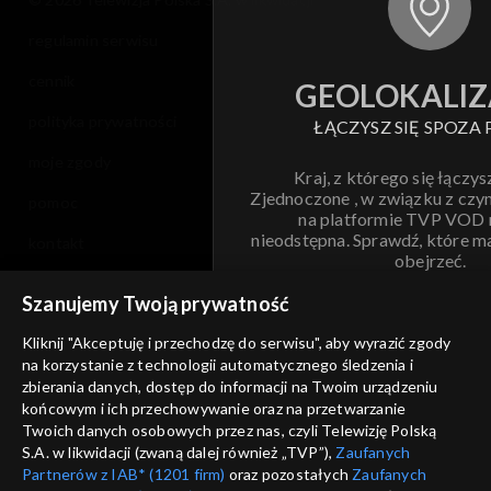
regulamin serwisu
cennik
GEOLOKALIZ
polityka prywatności
ŁĄCZYSZ SIĘ SPOZA 
moje zgody
Kraj, z którego się łączys
Zjednoczone , w związku z czy
pomoc
na platformie TVP VOD
nieodstępna. Sprawdź, które m
kontakt
obejrzeć.
voucher
Szanujemy Twoją prywatność
Nie pokazuj pon
dostępność
Kliknij "Akceptuję i przechodzę do serwisu", aby wyrazić zgody
informacje o dostawcy usług
na korzystanie z technologii automatycznego śledzenia i
ANULUJ
SP
zbierania danych, dostęp do informacji na Twoim urządzeniu
końcowym i ich przechowywanie oraz na przetwarzanie
Twoich danych osobowych przez nas, czyli Telewizję Polską
S.A. w likwidacji (zwaną dalej również „TVP”),
Zaufanych
Partnerów z IAB* (1201 firm)
oraz pozostałych
Zaufanych