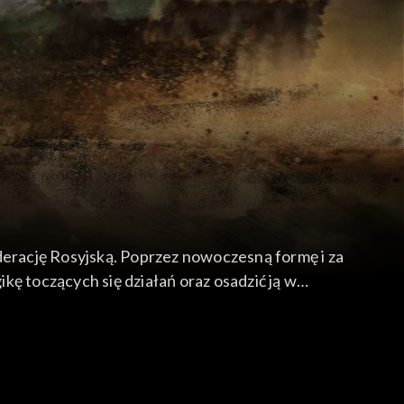
derację Rosyjską. Poprzez nowoczesną formę i za
ę toczących się działań oraz osadzić ją w
any z udziałem ekspertów, składać się będzie z