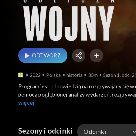
ODTWÓRZ
2022
Polska
historia
30m
Sezon 1, odc. 2
Program jest odpowiedzią na rozgrywający się w 
pomocą pogłębionej analizy wydarzeń, rozgrywając
szerokim kontekście: geopolitycznym, geostrateg
więcej
dwóch zasadniczych części.
Sezony i odcinki
Odcinki