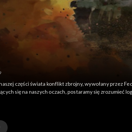
9
naszej części świata konflikt zbrojny, wywołany przez Fe
ych się na naszych oczach, postaramy się zrozumieć logik
icznym, socjologicznym, filozoficznym. Program realizow