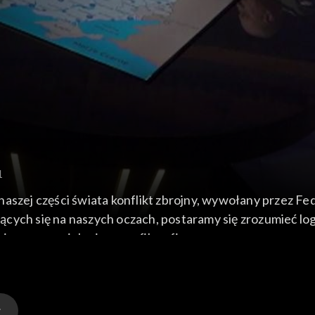
1
naszej części świata konflikt zbrojny, wywołany przez Fe
ych się na naszych oczach, postaramy się zrozumieć logik
icznym, socjologicznym, filozoficznym.