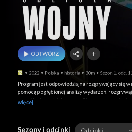
ODTWÓRZ
2022
Polska
historia
30m
Sezon 1, odc. 1
Program jest odpowiedzią na rozgrywający się w 
pomocą pogłębionej analizy wydarzeń, rozgrywając
szerokim kontekście: geopolitycznym, geostrateg
więcej
Sezony i odcinki
Odcinki