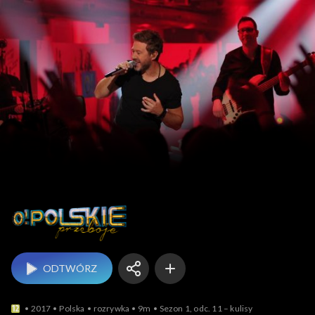
O! Polskie Przeboje
ODTWÓRZ
2017
Polska
rozrywka
9m
Sezon 1, odc. 11 – kulisy