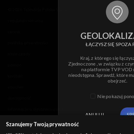
© 2026 Telewizja Polska S.A. w likwidacji
regulamin serwisu
cennik
GEOLOKALIZ
polityka prywatności
ŁĄCZYSZ SIĘ SPOZA 
moje zgody
Kraj, z którego się łączys
Zjednoczone , w związku z czy
pomoc
na platformie TVP VOD
nieodstępna. Sprawdź, które m
kontakt
obejrzeć.
voucher
Nie pokazuj pon
dostępność
informacje o dostawcy usług
ANULUJ
SP
Szanujemy Twoją prywatność