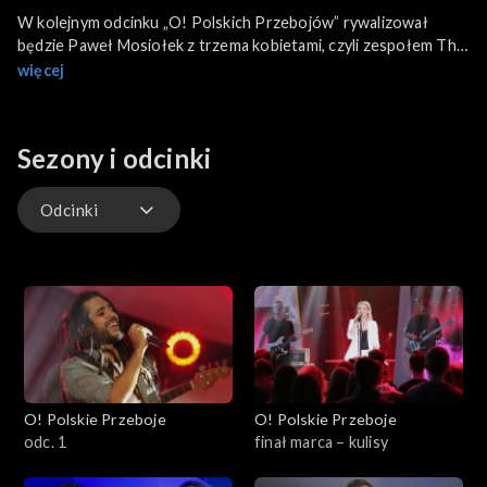
W kolejnym odcinku „O! Polskich Przebojów” rywalizował
będzie Paweł Mosiołek z trzema kobietami, czyli zespołem The
Chance. Kto wygra? O tym zadecyduje m.in. Andrzej Piaseczny,
więcej
który dołączył do jury. Jak to wyglądało od kulis?
Sezony i odcinki
Odcinki
Odcinki
O! Polskie Przeboje
O! Polskie Przeboje
odc. 1
finał marca – kulisy