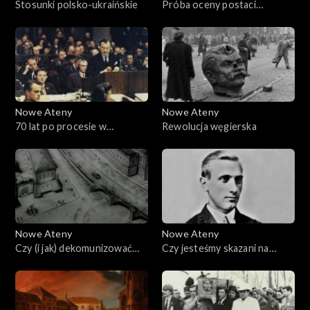
Stosunki polsko-ukraińskie
Próba oceny postaci
Władysława Gomułki
Nowe Ateny
Nowe Ateny
70 lat po procesie w
Rewolucja węgierska
Norymberdze. Czy
sprawiedliwości stało się
zadość?
Nowe Ateny
Nowe Ateny
Czy (i jak) dekomunizować
Czy jesteśmy skazani na
historię?
wzajemną wrogość? Relacje
polsko - ukraińskie