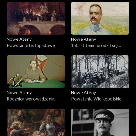
Matki Boskiej
Częstochowskiej
Nowe Ateny
Nowe Ateny
Powstanie Listopadowe
150 lat temu urodził się
Józef Piłsudski
Nowe Ateny
Nowe Ateny
Rocznica wprowadzenia
Powstanie Wielkopolskie
stanu wojennego 13 grudnia
1981