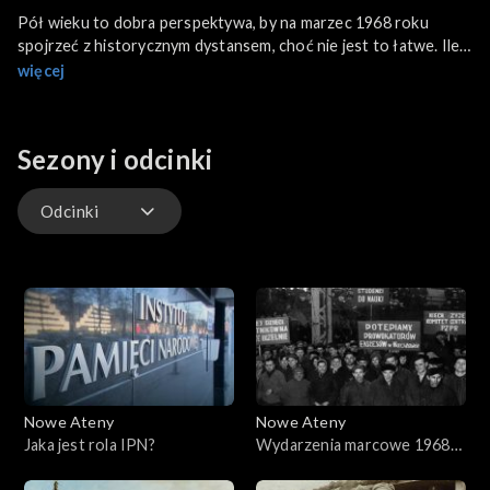
Pół wieku to dobra perspektywa, by na marzec 1968 roku
spojrzeć z historycznym dystansem, choć nie jest to łatwe. Ile
w tamtych wydarzeniach było politycznej prowokacji? Na ile był
więcej
to spontaniczny bunt przeciw komunistycznej dyktaturze?
Studencki opór i kampania antysemicka miały szczególne
miejsce w politycznej układance I sekretarza KC PZPR.
Sezony i odcinki
Odcinki
Odcinki
Nowe Ateny
Nowe Ateny
Jaka jest rola IPN?
Wydarzenia marcowe 1968
roku