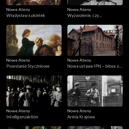
Nowe Ateny
Nowe Ateny
Władysław Łokietek
Wyzwolenie, czy
zniewolenie. 1945 rok w
Polsce
Nowe Ateny
Nowe Ateny
Powstanie Styczniowe
Nowa ustawa IPN – bitwa o
prawdę historyczną, czy
próba cenzury?
Nowe Ateny
Nowe Ateny
Intelligenzaktion
Armia Krajowa