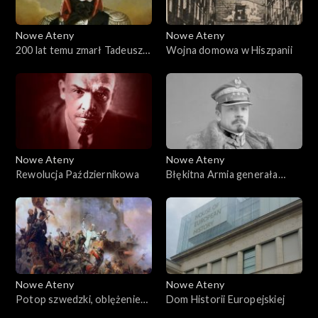
Nowe Ateny
Nowe Ateny
200 lat temu zmarł Tadeusz
Wojna domowa w Hiszpanii
Kościuszko
Nowe Ateny
Nowe Ateny
Rewolucja Październikowa
Błękitna Armia generała
Hallera
Nowe Ateny
Nowe Ateny
Potop szwedzki, oblężenie
Dom Historii Europejskiej
Jasnej Góry i historia obrazu