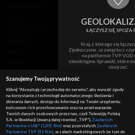
regulamin serwisu
cennik
GEOLOKALIZ
polityka prywatności
ŁĄCZYSZ SIĘ SPOZA 
moje zgody
Kraj, z którego się łączys
Zjednoczone , w związku z czy
pomoc
na platformie TVP VOD
nieodstępna. Sprawdź, które m
kontakt
obejrzeć.
voucher
Szanujemy Twoją prywatność
Nie pokazuj pon
dostępność
Kliknij "Akceptuję i przechodzę do serwisu", aby wyrazić zgody
informacje o dostawcy usług
na korzystanie z technologii automatycznego śledzenia i
ANULUJ
SP
zbierania danych, dostęp do informacji na Twoim urządzeniu
końcowym i ich przechowywanie oraz na przetwarzanie
Twoich danych osobowych przez nas, czyli Telewizję Polską
S.A. w likwidacji (zwaną dalej również „TVP”),
Zaufanych
Partnerów z IAB* (1201 firm)
oraz pozostałych
Zaufanych
Partnerów TVP (93 firm)
, w celach marketingowych (w tym do