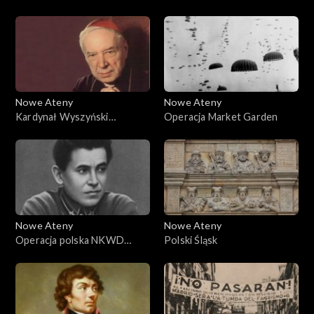
Studentów
polskiego Państwa
Podziemnego
Nowe Ateny
Nowe Ateny
Kardynał Wyszyński
Operacja Market Garden
podpisuje umowę z
komunistami w 1950 roku
Nowe Ateny
Nowe Ateny
Operacja polska NKWD
Polski Śląsk
1937-1938