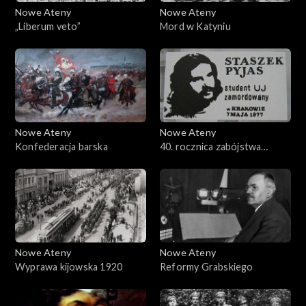
Nowe Ateny
Nowe Ateny
„Liberum veto”
Mord w Katyniu
Nowe Ateny
Nowe Ateny
Konfederacja barska
40. rocznica zabójstwa
Stanisława Pyjasa oraz SKS
Nowe Ateny
Nowe Ateny
Wyprawa kijowska 1920
Reformy Grabskiego