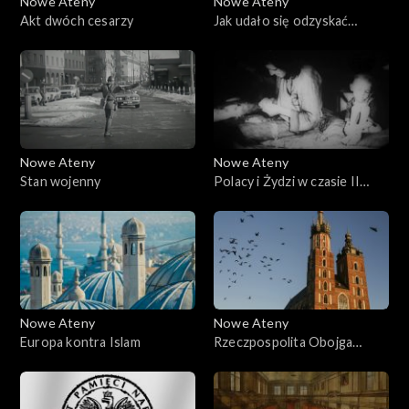
Nowe Ateny
Nowe Ateny
Akt dwóch cesarzy
Jak udało się odzyskać
niepodległość?
Nowe Ateny
Nowe Ateny
Stan wojenny
Polacy i Żydzi w czasie II
wojny światowej
Nowe Ateny
Nowe Ateny
Europa kontra Islam
Rzeczpospolita Obojga
Narodów, państwo
tolerancyjne