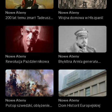
Nowe Ateny
Nowe Ateny
200 lat temu zmarł Tadeusz
Wojna domowa w Hiszpanii
Kościuszko
Nowe Ateny
Nowe Ateny
Rewolucja Październikowa
Błękitna Armia generała
Hallera
Nowe Ateny
Nowe Ateny
Potop szwedzki, oblężenie
Dom Historii Europejskiej
Jasnej Góry i historia obrazu