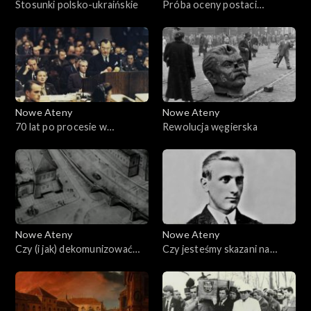
Stosunki polsko-ukraińskie
Próba oceny postaci
Władysława Gomułki
Nowe Ateny
Nowe Ateny
70 lat po procesie w
Rewolucja węgierska
Norymberdze. Czy
sprawiedliwości stało się
zadość?
Nowe Ateny
Nowe Ateny
Czy (i jak) dekomunizować
Czy jesteśmy skazani na
historię?
wzajemną wrogość? Relacje
polsko - ukraińskie