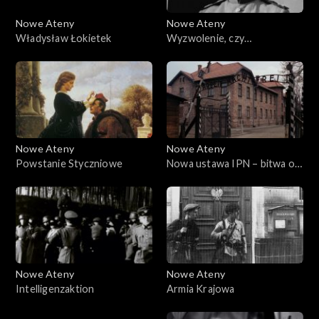
Nowe Ateny
Nowe Ateny
Władysław Łokietek
Wyzwolenie, czy
zniewolenie. 1945 rok w
Polsce
Nowe Ateny
Nowe Ateny
Powstanie Styczniowe
Nowa ustawa IPN – bitwa o
prawdę historyczną, czy
próba cenzury?
Nowe Ateny
Nowe Ateny
Intelligenzaktion
Armia Krajowa