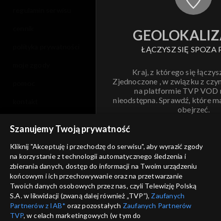
regulamin serwisu
cennik
GEOLOKALIZ
polityka prywatności
ŁĄCZYSZ SIĘ SPOZA 
moje zgody
Kraj, z którego się łączys
Zjednoczone , w związku z czy
pomoc
na platformie TVP VOD
nieodstępna. Sprawdź, które m
kontakt
obejrzeć.
voucher
Szanujemy Twoją prywatność
Nie pokazuj pon
dostępność
Kliknij "Akceptuję i przechodzę do serwisu", aby wyrazić zgody
informacje o dostawcy usług
na korzystanie z technologii automatycznego śledzenia i
ANULUJ
SP
zbierania danych, dostęp do informacji na Twoim urządzeniu
końcowym i ich przechowywanie oraz na przetwarzanie
Twoich danych osobowych przez nas, czyli Telewizję Polską
S.A. w likwidacji (zwaną dalej również „TVP”),
Zaufanych
Partnerów z IAB*
oraz pozostałych
Zaufanych Partnerów
TVP
, w celach marketingowych (w tym do