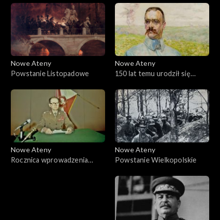
Matki Boskiej
Częstochowskiej
Nowe Ateny
Nowe Ateny
Powstanie Listopadowe
150 lat temu urodził się
Józef Piłsudski
Nowe Ateny
Nowe Ateny
Rocznica wprowadzenia
Powstanie Wielkopolskie
stanu wojennego 13 grudnia
1981