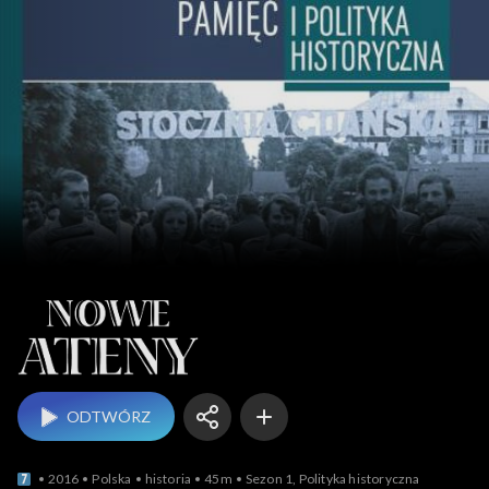
Nowe Ateny
ODTWÓRZ
2016
Polska
historia
45m
Sezon 1, Polityka historyczna