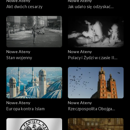
Nowe Ateny
Nowe Ateny
Akt dwóch cesarzy
Jak udało się odzyskać
niepodległość?
Nowe Ateny
Nowe Ateny
Stan wojenny
Polacy i Żydzi w czasie II
wojny światowej
Nowe Ateny
Nowe Ateny
Europa kontra Islam
Rzeczpospolita Obojga
Narodów, państwo
tolerancyjne