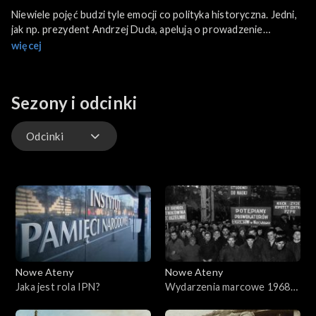
Niewiele pojęć budzi tyle emocji co polityka historyczna. Jedni,
jak np. prezydent Andrzej Duda, apelują o prowadzenie
ofensywnej polityki historycznej, inni np. prof. Wiesław
więcej
Władyka uznają takie zachowanie za instrumentalne i nazywają
swych oponentów władcami historii. Dlaczego polityka mająca
na celu kształtowanie świadomości historycznej rozpala emocje
Sezony i odcinki
do czerwoności? Debatują m.in. Robert Walenciak i Piotr
Semka.
Odcinki
Odcinki
Nowe Ateny
Nowe Ateny
Jaka jest rola IPN?
Wydarzenia marcowe 1968
roku