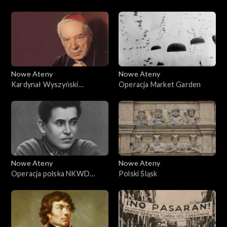
Studentów
polskiego Państwa
Podziemnego
Nowe Ateny
Nowe Ateny
Kardynał Wyszyński
Operacja Market Garden
podpisuje umowę z
komunistami w 1950 roku
Nowe Ateny
Nowe Ateny
Operacja polska NKWD
Polski Śląsk
1937-1938