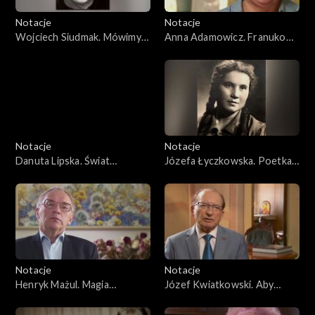
Notacje
Notacje
Wojciech Siudmak. Mówimy
Anna Adamowicz. Franukowa
własnym językiem
z Wileńszczyzny
Notacje
Notacje
Danuta Lipska. Świat
Józefa Łyczkowska. Poetka z
kolorami malowany
Trok
Notacje
Notacje
Henryk Mażul. Magia
Józef Kwiatkowski. Aby
polskiego słowa
praca nie poszła na marne....