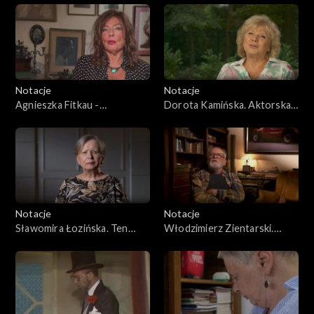
Notacje
Notacje
Agnieszka Fitkau -
Dorota Kamińska. Aktorska
Perepeczko. Barwa mojego
Szkoła Przetrwania
życia
Notacje
Notacje
Sławomira Łozińska. Ten
Włodzimierz Zientarski.
zawód wymaga pasji
Największa przygoda mojego
życia