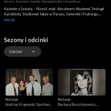
Sezon 1, Kazimierz Szałata. Pamiętaj by być człowiekiem
Kazimierz Szałata – filozof, etyk. Absolwent Akademii Teologii
Katolickiej. Studiował także w Paryżu, Genewie i Fryburgu.
Wykładowca warszawskich uniwersytetów: Medycznego i
więcej
Kardynała Stefana Wyszyńskiego. Prowadził zajęcia z filozofii
w kilku seminariach duchownych oraz uczelniach prywatnych.
Wygłaszał wykłady w Paryżu, Lourdes, Chartres, w Genewie,
Sezony i odcinki
Fryburgu i wielu innych miejscach. Założyciel Fundacji Polskiej
Raoula Follereau, organizator akcji charytatywnych w kraju i za
granicą. Za swoją działalność został wyróżniony we Francji
Odcinki
Nagrodą Akademii Francuskiej i w Polsce nagrodą „Sapere
Aude”.
Odcinki
Notacje
Notacje
Andrzej Krajewski. Spotkanie
Barbara Bursztynowicz.
w Gabinecie Owalnym
Niepoważny zawód