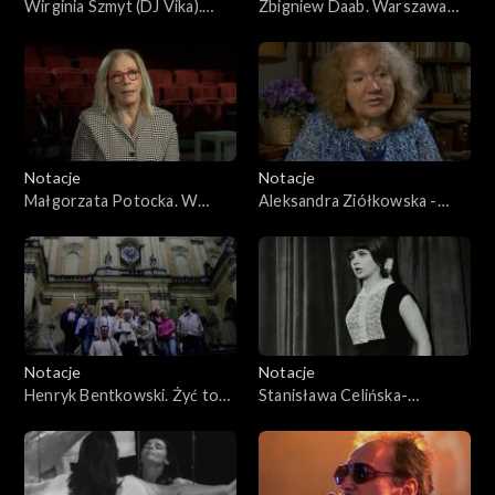
Wirginia Szmyt (DJ Vika).
Zbigniew Daab. Warszawa
Wiek to tylko stan umysłu
moje miasto
Notacje
Notacje
Małgorzata Potocka. W
Aleksandra Ziółkowska -
aktorstwie nie można
Boehm. Pisane jest terapią.
udawać
Notacje
Notacje
Henryk Bentkowski. Żyć to
Stanisława Celińska-
podróżować
Mrowiec. W poszukiwaniu
sensu