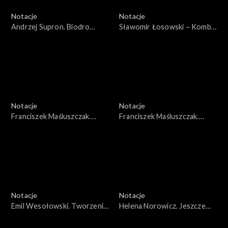
Notacje
Notacje
Andrzej Supron. Biodro
Sławomir Łosowski – Kombi.
Suprona
Na rzecz muzyki
Notacje
Notacje
Franciszek Maśluszczak.
Franciszek Maśluszczak.
Zrozumieć samego siebie
Robotnik malarstwa
Notacje
Notacje
Emil Wesołowski. Tworzenie
Helena Norowicz. Jeszcze
choreografii
zrobię szpagat