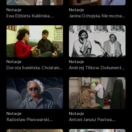
Notacje
Notacje
Ewa Elżbieta Kuklińska.
Janina Ochojska. Nie można
Zawsze chciałam śpiewać
bać się życia
Notacje
Notacje
Dorota Sumińska. Chciałam
Andrzej Titkow. Dokument
być jak mój ojciec
to delikatna materia
Notacje
Notacje
Radosław Piwowarski.
Antoni Janusz Pastwa.
Reżyser jest przewodnikiem
Historie ukryte w rzeźbach
karawany