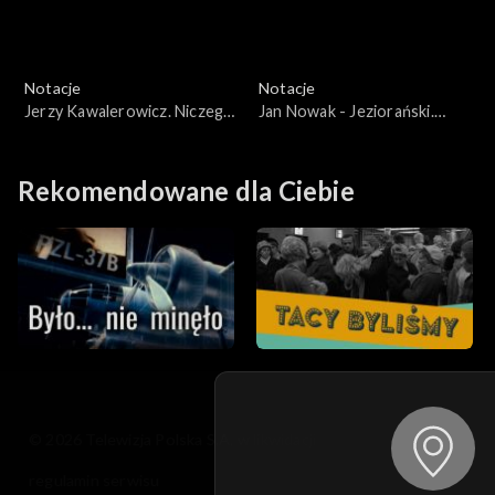
Notacje
Notacje
Jerzy Kawalerowicz. Niczego
Jan Nowak - Jeziorański.
nie żałuję
Listonosz
Rekomendowane dla Ciebie
© 2026 Telewizja Polska S.A. w likwidacji
regulamin serwisu