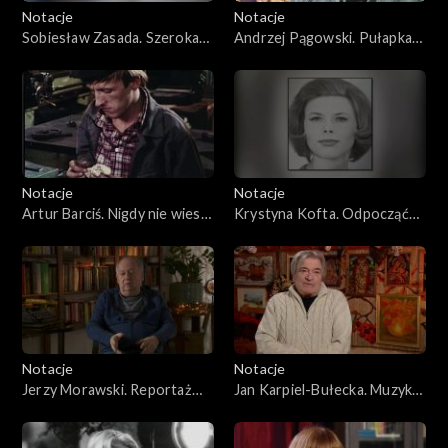
Notacje
Notacje
Sobiesław Zasada. Szeroka
Andrzej Pągowski. Pułapka
droga mistrza
atrakcyjności
Notacje
Notacje
Artur Barciś. Nigdy nie wiesz,
Krystyna Kofta. Odpocząć
co będzie jutro
przy pracy
Notacje
Notacje
Jerzy Morawski. Reportaż
Jan Karpiel-Bułecka. Muzyka
jest w każdym domu
góralska – miłość, którą
pielęgnuję