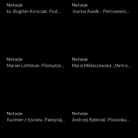
Notacje
Notacje
ks. Bogdan Kończak. Pod
Joanna Rawik - Petrusewicz.
Twoją opieką
Zacząć wszystko od nowa
Notacje
Notacje
Marian Lichtman. Pieniądze
Maria Miklaszewska. „Metro”
to nie jest jeszcze wszystko
wyszło z podziemia
Notacje
Notacje
Kazimierz Szałata. Pamiętaj
Andrzej Rybiński. Piosenka
by być człowiekiem
jest szalenie ważna