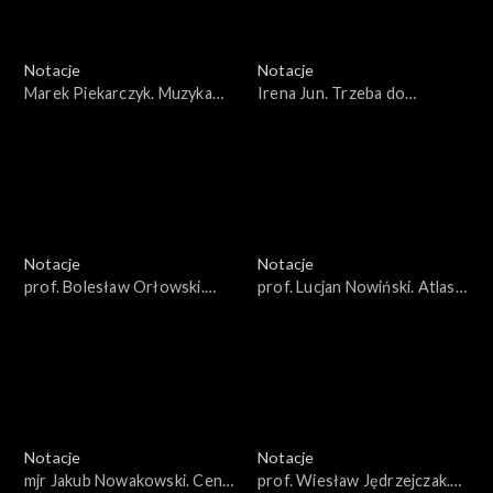
Notacje
Notacje
Marek Piekarczyk. Muzyka
Irena Jun. Trzeba do
musi mieć przesłanie
reżysera mieć całkowite
zaufanie
Notacje
Notacje
prof. Bolesław Orłowski.
prof. Lucjan Nowiński. Atlas
Między wynalazkiem a
mózgu przyszłość
odkryciem
neurochirurgii
Notacje
Notacje
mjr Jakub Nowakowski. Cena
prof. Wiesław Jędrzejczak.