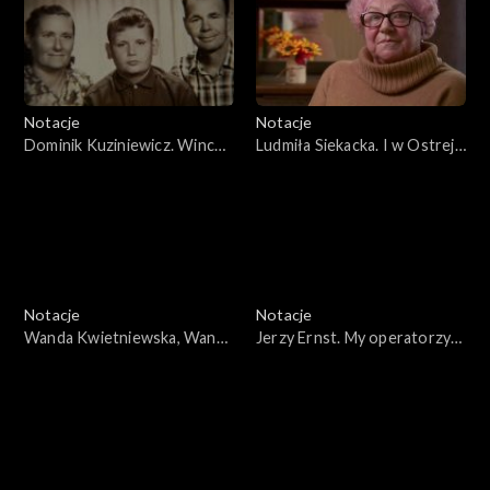
Notacje
Notacje
Dominik Kuziniewicz. Wincuk
Ludmiła Siekacka. I w Ostrej
z Pustaszyszek
świecisz Bramie
Notacje
Notacje
Wanda Kwietniewska, Wanda
Jerzy Ernst. My operatorzy
i ja...
jesteśmy kronikarzami