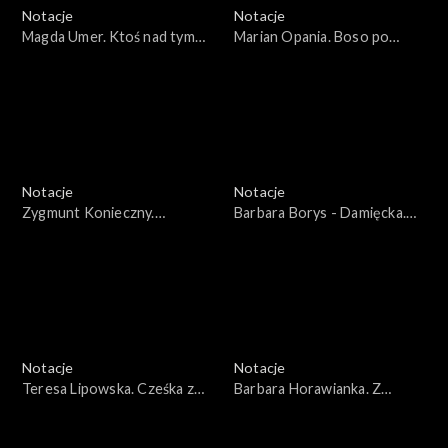
Notacje
Notacje
Magda Umer. Ktoś nad tym
Marian Opania. Boso po
czuwa
czerwonym dywanie
Notacje
Notacje
Zygmunt Konieczny.
Barbara Borys - Damięcka.
Zaginiona trąbka
Radio z Lufcikiem
Notacje
Notacje
Teresa Lipowska. Cześka z
Barbara Horawianka. Z
Targówka
fascynacji poezją