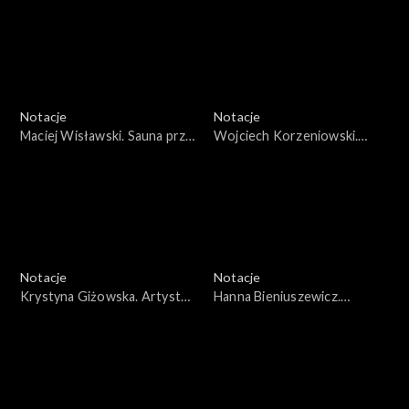
Notacje
Notacje
Maciej Wisławski. Sauna przy
Wojciech Korzeniowski.
160, 170 km/godz
Impresario
Notacje
Notacje
Krystyna Giżowska. Artysta
Hanna Bieniuszewicz.
bez publiczności nie istnieje
Podwójne życie Ewy
Majewskiej