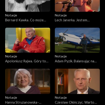
Notacje
Notacje
Bernard Kawka. Co może
Lech Janerka. Jestem
nam dać muzyka?
samoporządkującą się formą
chaosu
Notacje
Notacje
Apoloniusz Rajwa. Góry to
Adam Pyzik. Balansując na
moja miłość
krawędzi ryzyka
Notacje
Notacje
Hanna Strużanowska-
Czesław Okińczyc. Warto