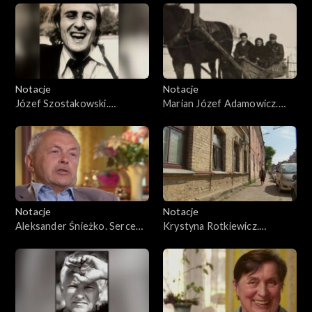
Notacje
Notacje
Józef Szostakowski.
Marian Józef Adamowicz.
Romantyczna wileńszczyzna
Wileńskie losy
Notacje
Notacje
Aleksander Śnieżko. Serce
Krystyna Rotkiewicz.
rozdarte na pół
Recepta na życie