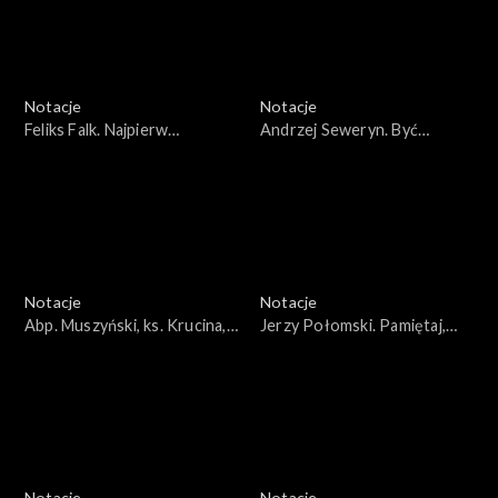
Notacje
Notacje
Feliks Falk. Najpierw
Andrzej Seweryn. Być
patrzyłem jak to się kręci
aktorem
Notacje
Notacje
Abp. Muszyński, ks. Krucina,
Jerzy Połomski. Pamiętaj,
kard. Glemp, kard. Nagny.
zmień nazwisko
Benedykt XVI
Notacje
Notacje