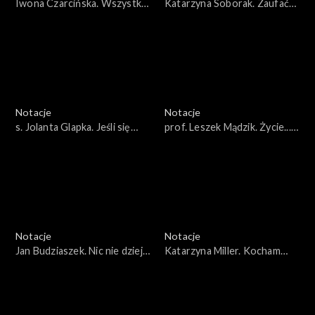
Iwona Czarcińska. Wszystko
Katarzyna Soborak. Zaufać
zawierzyła Maryi
do końca. J. Popiełuszko
Notacje
Notacje
s. Jolanta Glapka. Jeśli się
prof. Leszek Mądzik. Życie...
wspinać to zawsze wysoko
spektakl światła i cienia
Notacje
Notacje
Jan Budziaszek. Nic nie dzieje
Katarzyna Miller. Kocham
się przypadkowo
życie