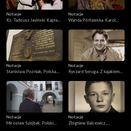
Notacje
Notacje
Ks. Tadeusz Jasiński. Kapłan
Wanda Półtawska. Karol
z wileńszczyzny
Wojtyła we wspomnieniach
Wandy Półtawskiej
Notacje
Notacje
Stanisław Poźniak. Polska
Ryszard Seruga. Z kajakiem
dusza
przez życie
Notacje
Notacje
Mirosław Szejbak. Polski
Zbigniew Balcewicz.
teatr w Wilnie
Najważniejsza jest prawda