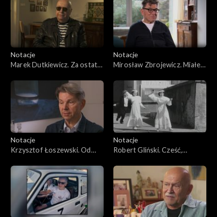
Notacje
Notacje
Marek Dutkiewicz. Za ostatni
Mirosław Zbrojewicz. Miałem
grosz
zostać bibliotekarzem
Notacje
Notacje
Krzysztof Łoszewski. Od
Robert Gliński. Cześć,
barmana do projektanta
Robert!
mody