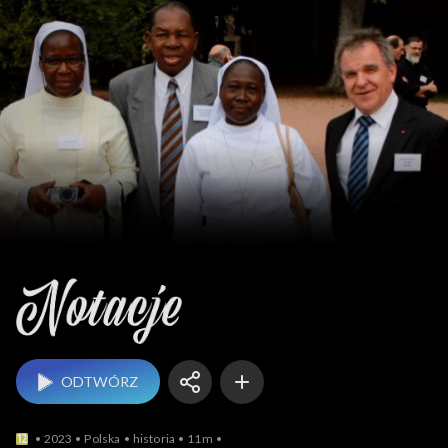
Notacje
ODTWÓRZ
2023
Polska
historia
11m