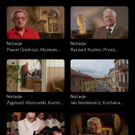
Balsiene. Czyste sumienie
być przyzwoitym
Notacje
Notacje
Paweł Giedroyć. Muzeum
Ryszard Kuźmo. Przez
pod otwartym niebem
ciernie ku gwiazdom
Notacje
Notacje
Zygmunt Klonowski. Kurier
Jan Sienkiewicz. Kochana
Wileński
wileńska ziemia