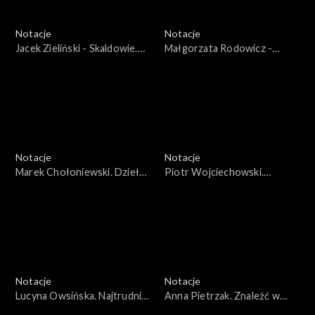
Notacje
Notacje
Jacek Zieliński - Skaldowie.
Małgorzata Rodowicz -
Nie domykajmy drzwi
Szaszewska. Dokument jest
najtrudniejszą formą
montażu
Notacje
Notacje
Marek Chołoniewski. Dzieło
Piotr Wojciechowski.
powstaje dopiero podczas
Kreowałem swoje światy po
wykonania
to, żeby być u siebie
Notacje
Notacje
Lucyna Owsińska. Najtrudniej
Anna Pietrzak. Znaleźć w
wracać po latach
sobie siłę na zmianę