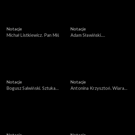
Notacje
Notacje
Michał Listkiewicz. Pan Miś
Adam Sławiński.
Skomponowałbym dla Pani
melodię
Notacje
Notacje
Bogusz Salwiński. Sztuka
Antonina Krzysztoń. Wiara
narzędziem naprawy świata
jest światłem w drodze
Notacje
Notacje