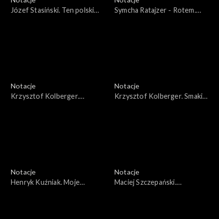
Józef Stasiński. Ten polski
Symcha Ratajzer - Rotem.
wrzesień 1939
Wspomnienia z dzieciństwa
Notacje
Notacje
Krzysztof Kolberger.
Krzysztof Kolberger. Smaki
Przenieść się w lepsze rejony
dzieciństwa
życia
Notacje
Notacje
Henryk Kuźniak. Moje
Maciej Szczepański.
pierwsze próby
Traktował mnie jak syna
komponowania