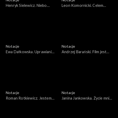
Henryk Sielewicz. Niebo
Leon Komornicki. Celem
pełne gwiazd
obrony państwa nie jest
wojna
Notacje
Notacje
Ewa Dałkowska. Uprawianie
Andrzej Barański. Film jest
sztuki ma sens
przygodą
Notacje
Notacje
Roman Rotkiewicz. Jestem
Janina Jankowska. Życie mnie
wiernym Polakiem
do tego przygotowało