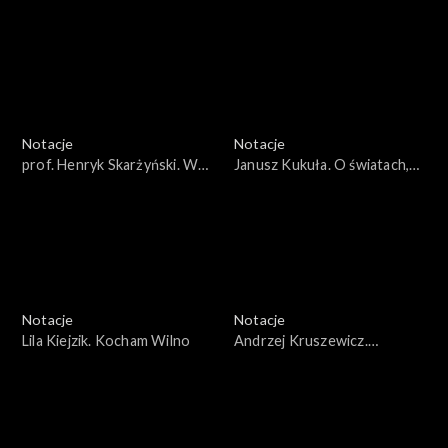
wolności
Postęp się jeszcze nie
wyczerpał
Notacje
Notacje
prof. Henryk Skarżyński. W
Janusz Kukuła. O światach,
świecie dźwięków
których już nie ma
Notacje
Notacje
Lila Kiejzik. Kocham Wilno
Andrzej Kruszewicz.
Mogliśmy zostawić więcej
przestrzeni dla przyrody