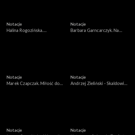
Notacje
Notacje
Halina Rogozińska.
Barbara Garncarczyk. Na
Wierzyłam, że będę żyć
zawsze w pamięci
Notacje
Notacje
Marek Czapczak. Miłość do
Andrzej Zieliński - Skaldowie.
muzyki nie gaśnie
Wszystko zaczęło się w
Gdowie
Notacje
Notacje