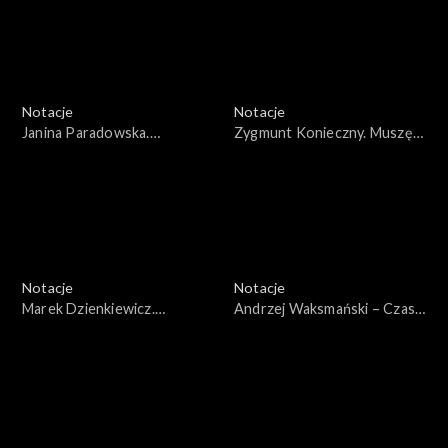
Notacje
Notacje
Janina Paradowska.
Zygmunt Konieczny. Muszę
Fantastyczne życie
czuć każde słowo
Notacje
Notacje
Marek Dzienkiewicz.
Andrzej Waksmański – Czas
Geometria to nie jest asceza
Wielkiej Próby