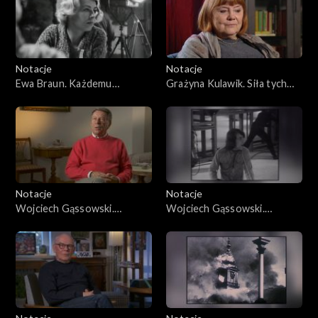
Notacje
Notacje
Ewa Braun. Każdemu
Grażyna Kulawik. Siła tych
sukcesowi towarzyszy
pieśni tkwi w prostocie
szczęście
Notacje
Notacje
Wojciech Gąssowski.
Wojciech Gąssowski.
Wycieczkowy statek
Śpiewać rock and roll