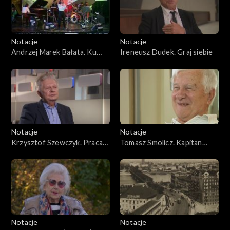
Notacje
Notacje
Andrzej Marek Bałata. Ku
Ireneusz Dudek. Graj siebie
improwizowanej przygodzie
Notacje
Notacje
Krzysztof Szewczyk. Praca
Tomasz Smolicz. Kapitan
to moje hobby
całego świata
Notacje
Notacje