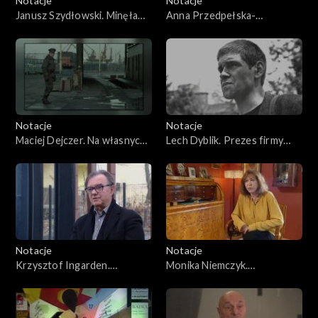
Notacje
Notacje
Janusz Szydłowski. Minęła
Anna Przedpełska-
siedemnasta
Trzeciakowska
Notacje
Notacje
Maciej Dejczer. Na własnych
Lech Dyblik. Prezes firmy
warunkach albo bez nich
odzieżowej
Notacje
Notacje
Krzysztof Ingarden.
Monika Niemczyk.
Tworzenie architektury to
Pogmatwane postaci są mi
jest proces
bliższe