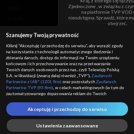
Kraj, z którego się łączys
Zjednoczone , w związku z czy
pomoc
na platformie TVP VOD
nieodstępna. Sprawdź, które m
kontakt
obejrzeć.
voucher
Szanujemy Twoją prywatność
Nie pokazuj pon
dostępność
Kliknij "Akceptuję i przechodzę do serwisu", aby wyrazić zgody
informacje o dostawcy usług
na korzystanie z technologii automatycznego śledzenia i
ANULUJ
SP
zbierania danych, dostęp do informacji na Twoim urządzeniu
końcowym i ich przechowywanie oraz na przetwarzanie
Twoich danych osobowych przez nas, czyli Telewizję Polską
S.A. w likwidacji (zwaną dalej również „TVP”),
Zaufanych
Partnerów z IAB* (1201 firm)
oraz pozostałych
Zaufanych
Partnerów TVP (93 firm)
, w celach marketingowych (w tym do
zautomatyzowanego dopasowania reklam do Twoich
zainteresowań i mierzenia ich skuteczności) i pozostałych,
które wskazujemy poniżej, a także zgody na udostępnianie
Akceptuję i przechodzę do serwisu
przez nas identyfikatora PPID do Google.
Twoje dane osobowe zbierane podczas odwiedzania przez
Ustawienia zaawansowane
Ciebie naszych
poszczególnych serwisów
zwanych dalej
„Portalem”, w tym informacje zapisywane za pomocą