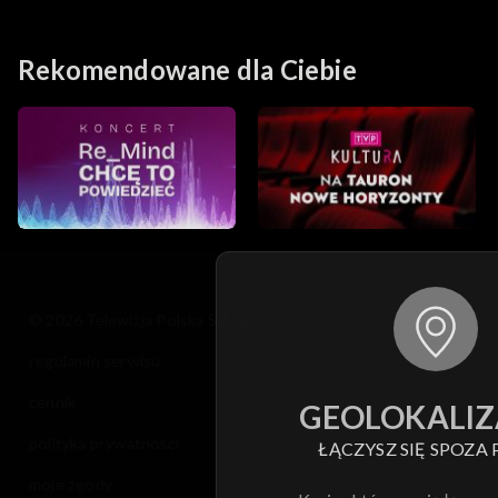
Rekomendowane dla Ciebie
© 2026 Telewizja Polska S.A. w likwidacji
regulamin serwisu
cennik
GEOLOKALIZ
polityka prywatności
ŁĄCZYSZ SIĘ SPOZA 
moje zgody