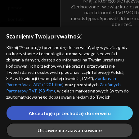
Kraj, z którego się łączys
Zjednoczone , w związku z czy
pomoc
na platformie TVP VOD
nieodstępna. Sprawdź, które m
kontakt
obejrzeć.
voucher
Szanujemy Twoją prywatność
Nie pokazuj pon
dostępność
Kliknij "Akceptuję i przechodzę do serwisu", aby wyrazić zgody
informacje o dostawcy usług
na korzystanie z technologii automatycznego śledzenia i
ANULUJ
SP
zbierania danych, dostęp do informacji na Twoim urządzeniu
końcowym i ich przechowywanie oraz na przetwarzanie
Twoich danych osobowych przez nas, czyli Telewizję Polską
S.A. w likwidacji (zwaną dalej również „TVP”),
Zaufanych
Partnerów z IAB* (1201 firm)
oraz pozostałych
Zaufanych
Partnerów TVP (93 firm)
, w celach marketingowych (w tym do
zautomatyzowanego dopasowania reklam do Twoich
zainteresowań i mierzenia ich skuteczności) i pozostałych,
które wskazujemy poniżej, a także zgody na udostępnianie
Akceptuję i przechodzę do serwisu
przez nas identyfikatora PPID do Google.
Twoje dane osobowe zbierane podczas odwiedzania przez
Ustawienia zaawansowane
Ciebie naszych
poszczególnych serwisów
zwanych dalej
„Portalem”, w tym informacje zapisywane za pomocą