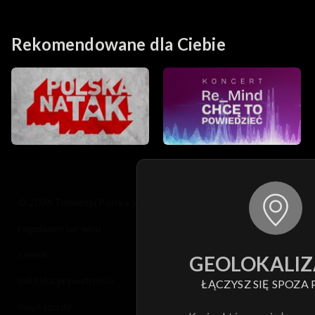
Rekomendowane dla Ciebie
© 2026 Telewizja Polska S.A. w likwidacji
regulamin serwisu
cennik
GEOLOKALIZ
polityka prywatności
ŁĄCZYSZ SIĘ SPOZA 
moje zgody