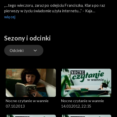
„...tego wieczoru, zaraz po odejściu Franciszka, Klara po raz
pierwszy w życiu świadomie użyła internetu...” - Kaja
Malanowska czyta swoją powieść „Patrz na mnie, Klaro!”
więcej
Sezony i odcinki
Odcinki
Odcinki
Nocne czytanie w wannie
Nocne czytanie w wannie
07.10.2013
14.03.2012, 22:35