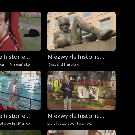
 historie
Niezwykłe historie
ka – Krzesińska
Ryszard Parulski
erwonych
Biało-Czerwonych
 historie
Niezwykłe historie
otowski i Marek
Działacze sportowi w
erwonych
Biało-Czerwonych
odradzającej się Polsce