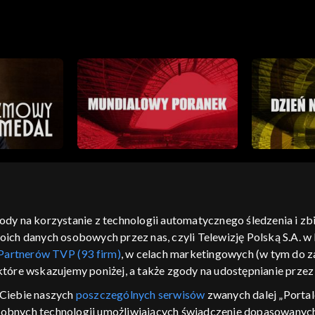
gody na korzystanie z technologii automatycznego śledzenia i z
h danych osobowych przez nas, czyli Telewizję Polską S.A. w l
moje zgody
pomoc
kontakt
voucher
dostępno
Partnerów TVP (93 firm)
, w celach marketingowych (w tym do
CJA
 które wskazujemy poniżej, a także zgody na udostępnianie prze
LSKI
Ciebie naszych
poszczególnych serwisów
zwanych dalej „Portal
dobnych technologii umożliwiających świadczenie dopasowanych i
y Zjednoczone ,