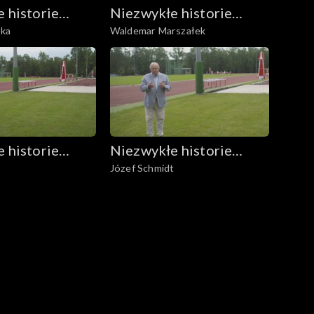
 historie
Niezwykłe historie
ska
Waldemar Marszałek
erwonych
Biało-Czerwonych
 historie
Niezwykłe historie
Józef Schmidt
erwonych
Biało-Czerwonych