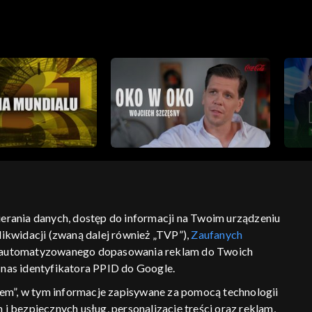
bierania danych, dostęp do informacji na Twoim urządzeniu
ikwidacji (zwaną dalej również „TVP”),
Zaufanych
ść
informacje o dostawcy usług
 zautomatyzowanego dopasowania reklam do Twoich
z nas identyfikatora PPID do Google.
em”, w tym informacje zapisywane za pomocą technologii
 bezpiecznych usług, personalizację treści oraz reklam,