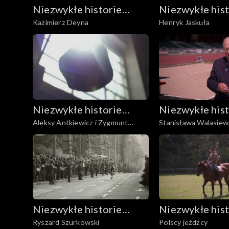
Niezwykłe historie
Niezwykłe hist
Kazimierz Deyna
Henryk Jaskuła
Biało-Czerwonych
Biało-Czerwo
Niezwykłe historie
Niezwykłe hist
Aleksy Antkiewicz i Zygmunt
Stanisława Walasie
Biało-Czerwonych
Biało-Czerwo
Chychła
Niezwykłe historie
Niezwykłe hist
Ryszard Szurkowski
Polscy jeźdźcy
Biało-Czerwonych
Biało-Czerwo