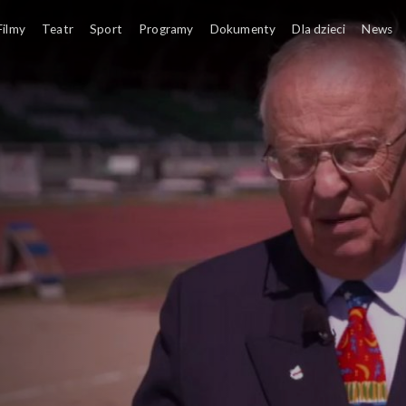
historie Biało-Czerwonych
Filmy
Teatr
Sport
Programy
Dokumenty
Dla dzieci
News