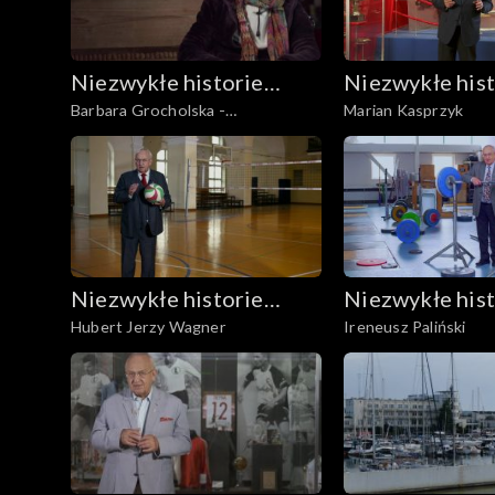
Niezwykłe historie
Niezwykłe hist
Barbara Grocholska -
Marian Kasprzyk
Biało-Czerwonych
Biało-Czerwo
wspomnienia z Powstania
Warszawskiego
Niezwykłe historie
Niezwykłe hist
Hubert Jerzy Wagner
Ireneusz Paliński
Biało-Czerwonych
Biało-Czerwo