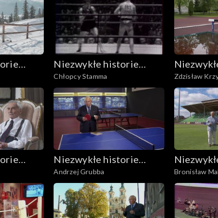
orie
Niezwykłe historie
Niezwykłe
Chłopcy Stamma
Zdzisław Krz
nych
Biało-Czerwonych
Biało-Cz
orie
Niezwykłe historie
Niezwykłe
Andrzej Grubba
Bronisław Ma
nych
Biało-Czerwonych
Biało-Cz