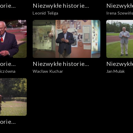
orie
Niezwykłe historie
Niezwykłe
Leonid Teliga
Irena Szewiń
nych
Biało-Czerwonych
Biało-Cz
orie
Niezwykłe historie
Niezwykłe
wiczówna
Wacław Kuchar
Jan Mulak
nych
Biało-Czerwonych
Biało-Cz
orie
nych