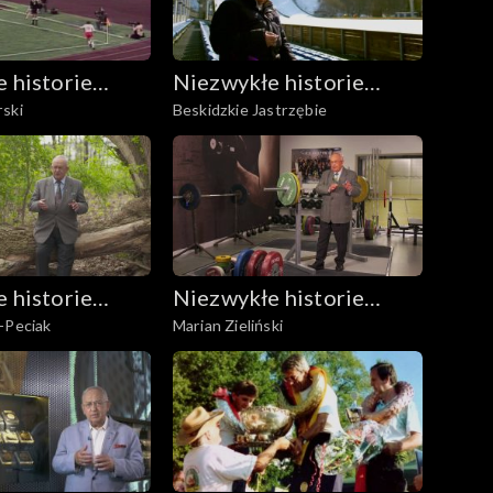
 historie
Niezwykłe historie
ski
Beskidzkie Jastrzębie
erwonych
Biało-Czerwonych
 historie
Niezwykłe historie
-Peciak
Marian Zieliński
erwonych
Biało-Czerwonych