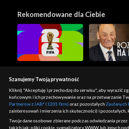
Rekomendowane dla Ciebie
Szanujemy Twoją prywatność
© 2026 Telewizja Polska S.A. w likwidacji
Kliknij "Akceptuję i przechodzę do serwisu", aby wyrazić z
końcowym i ich przechowywanie oraz na przetwarzanie Twoic
regulamin serwisu
cennik
polityka prywatności
Partnerów z IAB* (1201 firm)
oraz pozostałych
Zaufanych 
GEOLOKALIZA
zainteresowań i mierzenia ich skuteczności) i pozostałych,
ŁĄCZYSZ SIĘ SPOZA PO
Twoje dane osobowe zbierane podczas odwiedzania przez 
takich jak: pliki cookie, sygnalizatory WWW lub innych po
Kraj, z którego się łączysz, to Stan