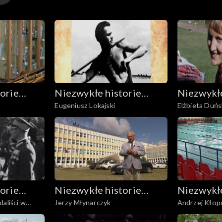
orie
Niezwykłe historie
Niezwykłe
Eugeniusz Lokajski
Elżbieta Duńs
nych
Biało-Czerwonych
Biało-Cz
orie
Niezwykłe historie
Niezwykłe
aliści w
Jerzy Młynarczyk
Andrzej Kłop
nych
Biało-Czerwonych
Biało-Cz
rlinie
Petrusewicz