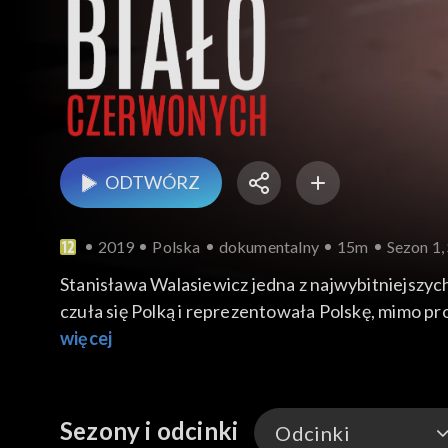
ODTWÓRZ
2019
Polska
dokumentalny
15m
Sezon 1,
Stanisława Walasiewicz jedna z najwybitniejszyc
czuła się Polką i reprezentowała Polskę, mimo p
zdobyła złoty medal w biegu na 100 metrów, czte
więcej
Światowych Igrzyskach Kobiet i w meczach międz
przyjeżdżała do Polski m.in. na Światowe Igrzysk
Sekcja zwłok wykazała pewne cechy obojnactwa, 
Sezony i odcinki
Odcinki