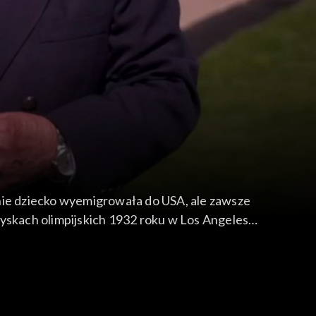
tnie dziecko wyemigrowała do USA, ale zawsze
zyskach olimpijskich 1932 roku w Los Angeles
olskę w wielu innych imprezach m.in. w
ała rekordy świata. Po wojnie często
na parkingu marketu w Cleveland 4 grudnia 1980 r.