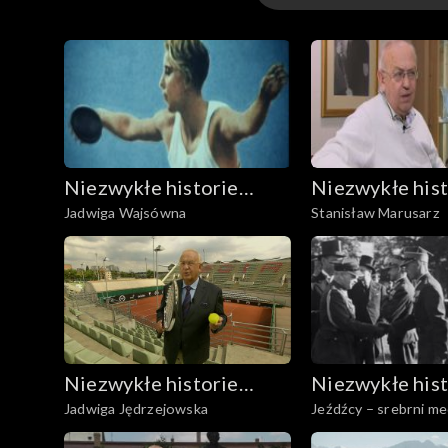
Odcinki
Niezwykłe historie
Niezwykłe hist
Jadwiga Wajsówna
Stanisław Marusarz
Biało-Czerwonych
Biało-Czerwo
Niezwykłe historie
Niezwykłe hist
Jadwiga Jędrzejowska
Jeźdźcy – srebrni med
Biało-Czerwonych
Biało-Czerwo
WKKW na IO'36 w Be