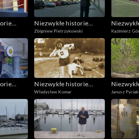
orie
Niezwykłe historie
Niezwykłe
Zbigniew Pietrzykowski
Kazimierz Gór
nych
Biało-Czerwonych
Biało-Cz
orie
Niezwykłe historie
Niezwykłe
Władysław Komar
Janusz Pyciak
nych
Biało-Czerwonych
Biało-Cz