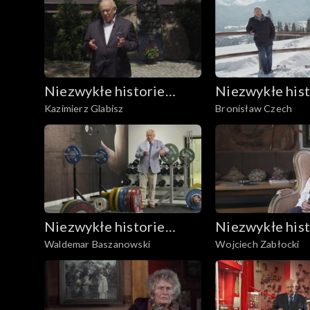
Niezwykłe historie
Niezwykłe hist
Kazimierz Glabisz
Bronisław Czech
Biało-Czerwonych
Biało-Czerwo
Niezwykłe historie
Niezwykłe hist
Waldemar Baszanowski
Wojciech Zabłocki
Biało-Czerwonych
Biało-Czerwo