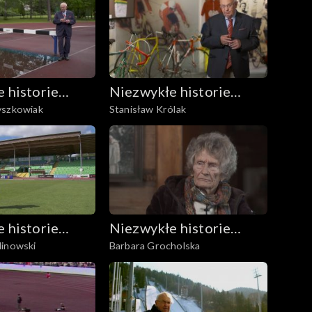
 historie
Niezwykłe historie
yszkowiak
Stanisław Królak
erwonych
Biało-Czerwonych
 historie
Niezwykłe historie
linowski
Barbara Grocholska
erwonych
Biało-Czerwonych