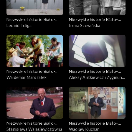
Niezwykłe historie Biało-
Niezwykłe historie Biało-
Czerwonych
Leonid Teliga
Czerwonych
Irena Szewińska
Niezwykłe historie Biało-
Niezwykłe historie Biało-
Czerwonych
Waldemar Marszałek
Czerwonych
Aleksy Antkiewicz i Zygmunt
Chychła
Niezwykłe historie Biało-
Niezwykłe historie Biało-
Czerwonych
Stanisława Walasiewiczówna
Czerwonych
Wacław Kuchar