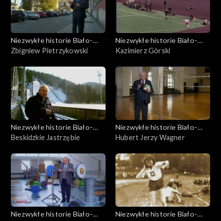
Niezwykłe historie Biało-
Niezwykłe historie Biało-
Czerwonych
Zbigniew Pietrzykowski
Czerwonych
Kazimierz Górski
Niezwykłe historie Biało-
Niezwykłe historie Biało-
Czerwonych
Beskidzkie Jastrzębie
Czerwonych
Hubert Jerzy Wagner
Niezwykłe historie Biało-
Niezwykłe historie Biało-