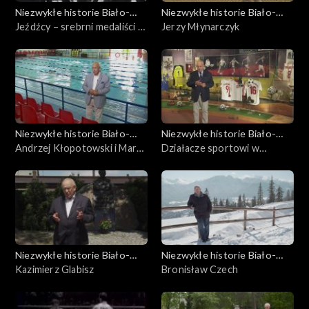
Niezwykłe historie Biało-
Niezwykłe historie Biało-
Czerwonych
Jeźdźcy – srebrni medaliści w
Czerwonych
Jerzy Młynarczyk
WKKW na IO'36 w Berlinie
Niezwykłe historie Biało-
Niezwykłe historie Biało-
Czerwonych
Andrzej Kłopotowski i Marek
Czerwonych
Działacze sportowi w
Petrusewicz
odradzającej się Polsce
Niezwykłe historie Biało-
Niezwykłe historie Biało-
Czerwonych
Kazimierz Glabisz
Czerwonych
Bronisław Czech