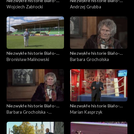
Niezwykłe historie Biało-
Niezwykłe historie Biało-
Czerwonych
Wojciech Zabłocki
Czerwonych
Andrzej Grubba
Niezwykłe historie Biało-
Niezwykłe historie Biało-
Czerwonych
Bronisław Malinowski
Czerwonych
Barbara Grocholska
Niezwykłe historie Biało-
Niezwykłe historie Biało-
Czerwonych
Barbara Grocholska -
Czerwonych
Marian Kasprzyk
wspomnienia z Powstania
Warszawskiego