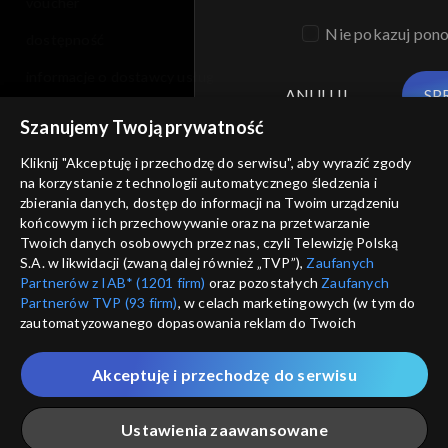
voucher
Nie pokazuj pon
dostępność
informacje o dostawcy usług
ANULUJ
SP
Szanujemy Twoją prywatność
Kliknij "Akceptuję i przechodzę do serwisu", aby wyrazić zgody
na korzystanie z technologii automatycznego śledzenia i
zbierania danych, dostęp do informacji na Twoim urządzeniu
końcowym i ich przechowywanie oraz na przetwarzanie
Twoich danych osobowych przez nas, czyli Telewizję Polską
S.A. w likwidacji (zwaną dalej również „TVP”),
Zaufanych
Partnerów z IAB* (1201 firm)
oraz pozostałych
Zaufanych
Partnerów TVP (93 firm)
, w celach marketingowych (w tym do
zautomatyzowanego dopasowania reklam do Twoich
zainteresowań i mierzenia ich skuteczności) i pozostałych,
które wskazujemy poniżej, a także zgody na udostępnianie
Akceptuję i przechodzę do serwisu
przez nas identyfikatora PPID do Google.
Twoje dane osobowe zbierane podczas odwiedzania przez
Ustawienia zaawansowane
Ciebie naszych
poszczególnych serwisów
zwanych dalej