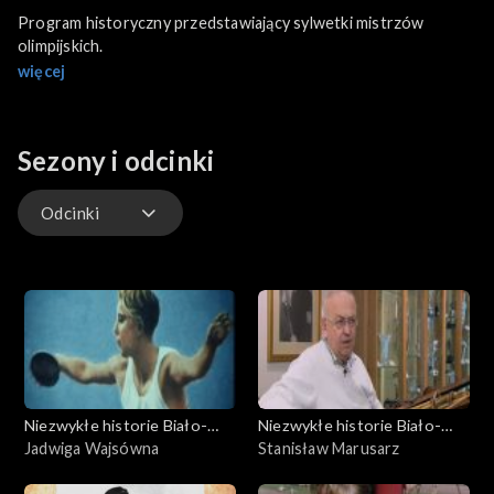
Program historyczny przedstawiający sylwetki mistrzów
olimpijskich.
więcej
Sezony i odcinki
Odcinki
Odcinki
Niezwykłe historie Biało-
Niezwykłe historie Biało-
Czerwonych
Jadwiga Wajsówna
Czerwonych
Stanisław Marusarz