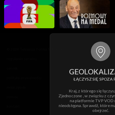
© 2026 Telewizja Polska S.A. w likwidacji
regulamin serwisu
cennik
GEOLOKALIZ
polityka prywatności
ŁĄCZYSZ SIĘ SPOZA 
moje zgody
Kraj, z którego się łączys
Zjednoczone , w związku z czy
pomoc
na platformie TVP VOD
nieodstępna. Sprawdź, które m
kontakt
obejrzeć.