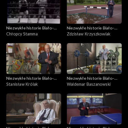
Niezwykłe historie Biało-
Niezwykłe historie Biało-
Czerwonych
Chłopcy Stamma
Czerwonych
Zdzisław Krzyszkowiak
Niezwykłe historie Biało-
Niezwykłe historie Biało-
Czerwonych
Stanisław Królak
Czerwonych
Waldemar Baszanowski