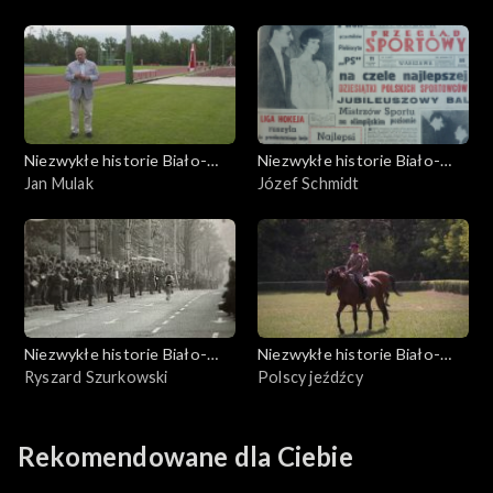
Niezwykłe historie Biało-
Niezwykłe historie Biało-
Czerwonych
Jan Mulak
Czerwonych
Józef Schmidt
Niezwykłe historie Biało-
Niezwykłe historie Biało-
Czerwonych
Ryszard Szurkowski
Czerwonych
Polscy jeźdźcy
Rekomendowane dla Ciebie