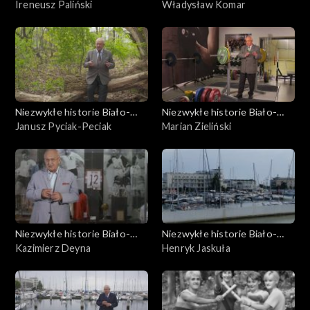
Czerwonych
Ireneusz Paliński
Czerwonych
Władysław Komar
Niezwykłe historie Biało-
Niezwykłe historie Biało-
Czerwonych
Janusz Pyciak-Peciak
Czerwonych
Marian Zieliński
Niezwykłe historie Biało-
Niezwykłe historie Biało-
Czerwonych
Kazimierz Deyna
Czerwonych
Henryk Jaskuła