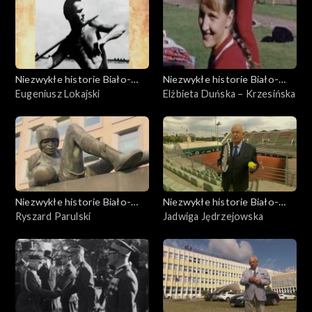
Niezwykłe historie Biało-
Niezwykłe historie Biało-
Czerwonych
Eugeniusz Lokajski
Czerwonych
Elżbieta Duńska – Krzesińska
Niezwykłe historie Biało-
Niezwykłe historie Biało-
Czerwonych
Ryszard Parulski
Czerwonych
Jadwiga Jędrzejowska