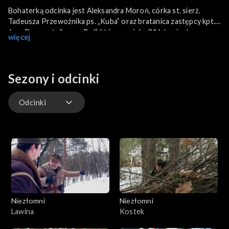
Bohaterką odcinka jest Aleksandra Moroń, córka st. sierż.
Tadeusza Przewoźnika ps. „Kuba” oraz bratanica zastępcy kpt.
Jana Przewoźnika ps. „Ryś”, który w wieku 21 lat zginął w
więcej
operacji „Lawina” przeprowadzonej przez Urząd
Bezpieczeństwa. W wyniku zdrady Kazimierza Zaborskiego
„Łamigłowy” i Henryka Wendrowskiego zginęło okołu stu
partyzantów ze zgrupowania „Bartka”.
Sezony i odcinki
Odcinki
Odcinki
Niezłomni
Niezłomni
Lawina
Kostek