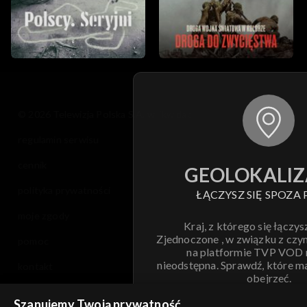
© 2026 Telewizja Polska S.A. w likwidacji
regulamin serwisu
cennik
GEOLOKALIZ
polityka prywatności
ŁĄCZYSZ SIĘ SPOZA 
moje zgody
Kraj, z którego się łączys
Zjednoczone , w związku z czy
pomoc
na platformie TVP VOD
nieodstępna. Sprawdź, które m
kontakt
obejrzeć.
voucher
Szanujemy Twoją prywatność