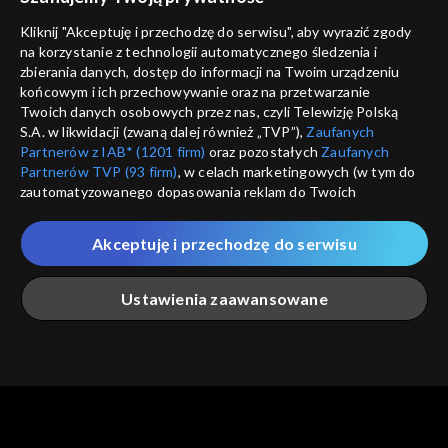
Nie pokazuj pon
dostępność
Kliknij "Akceptuję i przechodzę do serwisu", aby wyrazić zgody
na korzystanie z technologii automatycznego śledzenia i
informacje o dostawcy usług
ANULUJ
SP
zbierania danych, dostęp do informacji na Twoim urządzeniu
końcowym i ich przechowywanie oraz na przetwarzanie
Twoich danych osobowych przez nas, czyli Telewizję Polską
S.A. w likwidacji (zwaną dalej również „TVP”),
Zaufanych
Partnerów z IAB* (1201 firm)
oraz pozostałych
Zaufanych
Partnerów TVP (93 firm)
, w celach marketingowych (w tym do
zautomatyzowanego dopasowania reklam do Twoich
zainteresowań i mierzenia ich skuteczności) i pozostałych,
które wskazujemy poniżej, a także zgody na udostępnianie
Akceptuję i przechodzę do serwisu
przez nas identyfikatora PPID do Google.
Twoje dane osobowe zbierane podczas odwiedzania przez
Ustawienia zaawansowane
Ciebie naszych
poszczególnych serwisów
zwanych dalej
„Portalem”, w tym informacje zapisywane za pomocą
technologii takich jak: pliki cookie, sygnalizatory WWW lub
innych podobnych technologii umożliwiających świadczenie
Główna
Szukaj
Moja lista
Na żywo
Więcej
dopasowanych i bezpiecznych usług, personalizację treści
oraz reklam, udostępnianie funkcji mediów społecznościowych
oraz analizowanie ruchu w Internecie.