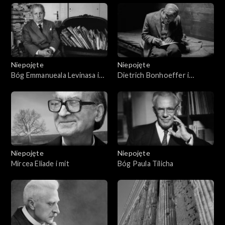
Niepojęte
Niepojęte
Bóg Emmanueala Levinasa i
Dietrich Bonhoeffer i
Inny
chrześcijaństwo ateistyczne
Niepojęte
Niepojęte
Mircea Eliade i mit
Bóg Paula Tilicha