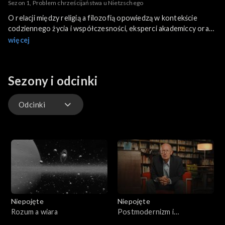
Sezon 1, Problem chrześcijaństwa u Nietzschego
O relacji między religią a filozofią opowiedzą w kontekście
codziennego życia i współczesności, eksperci akademiccy oraz
znawcy literatury i humanistyki.
więcej
Sezony i odcinki
Odcinki
Odcinki
Niepojęte
Niepojęte
Rozum a wiara
Postmodernizm i
postsekularyzm