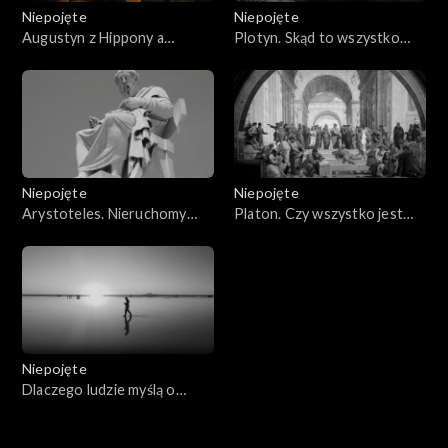
Niepojęte
Niepojęte
Augustyn z Hippony a
Plotyn. Skąd to wszystko
jedność rozumu i wiary
wyemanowało?
Niepojęte
Niepojęte
Arystoteles. Nieruchomy
Platon. Czy wszystko jest
poruszyciel
takie, jakie się wydaje?
Niepojęte
Dlaczego ludzie myślą o
Bogu?