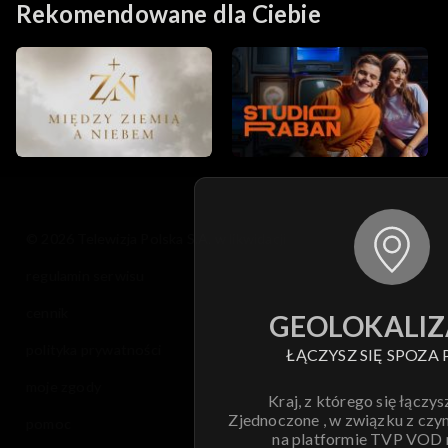
Rekomendowane dla Ciebie
© 2026 Telewizja Polska S.A. w likwidacji
regulamin serwisu
cennik
GEOLOKALIZ
polityka prywatności
ŁĄCZYSZ SIĘ SPOZA 
moje zgody
Kraj, z którego się łączys
Zjednoczone , w związku z czy
pomoc
na platformie TVP VOD