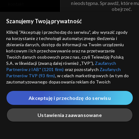
nieodstępna. Sprawdź, które m
kontakt
obejrzeć.
voucher
Szanujemy Twoją prywatność
Nie pokazuj pon
dostępność
Kliknij "Akceptuję i przechodzę do serwisu", aby wyrazić zgody
informacje o dostawcy usług
na korzystanie z technologii automatycznego śledzenia i
ANULUJ
SP
zbierania danych, dostęp do informacji na Twoim urządzeniu
końcowym i ich przechowywanie oraz na przetwarzanie
Twoich danych osobowych przez nas, czyli Telewizję Polską
S.A. w likwidacji (zwaną dalej również „TVP”),
Zaufanych
Partnerów z IAB* (1201 firm)
oraz pozostałych
Zaufanych
Partnerów TVP (93 firm)
, w celach marketingowych (w tym do
zautomatyzowanego dopasowania reklam do Twoich
zainteresowań i mierzenia ich skuteczności) i pozostałych,
które wskazujemy poniżej, a także zgody na udostępnianie
Akceptuję i przechodzę do serwisu
przez nas identyfikatora PPID do Google.
Twoje dane osobowe zbierane podczas odwiedzania przez
Ustawienia zaawansowane
Ciebie naszych
poszczególnych serwisów
zwanych dalej
„Portalem”, w tym informacje zapisywane za pomocą
technologii takich jak: pliki cookie, sygnalizatory WWW lub
innych podobnych technologii umożliwiających świadczenie
Główna
Szukaj
Moja lista
Na żywo
Więcej