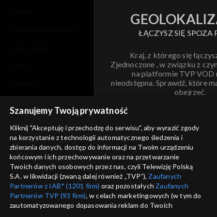
cennik
GEOLOKALIZ
polityka prywatności
ŁĄCZYSZ SIĘ SPOZA 
moje zgody
Kraj, z którego się łączys
Zjednoczone , w związku z czy
pomoc
na platformie TVP VOD
nieodstępna. Sprawdź, które m
kontakt
obejrzeć.
voucher
Szanujemy Twoją prywatność
Nie pokazuj pon
dostępność
Kliknij "Akceptuję i przechodzę do serwisu", aby wyrazić zgody
na korzystanie z technologii automatycznego śledzenia i
informacje o dostawcy usług
ANULUJ
SP
zbierania danych, dostęp do informacji na Twoim urządzeniu
końcowym i ich przechowywanie oraz na przetwarzanie
Twoich danych osobowych przez nas, czyli Telewizję Polską
S.A. w likwidacji (zwaną dalej również „TVP”),
Zaufanych
Partnerów z IAB* (1201 firm)
oraz pozostałych
Zaufanych
Partnerów TVP (93 firm)
, w celach marketingowych (w tym do
zautomatyzowanego dopasowania reklam do Twoich
zainteresowań i mierzenia ich skuteczności) i pozostałych,