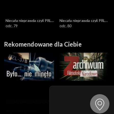
Niecała nieprawda czyli PRL
Niecała nieprawda czyli PRL
w DTV
odc. 79
w DTV
odc. 80
Rekomendowane dla Ciebie
© 2026 Telewizja Polska S.A. w likwidacji
regulamin serwisu