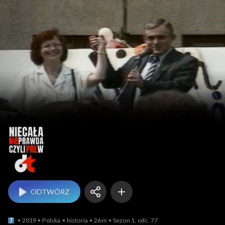
Niecała niep
ODTWÓRZ
2019
Polska
historia
26m
Sezon 1, odc. 77