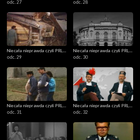
w DTV
odc. 27
w DTV
odc. 28
Niecała nieprawda czyli PRL
Niecała nieprawda czyli PRL
w DTV
odc. 29
w DTV
odc. 30
Niecała nieprawda czyli PRL
Niecała nieprawda czyli PRL
w DTV
odc. 31
w DTV
odc. 32