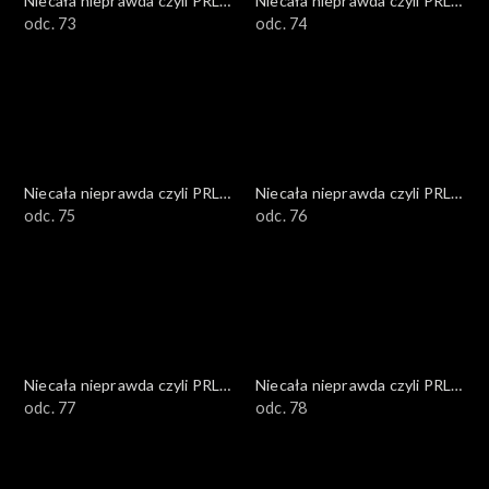
Niecała nieprawda czyli PRL
Niecała nieprawda czyli PRL
w DTV
odc. 73
w DTV
odc. 74
Niecała nieprawda czyli PRL
Niecała nieprawda czyli PRL
w DTV
odc. 75
w DTV
odc. 76
Niecała nieprawda czyli PRL
Niecała nieprawda czyli PRL
w DTV
odc. 77
w DTV
odc. 78