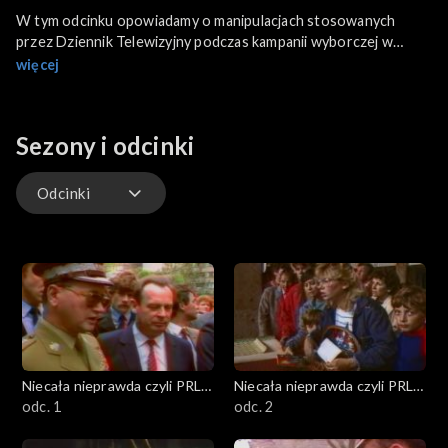
W tym odcinku opowiadamy o manipulacjach stosowanych
przez Dziennik Telewizyjny podczas kampanii wyborczej w
czerwcu 1989 roku. Przyjrzymy się też reakcjom członków
więcej
PZPR i opozycji na wynik wyborów.
Sezony i odcinki
Odcinki
Odcinki
Niecała nieprawda czyli PRL
Niecała nieprawda czyli PRL
w DTV
odc. 1
w DTV
odc. 2