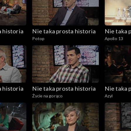
 historia
Nie taka prosta historia
Nie taka p
Potop
Apollo 13
 historia
Nie taka prosta historia
Nie taka p
Życie na gorąco
Azyl