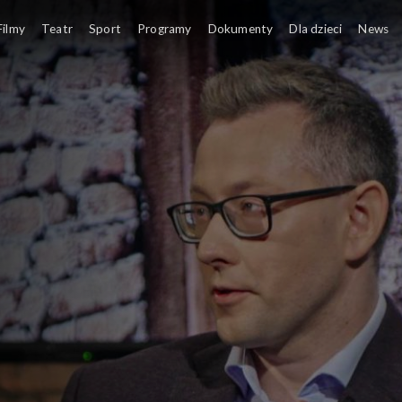
Filmy
Teatr
Sport
Programy
Dokumenty
Dla dzieci
News