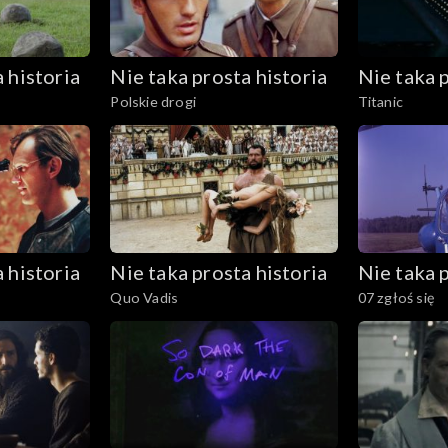
 historia
Nie taka prosta historia
Nie taka p
Polskie drogi
Titanic
 historia
Nie taka prosta historia
Nie taka p
Quo Vadis
07 zgłoś się