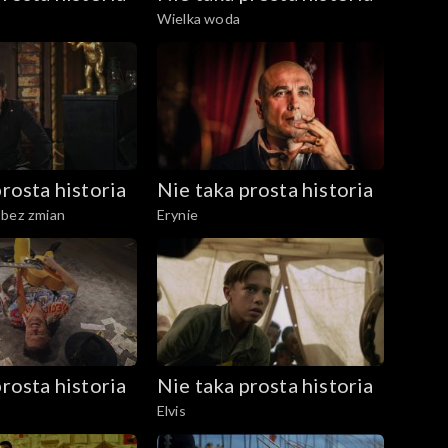
Wielka woda
rosta historia
Nie taka prosta historia
 bez zmian
Erynie
rosta historia
Nie taka prosta historia
Elvis