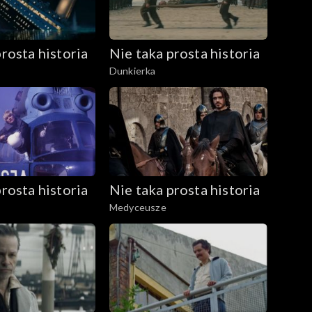
rosta historia
Nie taka prosta historia
Dunkierka
rosta historia
Nie taka prosta historia
Medyceusze