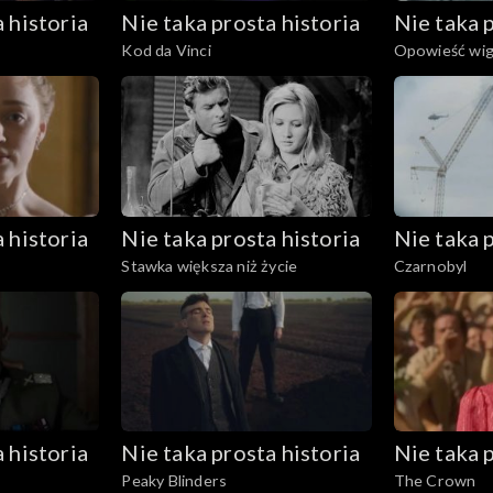
 historia
Nie taka prosta historia
Nie taka p
Kod da Vinci
Opowieść wigi
 historia
Nie taka prosta historia
Nie taka p
Stawka większa niż życie
Czarnobyl
 historia
Nie taka prosta historia
Nie taka p
Peaky Blinders
The Crown