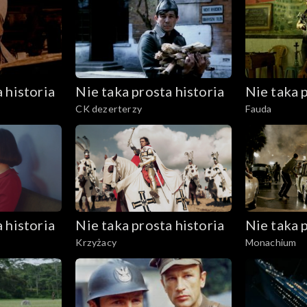
 historia
Nie taka prosta historia
Nie taka p
CK dezerterzy
Fauda
 historia
Nie taka prosta historia
Nie taka p
Krzyżacy
Monachium