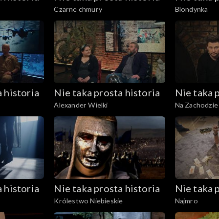
Czarne chmury
Blondynka
 historia
Nie taka prosta historia
Nie taka p
Alexander Wielki
Na Zachodzie
 historia
Nie taka prosta historia
Nie taka p
Królestwo Niebieskie
Najmro