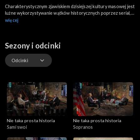
Charakterystycznym zjawiskiem dzisiejszej kultury masowej jest
luźne wykorzystywanie wątków historycznych poprzez serial,
film, gry komputerowe, literaturę beletrystyczną. W cyklu Nie
więcej
taka prosta historia autor programu (Witold Świetlik) i jego
goście, na podstawie konkretnych filmów i seriali, wyjaśniają co
w nich jest zgodne z prawdą historyczną, a co jest
Sezony i odcinki
scenariuszową fikcją.
Odcinki
Odcinki
Nie taka prosta historia
Nie taka prosta historia
Sami swoi
Sopranos