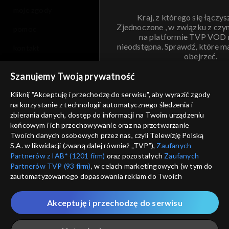
moje zgody
Kraj, z którego się łączys
Zjednoczone , w związku z czy
pomoc
na platformie TVP VOD
nieodstępna. Sprawdź, które m
kontakt
obejrzeć.
voucher
Szanujemy Twoją prywatność
Nie pokazuj pon
dostępność
Kliknij "Akceptuję i przechodzę do serwisu", aby wyrazić zgody
informacje o dostawcy usług
na korzystanie z technologii automatycznego śledzenia i
ANULUJ
SP
zbierania danych, dostęp do informacji na Twoim urządzeniu
końcowym i ich przechowywanie oraz na przetwarzanie
Twoich danych osobowych przez nas, czyli Telewizję Polską
S.A. w likwidacji (zwaną dalej również „TVP”),
Zaufanych
Partnerów z IAB* (1201 firm)
oraz pozostałych
Zaufanych
Partnerów TVP (93 firm)
, w celach marketingowych (w tym do
zautomatyzowanego dopasowania reklam do Twoich
zainteresowań i mierzenia ich skuteczności) i pozostałych,
które wskazujemy poniżej, a także zgody na udostępnianie
Akceptuję i przechodzę do serwisu
przez nas identyfikatora PPID do Google.
Twoje dane osobowe zbierane podczas odwiedzania przez