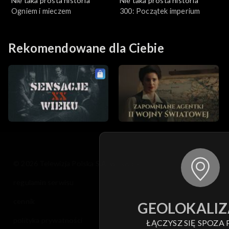
Nie taka prosta historia
Nie taka prosta historia
Ogniem i mieczem
300: Początek imperium
Rekomendowane dla Ciebie
© 2026 Telewizja Polska S.A. w likwidacji
regulamin serwisu
cennik
GEOLOKALIZ
polityka prywatności
ŁĄCZYSZ SIĘ SPOZA 