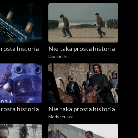
rosta historia
Nie taka prosta historia
Dunkierka
rosta historia
Nie taka prosta historia
Medyceusze