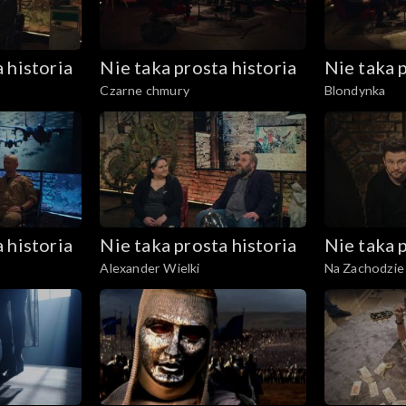
 historia
Nie taka prosta historia
Nie taka p
Czarne chmury
Blondynka
 historia
Nie taka prosta historia
Nie taka p
Alexander Wielki
Na Zachodzie