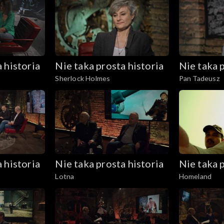
 historia
Nie taka prosta historia
Nie taka p
Sherlock Holmes
Pan Tadeusz
 historia
Nie taka prosta historia
Nie taka p
Lotna
Homeland