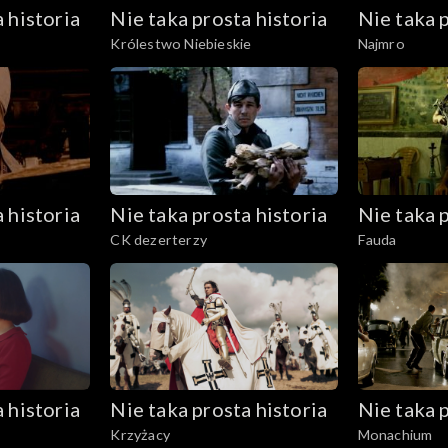
 historia
Nie taka prosta historia
Nie taka p
Królestwo Niebieskie
Najmro
 historia
Nie taka prosta historia
Nie taka p
CK dezerterzy
Fauda
 historia
Nie taka prosta historia
Nie taka p
Krzyżacy
Monachium