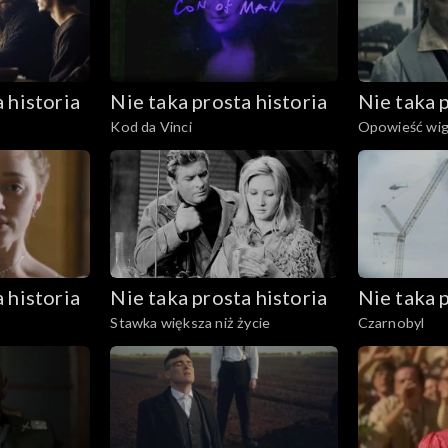
 historia
Nie taka prosta historia
Nie taka p
Kod da Vinci
Opowieść wigi
 historia
Nie taka prosta historia
Nie taka p
Stawka większa niż życie
Czarnobyl