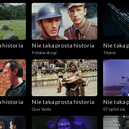
 historia
Nie taka prosta historia
Nie taka p
Polskie drogi
Titanic
 historia
Nie taka prosta historia
Nie taka p
Quo Vadis
07 zgłoś się