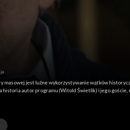
ja
ry masowej jest luźne wykorzystywanie wątków historycz
 historia autor programu (Witold Świetlik) i jego goście,
czną, a co jest scenariuszową fikcją.