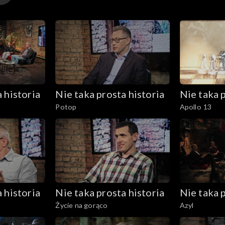
 historia
Nie taka prosta historia
Nie taka p
Potop
Apollo 13
 historia
Nie taka prosta historia
Nie taka p
Życie na gorąco
Azyl