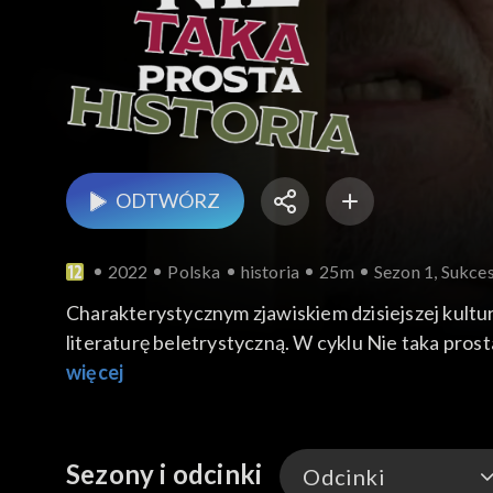
ODTWÓRZ
2022
Polska
historia
25m
Sezon 1, Sukces
Charakterystycznym zjawiskiem dzisiejszej kultu
literaturę beletrystyczną. W cyklu Nie taka prosta
wyjaśniają co w nich jest zgodne z prawdą history
więcej
Sezony i odcinki
Odcinki