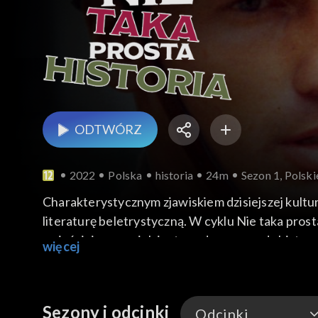
ODTWÓRZ
2022
Polska
historia
24m
Sezon 1, Polski
Charakterystycznym zjawiskiem dzisiejszej kultu
literaturę beletrystyczną. W cyklu Nie taka prosta
wyjaśniają co w nich jest zgodne z prawdą history
więcej
Sezony i odcinki
Odcinki