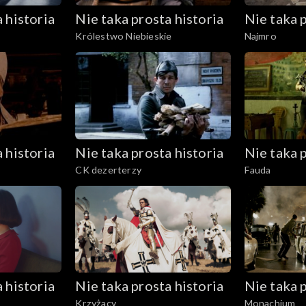
 historia
Nie taka prosta historia
Nie taka p
Królestwo Niebieskie
Najmro
 historia
Nie taka prosta historia
Nie taka p
CK dezerterzy
Fauda
 historia
Nie taka prosta historia
Nie taka p
Krzyżacy
Monachium