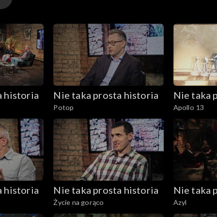
 historia
Nie taka prosta historia
Nie taka p
Potop
Apollo 13
 historia
Nie taka prosta historia
Nie taka p
Życie na gorąco
Azyl