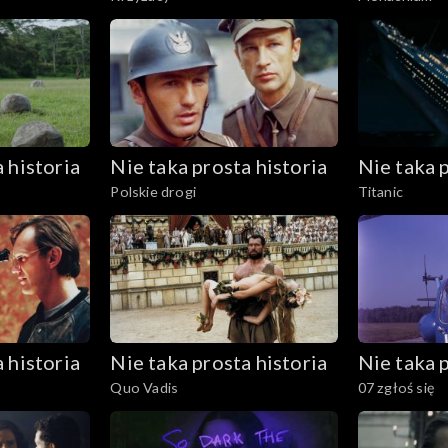
 historia
Nie taka prosta historia
Nie taka p
Polskie drogi
Titanic
 historia
Nie taka prosta historia
Nie taka p
Quo Vadis
07 zgłoś się