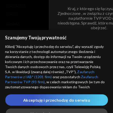
moje zgody
Kraj, z którego się łączys
Zjednoczone , w związku z czy
pomoc
na platformie TVP VOD
nieodstępna. Sprawdź, które m
kontakt
obejrzeć.
voucher
Szanujemy Twoją prywatność
Nie pokazuj pon
dostępność
Kliknij "Akceptuję i przechodzę do serwisu", aby wyrazić zgody
informacje o dostawcy usług
na korzystanie z technologii automatycznego śledzenia i
ANULUJ
SP
zbierania danych, dostęp do informacji na Twoim urządzeniu
końcowym i ich przechowywanie oraz na przetwarzanie
Twoich danych osobowych przez nas, czyli Telewizję Polską
S.A. w likwidacji (zwaną dalej również „TVP”),
Zaufanych
Partnerów z IAB* (1201 firm)
oraz pozostałych
Zaufanych
Partnerów TVP (93 firm)
, w celach marketingowych (w tym do
zautomatyzowanego dopasowania reklam do Twoich
zainteresowań i mierzenia ich skuteczności) i pozostałych,
które wskazujemy poniżej, a także zgody na udostępnianie
Akceptuję i przechodzę do serwisu
przez nas identyfikatora PPID do Google.
Twoje dane osobowe zbierane podczas odwiedzania przez