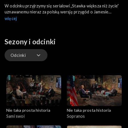
W odcinku przyjrzymy się serialowi „Stawka większa niż życie”
uznawanemu nieraz za polską wersję przygód o Jamesie
Bondzie. Co z fabuły tej produkcji stanowi komunistyczną
więcej
propagandę, a ile z zawartych tam zdarzeń jest prawdą
historyczną? Co sprawia, że – pomimo zmian w zakresie
technologii filmowej i przemian ustrojowych – serial wciąż
Sezony i odcinki
cieszy się popularnością tak wielu widzów?
Odcinki
Odcinki
Nie taka prosta historia
Nie taka prosta historia
Sami swoi
Sopranos