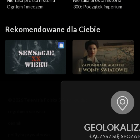
Nie taka prosta historia
Nie taka prosta historia
Ogniem i mieczem
300: Początek imperium
Rekomendowane dla Ciebie
© 2026 Telewizja Polska S.A. w likwidacji
regulamin serwisu
cennik
GEOLOKALIZ
polityka prywatności
ŁĄCZYSZ SIĘ SPOZA 