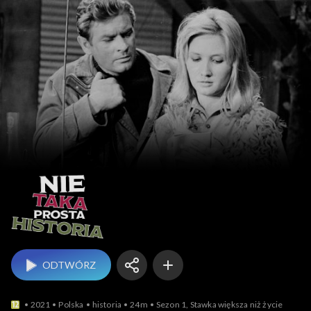
Nie taka prosta historia
ODTWÓRZ
2021
Polska
historia
24m
Sezon 1, Stawka większa niż życie