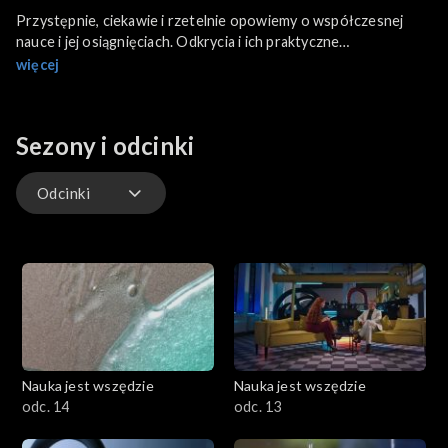
Przystępnie, ciekawie i rzetelnie opowiemy o współczesnej
nauce i jej osiągnięciach. Odkrycia i ich praktyczne
zastosowanie w naszym życiu przedstawią wybitni badacze z
więcej
czołowych polskich placówek naukowych.
Sezony i odcinki
Odcinki
Odcinki
Nauka jest wszędzie
Nauka jest wszędzie
odc. 14
odc. 13