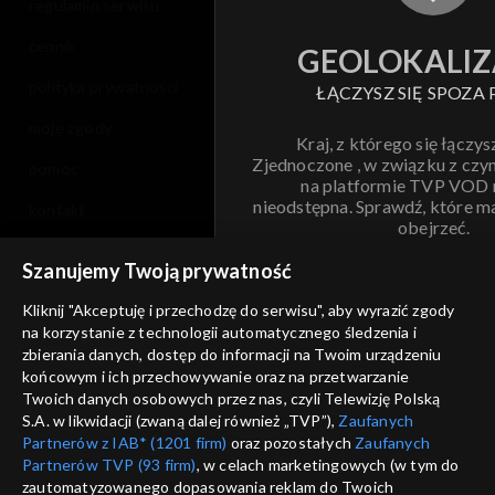
regulamin serwisu
cennik
GEOLOKALIZ
polityka prywatności
ŁĄCZYSZ SIĘ SPOZA 
moje zgody
Kraj, z którego się łączys
Zjednoczone , w związku z czy
pomoc
na platformie TVP VOD
nieodstępna. Sprawdź, które m
kontakt
obejrzeć.
voucher
Szanujemy Twoją prywatność
Nie pokazuj pon
dostępność
Kliknij "Akceptuję i przechodzę do serwisu", aby wyrazić zgody
informacje o dostawcy usług
na korzystanie z technologii automatycznego śledzenia i
ANULUJ
SP
zbierania danych, dostęp do informacji na Twoim urządzeniu
końcowym i ich przechowywanie oraz na przetwarzanie
Twoich danych osobowych przez nas, czyli Telewizję Polską
S.A. w likwidacji (zwaną dalej również „TVP”),
Zaufanych
Partnerów z IAB* (1201 firm)
oraz pozostałych
Zaufanych
Partnerów TVP (93 firm)
, w celach marketingowych (w tym do
zautomatyzowanego dopasowania reklam do Twoich